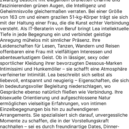
faszinierenden grünen Augen, die Intelligenz und
Geheimnisvolle gleichermaßen verraten. Bei einer Größe
von 163 cm und einem grazilen 51-kg-Körper trägt sie sich
mit der Haltung einer Frau, die die Kunst echter Verbindung
versteht. Als IT-Beraterin von Beruf bringt Lea intellektuelle
Tiefe in jede Begegnung ein und verbindet geistige
Anregung mühelos mit sinnlicher Präsenz. Ihre
Leidenschaften für Lesen, Tanzen, Wandern und Reisen
offenbaren eine Frau mit vielfältigen Interessen und
abenteuerlustigem Geist. Ob in lässiger, sexy oder
sportlicher Kleidung ihrer bevorzugten Dessous-Marken
Intimissimi und Hunkemöller – sie schafft eine Atmosphäre
verfeinerter Intimität. Lea beschreibt sich selbst als
liebevoll, entspannt und neugierig – Eigenschaften, die sich
in bedeutungsvoller Begleitung niederschlagen, wo
Gespräche ebenso natürlich fließen wie Verbindung. Ihre
bisexuelle Orientierung und aufgeschlossene Natur
ermöglichen vielseitige Erfahrungen, von intimen
Einzelbegegnungen bis hin zu aufwendigeren
Arrangements. Sie spezialisiert sich darauf, unvergessliche
Momente zu schaffen, die in der Vorstellungskraft
nachhallen – sei es durch freundinartige Dates, Dinner-