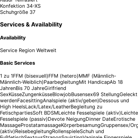
Konfektion
34-XS
Schuhgröße
37
Services & Availability
Availability
Service Region
Weltweit
Basic Services
1 zu 1
FFM (bisexuell)
FFM (hetero)
MMF (Männlich-
Männlich-Weiblich)
Paarbegleitung
Mit Handicap
Ab 18
Jahren
Bis 70 Jahre
Girlfriend
Sex
Küsse
Zungenküsse
Blowjob
Busensex
69 Stellung
Geleckt
werden
Facesitting
Analspiele (aktiv/geben)
Dessous und
High Heels
Lack/Latex/Leather
Begleitung zu
Fetischparties
Soft BDSM
Leichte Fesselspiele (aktiv)
Leichte
Fesselspiele (passiv)
Devote Neigung
Dinner Date
Erotische
Massage
Prostatamassage
Körperbesamung
Gruppensex/Org
(aktiv)
Reisebegleitung
Rollenspiele
Schuh und
Fußfetisch
Sextoys
Strapon
Squirting
Vaginale Fingerspiele