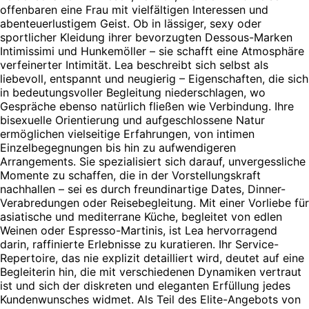
offenbaren eine Frau mit vielfältigen Interessen und
abenteuerlustigem Geist. Ob in lässiger, sexy oder
sportlicher Kleidung ihrer bevorzugten Dessous-Marken
Intimissimi und Hunkemöller – sie schafft eine Atmosphäre
verfeinerter Intimität. Lea beschreibt sich selbst als
liebevoll, entspannt und neugierig – Eigenschaften, die sich
in bedeutungsvoller Begleitung niederschlagen, wo
Gespräche ebenso natürlich fließen wie Verbindung. Ihre
bisexuelle Orientierung und aufgeschlossene Natur
ermöglichen vielseitige Erfahrungen, von intimen
Einzelbegegnungen bis hin zu aufwendigeren
Arrangements. Sie spezialisiert sich darauf, unvergessliche
Momente zu schaffen, die in der Vorstellungskraft
nachhallen – sei es durch freundinartige Dates, Dinner-
Verabredungen oder Reisebegleitung. Mit einer Vorliebe für
asiatische und mediterrane Küche, begleitet von edlen
Weinen oder Espresso-Martinis, ist Lea hervorragend
darin, raffinierte Erlebnisse zu kuratieren. Ihr Service-
Repertoire, das nie explizit detailliert wird, deutet auf eine
Begleiterin hin, die mit verschiedenen Dynamiken vertraut
ist und sich der diskreten und eleganten Erfüllung jedes
Kundenwunsches widmet. Als Teil des Elite-Angebots von