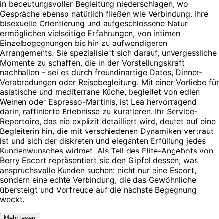
in bedeutungsvoller Begleitung niederschlagen, wo
Gespräche ebenso natürlich fließen wie Verbindung. Ihre
bisexuelle Orientierung und aufgeschlossene Natur
ermöglichen vielseitige Erfahrungen, von intimen
Einzelbegegnungen bis hin zu aufwendigeren
Arrangements. Sie spezialisiert sich darauf, unvergessliche
Momente zu schaffen, die in der Vorstellungskraft
nachhallen – sei es durch freundinartige Dates, Dinner-
Verabredungen oder Reisebegleitung. Mit einer Vorliebe für
asiatische und mediterrane Küche, begleitet von edlen
Weinen oder Espresso-Martinis, ist Lea hervorragend
darin, raffinierte Erlebnisse zu kuratieren. Ihr Service-
Repertoire, das nie explizit detailliert wird, deutet auf eine
Begleiterin hin, die mit verschiedenen Dynamiken vertraut
ist und sich der diskreten und eleganten Erfüllung jedes
Kundenwunsches widmet. Als Teil des Elite-Angebots von
Berry Escort repräsentiert sie den Gipfel dessen, was
anspruchsvolle Kunden suchen: nicht nur eine Escort,
sondern eine echte Verbindung, die das Gewöhnliche
übersteigt und Vorfreude auf die nächste Begegnung
weckt.
Mehr lesen