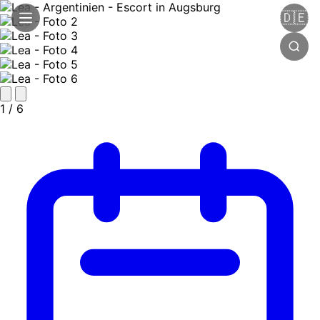
🇩🇪
1
/ 6