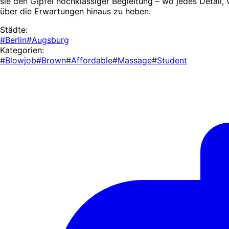
sie den Gipfel hochklassiger Begleitung – wo jedes Detail, v
über die Erwartungen hinaus zu heben.
Städte:
#Berlin
#Augsburg
Kategorien:
#Blowjob
#Brown
#Affordable
#Massage
#Student