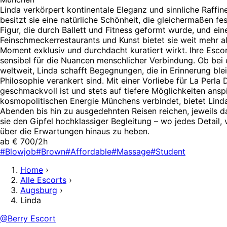
Linda verkörpert kontinentale Eleganz und sinnliche Raffine
besitzt sie eine natürliche Schönheit, die gleichermaßen 
Figur, die durch Ballett und Fitness geformt wurde, und eine
Feinschmeckerrestaurants und Kunst bietet sie weit mehr als
Moment exklusiv und durchdacht kuratiert wirkt. Ihre Escor
sensibel für die Nuancen menschlicher Verbindung. Ob bei 
weltweit, Linda schafft Begegnungen, die in Erinnerung bleib
Philosophie verankert sind. Mit einer Vorliebe für La Perl
geschmackvoll ist und stets auf tiefere Möglichkeiten anspi
kosmopolitischen Energie Münchens verbindet, bietet Lind
Abenden bis hin zu ausgedehnten Reisen reichen, jeweils da
sie den Gipfel hochklassiger Begleitung – wo jedes Detail, v
über die Erwartungen hinaus zu heben.
ab € 700/2h
#Blowjob
#Brown
#Affordable
#Massage
#Student
Home
›
Alle Escorts
›
Augsburg
›
Linda
@Berry Escort