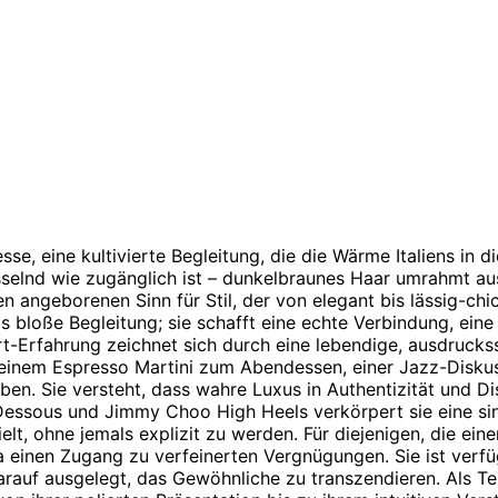
sse, eine kultivierte Begleitung, die die Wärme Italiens in
fesselnd wie zugänglich ist – dunkelbraunes Haar umrahmt 
n angeborenen Sinn für Stil, der von elegant bis lässig-chic
 bloße Begleitung; sie schafft eine echte Verbindung, eine 
t-Erfahrung zeichnet sich durch eine lebendige, ausdruckss
einem Espresso Martini zum Abendessen, einer Jazz-Diskuss
en. Sie versteht, dass wahre Luxus in Authentizität und Diskr
a Dessous und Jimmy Choo High Heels verkörpert sie eine sin
elt, ohne jemals explizit zu werden. Für diejenigen, die ei
a einen Zugang zu verfeinerten Vergnügungen. Sie ist ver
rauf ausgelegt, das Gewöhnliche zu transzendieren. Als Tei