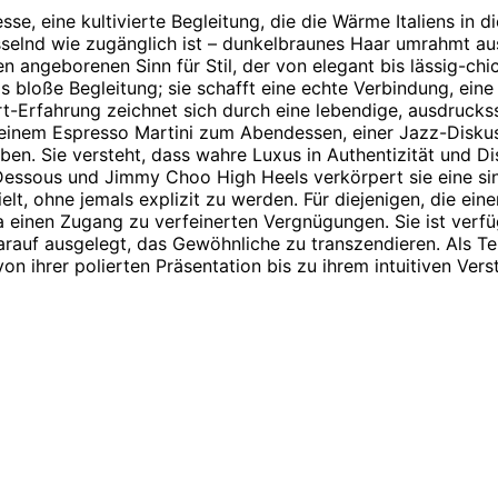
sse, eine kultivierte Begleitung, die die Wärme Italiens in
fesselnd wie zugänglich ist – dunkelbraunes Haar umrahmt 
n angeborenen Sinn für Stil, der von elegant bis lässig-chic
 bloße Begleitung; sie schafft eine echte Verbindung, eine 
t-Erfahrung zeichnet sich durch eine lebendige, ausdruckss
einem Espresso Martini zum Abendessen, einer Jazz-Diskuss
en. Sie versteht, dass wahre Luxus in Authentizität und Diskr
a Dessous und Jimmy Choo High Heels verkörpert sie eine sin
elt, ohne jemals explizit zu werden. Für diejenigen, die ei
a einen Zugang zu verfeinerten Vergnügungen. Sie ist ver
rauf ausgelegt, das Gewöhnliche zu transzendieren. Als Tei
on ihrer polierten Präsentation bis zu ihrem intuitiven Vers