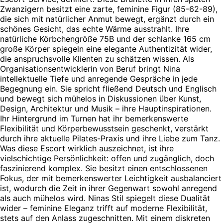
Zwanzigern besitzt eine zarte, feminine Figur (85-62-89),
die sich mit natürlicher Anmut bewegt, ergänzt durch ein
schönes Gesicht, das echte Wärme ausstrahlt. Ihre
natürliche Körbchengröße 75B und der schlanke 165 cm
große Körper spiegeln eine elegante Authentizität wider,
die anspruchsvolle Klienten zu schätzen wissen. Als
Organisationsentwicklerin von Beruf bringt Nina
intellektuelle Tiefe und anregende Gespräche in jede
Begegnung ein. Sie spricht fließend Deutsch und Englisch
und bewegt sich mühelos in Diskussionen über Kunst,
Design, Architektur und Musik – ihre Hauptinspirationen.
Ihr Hintergrund im Turnen hat ihr bemerkenswerte
Flexibilität und Körperbewusstsein geschenkt, verstärkt
durch ihre aktuelle Pilates-Praxis und ihre Liebe zum Tanz.
Was diese Escort wirklich auszeichnet, ist ihre
vielschichtige Persönlichkeit: offen und zugänglich, doch
faszinierend komplex. Sie besitzt einen entschlossenen
Fokus, der mit bemerkenswerter Leichtigkeit ausbalanciert
ist, wodurch die Zeit in ihrer Gegenwart sowohl anregend
als auch mühelos wird. Ninas Stil spiegelt diese Dualität
wider – feminine Eleganz trifft auf moderne Flexibilität,
stets auf den Anlass zugeschnitten. Mit einem diskreten