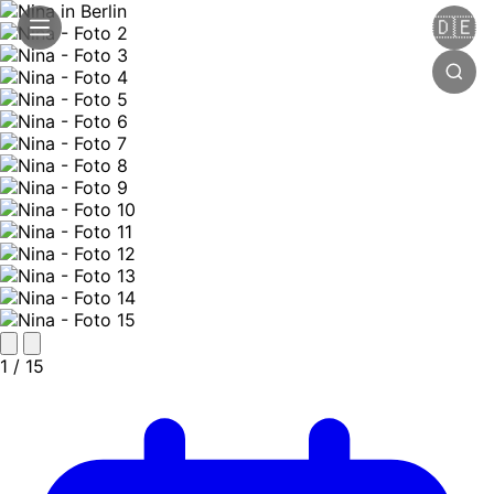
🇩🇪
1
/ 15