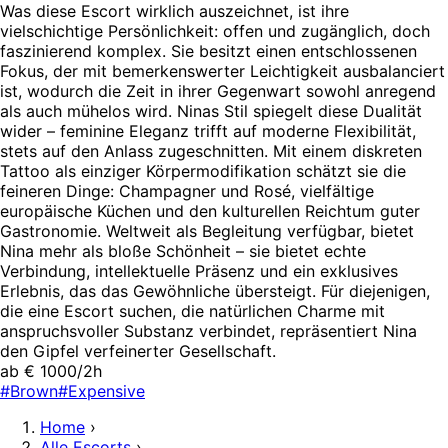
Was diese Escort wirklich auszeichnet, ist ihre
vielschichtige Persönlichkeit: offen und zugänglich, doch
faszinierend komplex. Sie besitzt einen entschlossenen
Fokus, der mit bemerkenswerter Leichtigkeit ausbalanciert
ist, wodurch die Zeit in ihrer Gegenwart sowohl anregend
als auch mühelos wird. Ninas Stil spiegelt diese Dualität
wider – feminine Eleganz trifft auf moderne Flexibilität,
stets auf den Anlass zugeschnitten. Mit einem diskreten
Tattoo als einziger Körpermodifikation schätzt sie die
feineren Dinge: Champagner und Rosé, vielfältige
europäische Küchen und den kulturellen Reichtum guter
Gastronomie. Weltweit als Begleitung verfügbar, bietet
Nina mehr als bloße Schönheit – sie bietet echte
Verbindung, intellektuelle Präsenz und ein exklusives
Erlebnis, das das Gewöhnliche übersteigt. Für diejenigen,
die eine Escort suchen, die natürlichen Charme mit
anspruchsvoller Substanz verbindet, repräsentiert Nina
den Gipfel verfeinerter Gesellschaft.
ab € 1000/2h
#Brown
#Expensive
Home
›
Alle Escorts
›