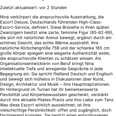
Zuletzt aktualisiert: vor 2 Stunden
Nina verkörpert die anspruchsvolle Ausstrahlung, die
Escort Deluxe, Deutschlands führenden High-Class-
Escort-Service, definiert. Diese Brünette in ihren späten
Zwanzigern besitzt eine zarte, feminine Figur (85-62-89),
die sich mit natürlicher Anmut bewegt, ergänzt durch ein
schönes Gesicht, das echte Wärme ausstrahlt. Ihre
natürliche Körbchengröße 75B und der schlanke 165 cm
große Körper spiegeln eine elegante Authentizität wider,
die anspruchsvolle Klienten zu schätzen wissen. Als
Organisationsentwicklerin von Beruf bringt Nina
intellektuelle Tiefe und anregende Gespräche in jede
Begegnung ein. Sie spricht fließend Deutsch und Englisch
und bewegt sich mühelos in Diskussionen über Kunst,
Design, Architektur und Musik – ihre Hauptinspirationen.
Ihr Hintergrund im Turnen hat ihr bemerkenswerte
Flexibilität und Körperbewusstsein geschenkt, verstärkt
durch ihre aktuelle Pilates-Praxis und ihre Liebe zum Tanz.
Was diese Escort wirklich auszeichnet, ist ihre
vielschichtige Persönlichkeit: offen und zugänglich, doch
faszinierend komplex. Sie besitzt einen entschlossenen