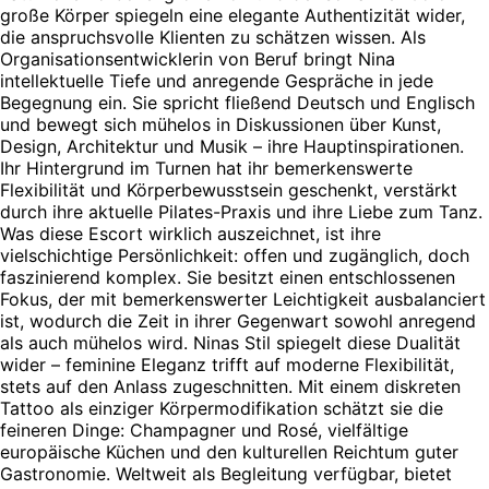
große Körper spiegeln eine elegante Authentizität wider,
die anspruchsvolle Klienten zu schätzen wissen. Als
Organisationsentwicklerin von Beruf bringt Nina
intellektuelle Tiefe und anregende Gespräche in jede
Begegnung ein. Sie spricht fließend Deutsch und Englisch
und bewegt sich mühelos in Diskussionen über Kunst,
Design, Architektur und Musik – ihre Hauptinspirationen.
Ihr Hintergrund im Turnen hat ihr bemerkenswerte
Flexibilität und Körperbewusstsein geschenkt, verstärkt
durch ihre aktuelle Pilates-Praxis und ihre Liebe zum Tanz.
Was diese Escort wirklich auszeichnet, ist ihre
vielschichtige Persönlichkeit: offen und zugänglich, doch
faszinierend komplex. Sie besitzt einen entschlossenen
Fokus, der mit bemerkenswerter Leichtigkeit ausbalanciert
ist, wodurch die Zeit in ihrer Gegenwart sowohl anregend
als auch mühelos wird. Ninas Stil spiegelt diese Dualität
wider – feminine Eleganz trifft auf moderne Flexibilität,
stets auf den Anlass zugeschnitten. Mit einem diskreten
Tattoo als einziger Körpermodifikation schätzt sie die
feineren Dinge: Champagner und Rosé, vielfältige
europäische Küchen und den kulturellen Reichtum guter
Gastronomie. Weltweit als Begleitung verfügbar, bietet