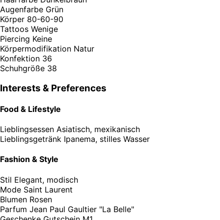
Augenfarbe
Grün
Körper
80-60-90
Tattoos
Wenige
Piercing
Keine
Körpermodifikation
Natur
Konfektion
36
Schuhgröße
38
Interests & Preferences
Food & Lifestyle
Lieblingsessen
Asiatisch, mexikanisch
Lieblingsgetränk
Ipanema, stilles Wasser
Fashion & Style
Stil
Elegant, modisch
Mode
Saint Laurent
Blumen
Rosen
Parfum
Jean Paul Gaultier "La Belle"
Geschenke
Gutschein M1