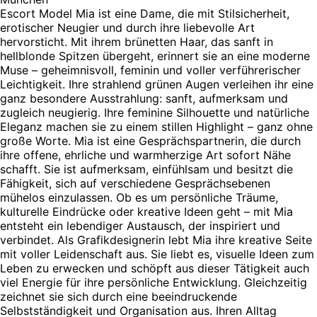
Escort Model Mia ist eine Dame, die mit Stilsicherheit,
erotischer Neugier und durch ihre liebevolle Art
hervorsticht. Mit ihrem brünetten Haar, das sanft in
hellblonde Spitzen übergeht, erinnert sie an eine moderne
Muse – geheimnisvoll, feminin und voller verführerischer
Leichtigkeit. Ihre strahlend grünen Augen verleihen ihr eine
ganz besondere Ausstrahlung: sanft, aufmerksam und
zugleich neugierig. Ihre feminine Silhouette und natürliche
Eleganz machen sie zu einem stillen Highlight – ganz ohne
große Worte. Mia ist eine Gesprächspartnerin, die durch
ihre offene, ehrliche und warmherzige Art sofort Nähe
schafft. Sie ist aufmerksam, einfühlsam und besitzt die
Fähigkeit, sich auf verschiedene Gesprächsebenen
mühelos einzulassen. Ob es um persönliche Träume,
kulturelle Eindrücke oder kreative Ideen geht – mit Mia
entsteht ein lebendiger Austausch, der inspiriert und
verbindet. Als Grafikdesignerin lebt Mia ihre kreative Seite
mit voller Leidenschaft aus. Sie liebt es, visuelle Ideen zum
Leben zu erwecken und schöpft aus dieser Tätigkeit auch
viel Energie für ihre persönliche Entwicklung. Gleichzeitig
zeichnet sie sich durch eine beeindruckende
Selbstständigkeit und Organisation aus. Ihren Alltag