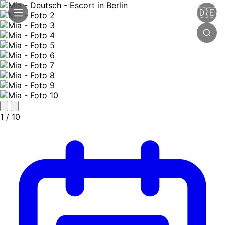
🇩🇪
1
/ 10