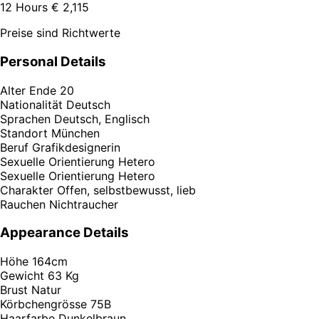
12 Hours
€ 2,115
Preise sind Richtwerte
Personal Details
Alter
Ende 20
Nationalität
Deutsch
Sprachen
Deutsch, Englisch
Standort
München
Beruf
Grafikdesignerin
Sexuelle Orientierung
Hetero
Sexuelle Orientierung
Hetero
Charakter
Offen, selbstbewusst, lieb
Rauchen
Nichtraucher
Appearance Details
Höhe
164cm
Gewicht
63 Kg
Brust
Natur
Körbchengrösse
75B
Haarfarbe
Dunkelbraun