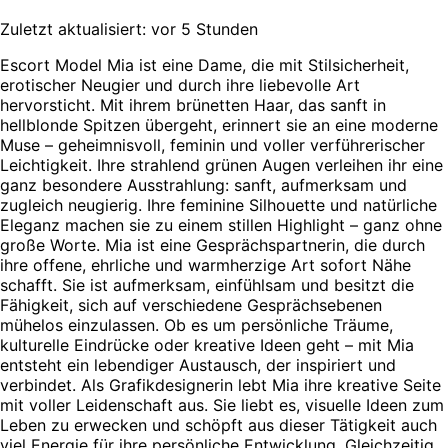
Zuletzt aktualisiert: vor 5 Stunden
Escort Model Mia ist eine Dame, die mit Stilsicherheit,
erotischer Neugier und durch ihre liebevolle Art
hervorsticht. Mit ihrem brünetten Haar, das sanft in
hellblonde Spitzen übergeht, erinnert sie an eine moderne
Muse – geheimnisvoll, feminin und voller verführerischer
Leichtigkeit. Ihre strahlend grünen Augen verleihen ihr eine
ganz besondere Ausstrahlung: sanft, aufmerksam und
zugleich neugierig. Ihre feminine Silhouette und natürliche
Eleganz machen sie zu einem stillen Highlight – ganz ohne
große Worte. Mia ist eine Gesprächspartnerin, die durch
ihre offene, ehrliche und warmherzige Art sofort Nähe
schafft. Sie ist aufmerksam, einfühlsam und besitzt die
Fähigkeit, sich auf verschiedene Gesprächsebenen
mühelos einzulassen. Ob es um persönliche Träume,
kulturelle Eindrücke oder kreative Ideen geht – mit Mia
entsteht ein lebendiger Austausch, der inspiriert und
verbindet. Als Grafikdesignerin lebt Mia ihre kreative Seite
mit voller Leidenschaft aus. Sie liebt es, visuelle Ideen zum
Leben zu erwecken und schöpft aus dieser Tätigkeit auch
viel Energie für ihre persönliche Entwicklung. Gleichzeitig