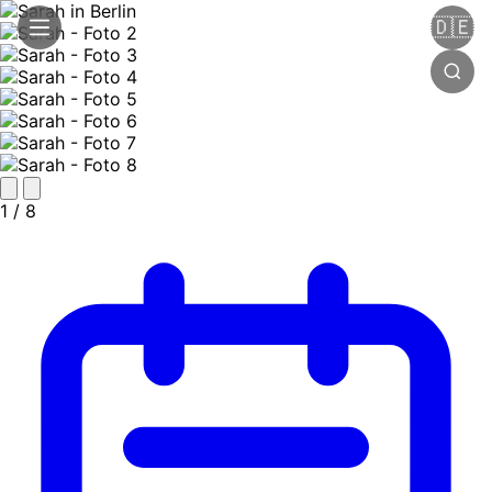
🇩🇪
1
/ 8