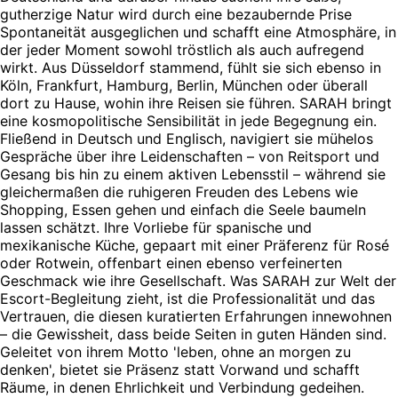
gutherzige Natur wird durch eine bezaubernde Prise
Spontaneität ausgeglichen und schafft eine Atmosphäre, in
der jeder Moment sowohl tröstlich als auch aufregend
wirkt. Aus Düsseldorf stammend, fühlt sie sich ebenso in
Köln, Frankfurt, Hamburg, Berlin, München oder überall
dort zu Hause, wohin ihre Reisen sie führen. SARAH bringt
eine kosmopolitische Sensibilität in jede Begegnung ein.
Fließend in Deutsch und Englisch, navigiert sie mühelos
Gespräche über ihre Leidenschaften – von Reitsport und
Gesang bis hin zu einem aktiven Lebensstil – während sie
gleichermaßen die ruhigeren Freuden des Lebens wie
Shopping, Essen gehen und einfach die Seele baumeln
lassen schätzt. Ihre Vorliebe für spanische und
mexikanische Küche, gepaart mit einer Präferenz für Rosé
oder Rotwein, offenbart einen ebenso verfeinerten
Geschmack wie ihre Gesellschaft. Was SARAH zur Welt der
Escort-Begleitung zieht, ist die Professionalität und das
Vertrauen, die diesen kuratierten Erfahrungen innewohnen
– die Gewissheit, dass beide Seiten in guten Händen sind.
Geleitet von ihrem Motto 'leben, ohne an morgen zu
denken', bietet sie Präsenz statt Vorwand und schafft
Räume, in denen Ehrlichkeit und Verbindung gedeihen.