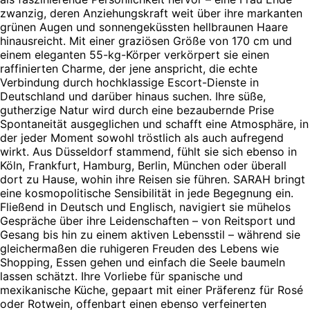
zwanzig, deren Anziehungskraft weit über ihre markanten
grünen Augen und sonnengeküssten hellbraunen Haare
hinausreicht. Mit einer graziösen Größe von 170 cm und
einem eleganten 55-kg-Körper verkörpert sie einen
raffinierten Charme, der jene anspricht, die echte
Verbindung durch hochklassige Escort-Dienste in
Deutschland und darüber hinaus suchen. Ihre süße,
gutherzige Natur wird durch eine bezaubernde Prise
Spontaneität ausgeglichen und schafft eine Atmosphäre, in
der jeder Moment sowohl tröstlich als auch aufregend
wirkt. Aus Düsseldorf stammend, fühlt sie sich ebenso in
Köln, Frankfurt, Hamburg, Berlin, München oder überall
dort zu Hause, wohin ihre Reisen sie führen. SARAH bringt
eine kosmopolitische Sensibilität in jede Begegnung ein.
Fließend in Deutsch und Englisch, navigiert sie mühelos
Gespräche über ihre Leidenschaften – von Reitsport und
Gesang bis hin zu einem aktiven Lebensstil – während sie
gleichermaßen die ruhigeren Freuden des Lebens wie
Shopping, Essen gehen und einfach die Seele baumeln
lassen schätzt. Ihre Vorliebe für spanische und
mexikanische Küche, gepaart mit einer Präferenz für Rosé
oder Rotwein, offenbart einen ebenso verfeinerten