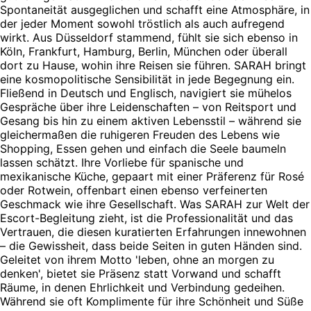
Spontaneität ausgeglichen und schafft eine Atmosphäre, in
der jeder Moment sowohl tröstlich als auch aufregend
wirkt. Aus Düsseldorf stammend, fühlt sie sich ebenso in
Köln, Frankfurt, Hamburg, Berlin, München oder überall
dort zu Hause, wohin ihre Reisen sie führen. SARAH bringt
eine kosmopolitische Sensibilität in jede Begegnung ein.
Fließend in Deutsch und Englisch, navigiert sie mühelos
Gespräche über ihre Leidenschaften – von Reitsport und
Gesang bis hin zu einem aktiven Lebensstil – während sie
gleichermaßen die ruhigeren Freuden des Lebens wie
Shopping, Essen gehen und einfach die Seele baumeln
lassen schätzt. Ihre Vorliebe für spanische und
mexikanische Küche, gepaart mit einer Präferenz für Rosé
oder Rotwein, offenbart einen ebenso verfeinerten
Geschmack wie ihre Gesellschaft. Was SARAH zur Welt der
Escort-Begleitung zieht, ist die Professionalität und das
Vertrauen, die diesen kuratierten Erfahrungen innewohnen
– die Gewissheit, dass beide Seiten in guten Händen sind.
Geleitet von ihrem Motto 'leben, ohne an morgen zu
denken', bietet sie Präsenz statt Vorwand und schafft
Räume, in denen Ehrlichkeit und Verbindung gedeihen.
Während sie oft Komplimente für ihre Schönheit und Süße