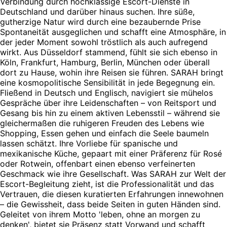
Verbindung durch hochklassige Escort-Dienste in
Deutschland und darüber hinaus suchen. Ihre süße,
gutherzige Natur wird durch eine bezaubernde Prise
Spontaneität ausgeglichen und schafft eine Atmosphäre, in
der jeder Moment sowohl tröstlich als auch aufregend
wirkt. Aus Düsseldorf stammend, fühlt sie sich ebenso in
Köln, Frankfurt, Hamburg, Berlin, München oder überall
dort zu Hause, wohin ihre Reisen sie führen. SARAH bringt
eine kosmopolitische Sensibilität in jede Begegnung ein.
Fließend in Deutsch und Englisch, navigiert sie mühelos
Gespräche über ihre Leidenschaften – von Reitsport und
Gesang bis hin zu einem aktiven Lebensstil – während sie
gleichermaßen die ruhigeren Freuden des Lebens wie
Shopping, Essen gehen und einfach die Seele baumeln
lassen schätzt. Ihre Vorliebe für spanische und
mexikanische Küche, gepaart mit einer Präferenz für Rosé
oder Rotwein, offenbart einen ebenso verfeinerten
Geschmack wie ihre Gesellschaft. Was SARAH zur Welt der
Escort-Begleitung zieht, ist die Professionalität und das
Vertrauen, die diesen kuratierten Erfahrungen innewohnen
– die Gewissheit, dass beide Seiten in guten Händen sind.
Geleitet von ihrem Motto 'leben, ohne an morgen zu
denken', bietet sie Präsenz statt Vorwand und schafft