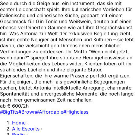
Seele durch die Geige aus, ein Instrument, das sie mit
echter Leidenschaft spielt. Ihre kulinarischen Vorlieben für
italienische und chinesische Küche, gepaart mit einem
Geschmack für Gin Tonic und Weißwein, deuten auf einen
ebenso verfeinerten Gaumen wie auf ihre Gesprächskunst
hin. Was Antonia zur Welt der exklusiven Begleitung zieht,
ist ihre echte Neugier auf Menschen und Kulturen – sie lebt
davon, die vielschichtigen Dimensionen menschlicher
Verbindungen zu entdecken. Ihr Motto "Wenn nicht jetzt,
wann dann?" spiegelt ihre spontane Herangehensweise an
die Möglichkeiten des Lebens wider. Klienten loben oft ihr
strahlendes Lächeln und ihre elegante Statur,
Eigenschaften, die ihre warme Präsenz perfekt ergänzen.
Für diejenigen, die mehr als gewöhnliche Begegnungen
suchen, bietet Antonia intellektuelle Anregung, charmante
Spontaneität und unvergessliche Momente, die noch lange
nach Ihrer gemeinsamen Zeit nachhallen.
ab € 600/2h
#BigTits
#Brown
#Affordable
#Highclass
Home
›
Alle Escorts
›
Berlin
›