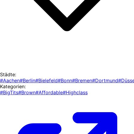
Städte:
#Aachen
#Berlin
#Bielefeld
#Bonn
#Bremen
#Dortmund
#Düsse
Kategorien:
#BigTits
#Brown
#Affordable
#Highclass