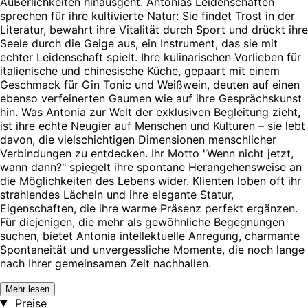
Äußerlichkeiten hinausgeht. Antonias Leidenschaften
sprechen für ihre kultivierte Natur: Sie findet Trost in der
Literatur, bewahrt ihre Vitalität durch Sport und drückt ihre
Seele durch die Geige aus, ein Instrument, das sie mit
echter Leidenschaft spielt. Ihre kulinarischen Vorlieben für
italienische und chinesische Küche, gepaart mit einem
Geschmack für Gin Tonic und Weißwein, deuten auf einen
ebenso verfeinerten Gaumen wie auf ihre Gesprächskunst
hin. Was Antonia zur Welt der exklusiven Begleitung zieht,
ist ihre echte Neugier auf Menschen und Kulturen – sie lebt
davon, die vielschichtigen Dimensionen menschlicher
Verbindungen zu entdecken. Ihr Motto "Wenn nicht jetzt,
wann dann?" spiegelt ihre spontane Herangehensweise an
die Möglichkeiten des Lebens wider. Klienten loben oft ihr
strahlendes Lächeln und ihre elegante Statur,
Eigenschaften, die ihre warme Präsenz perfekt ergänzen.
Für diejenigen, die mehr als gewöhnliche Begegnungen
suchen, bietet Antonia intellektuelle Anregung, charmante
Spontaneität und unvergessliche Momente, die noch lange
nach Ihrer gemeinsamen Zeit nachhallen.
Mehr lesen
Preise