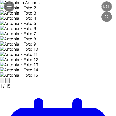
🇩🇪
1
/ 15