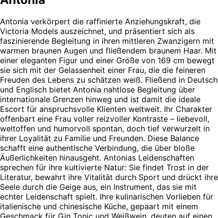
Antonia verkörpert die raffinierte Anziehungskraft, die
Victoria Models auszeichnet, und präsentiert sich als
faszinierende Begleitung in ihren mittleren Zwanzigern mit
warmen braunen Augen und fließendem braunem Haar. Mit
einer eleganten Figur und einer Größe von 169 cm bewegt
sie sich mit der Gelassenheit einer Frau, die die feineren
Freuden des Lebens zu schätzen weiß. Fließend in Deutsch
und Englisch bietet Antonia nahtlose Begleitung über
internationale Grenzen hinweg und ist damit die ideale
Escort für anspruchsvolle Klienten weltweit. Ihr Charakter
offenbart eine Frau voller reizvoller Kontraste – liebevoll,
weltoffen und humorvoll spontan, doch tief verwurzelt in
ihrer Loyalität zu Familie und Freunden. Diese Balance
schafft eine authentische Verbindung, die über bloße
Äußerlichkeiten hinausgeht. Antonias Leidenschaften
sprechen für ihre kultivierte Natur: Sie findet Trost in der
Literatur, bewahrt ihre Vitalität durch Sport und drückt ihre
Seele durch die Geige aus, ein Instrument, das sie mit
echter Leidenschaft spielt. Ihre kulinarischen Vorlieben für
italienische und chinesische Küche, gepaart mit einem
Geschmack für Gin Tonic und Weißwein, deuten auf einen