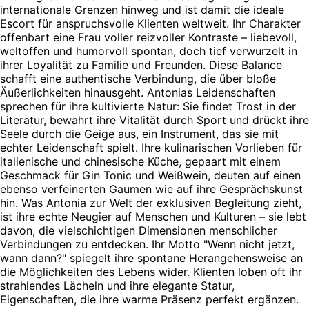
internationale Grenzen hinweg und ist damit die ideale
Escort für anspruchsvolle Klienten weltweit. Ihr Charakter
offenbart eine Frau voller reizvoller Kontraste – liebevoll,
weltoffen und humorvoll spontan, doch tief verwurzelt in
ihrer Loyalität zu Familie und Freunden. Diese Balance
schafft eine authentische Verbindung, die über bloße
Äußerlichkeiten hinausgeht. Antonias Leidenschaften
sprechen für ihre kultivierte Natur: Sie findet Trost in der
Literatur, bewahrt ihre Vitalität durch Sport und drückt ihre
Seele durch die Geige aus, ein Instrument, das sie mit
echter Leidenschaft spielt. Ihre kulinarischen Vorlieben für
italienische und chinesische Küche, gepaart mit einem
Geschmack für Gin Tonic und Weißwein, deuten auf einen
ebenso verfeinerten Gaumen wie auf ihre Gesprächskunst
hin. Was Antonia zur Welt der exklusiven Begleitung zieht,
ist ihre echte Neugier auf Menschen und Kulturen – sie lebt
davon, die vielschichtigen Dimensionen menschlicher
Verbindungen zu entdecken. Ihr Motto "Wenn nicht jetzt,
wann dann?" spiegelt ihre spontane Herangehensweise an
die Möglichkeiten des Lebens wider. Klienten loben oft ihr
strahlendes Lächeln und ihre elegante Statur,
Eigenschaften, die ihre warme Präsenz perfekt ergänzen.