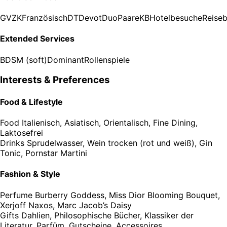
GV
ZK
Französisch
DT
Devot
Duo
Paare
KB
Hotelbesuche
Reiseb
Extended Services
BDSM (soft)
Dominant
Rollenspiele
Interests & Preferences
Food & Lifestyle
Food
Italienisch, Asiatisch, Orientalisch, Fine Dining,
Laktosefrei
Drinks
Sprudelwasser, Wein trocken (rot und weiß), Gin
Tonic, Pornstar Martini
Fashion & Style
Perfume
Burberry Goddess, Miss Dior Blooming Bouquet,
Xerjoff Naxos, Marc Jacob’s Daisy
Gifts
Dahlien, Philosophische Bücher, Klassiker der
Literatur, Parfüm, Gutscheine, Accessoires