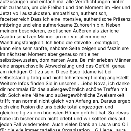
aufzusaugen und einfach mal alle Verpflichtungen hinter
mir zu lassen, um die Freiheit und den Moment im Hier und
Jetzt voll auszukosten. empathisch, authentisch,
facettenreich Dass ich eine intensive, authentische Präsenz
mitbringe und eine aufmerksame Zuhörerin bin. Neben
meinem besonderen, exotischen Äußeren als zierliche
Asiatin schätzen Männer an mir vor allem meine
Wandlungsfähigkeit: Ich liebe die stilvolle Leichtigkeit,
kann eine sehr sanfte, nahbare Seite zeigen und fasziniere
im nächsten Moment aber genauso mit einer
selbstbewussten, dominanten Aura. Bei mir erleben Männer
eine anspruchsvolle Abwechslung und das Gefühl, genau
am richtigen Ort zu sein. Diese Escortdame ist bei
selbstständig tätig und nicht lohnsteuerpflichtig angestellt.
Weitere Infos finden Sie in unseren . Liebe Nova, ich danke
dir nochmals für das außergewöhnlich schöne Treffen mit
dir. Solch eine Nähe und außergewöhnliche Zweisamkeit
trifft man normal nicht gleich von Anfang an. Daraus ergab
sich eine Fusion die uns beide total angezogen und
gleichzeitig zu den höchsten Höhen geführt hat. So etwas
habe ich bisher noch nicht erlebt und wir sollten dies auf
jeden Fall wiederholen. Auch vielen Dank an Laura und Oli
für die wie immer tadellose Organisation. LG Liebe Laura,