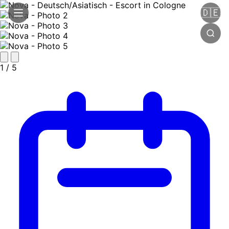
🇩🇪
1
/ 5