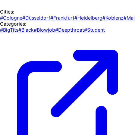
Cities:
#Cologne
#Düsseldorf
#Frankfurt
#Heidelberg
#Koblenz
#Mai
Categories:
#BigTits
#Black
#Blowjob
#Deepthroat
#Student