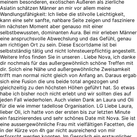
meinem besonderen, exotischen Äußeren als zierliche
Asiatin schätzen Männer an mir vor allem meine
Wandlungsfähigkeit: Ich liebe die stilvolle Leichtigkeit,
kann eine sehr sanfte, nahbare Seite zeigen und fasziniere
im nächsten Moment aber genauso mit einer
selbstbewussten, dominanten Aura. Bei mir erleben Männer
eine anspruchsvolle Abwechslung und das Gefühl, genau
am richtigen Ort zu sein. Diese Escortdame ist bei
selbstständig tätig und nicht lohnsteuerpflichtig angestellt.
Weitere Infos finden Sie in unseren . Liebe Nova, ich danke
dir nochmals für das außergewöhnlich schöne Treffen mit
dir. Solch eine Nähe und außergewöhnliche Zweisamkeit
trifft man normal nicht gleich von Anfang an. Daraus ergab
sich eine Fusion die uns beide total angezogen und
gleichzeitig zu den höchsten Höhen geführt hat. So etwas
habe ich bisher noch nicht erlebt und wir sollten dies auf
jeden Fall wiederholen. Auch vielen Dank an Laura und Oli
für die wie immer tadellose Organisation. LG Liebe Laura,
lieber Oli, ich hatte von der ersten bis zur letzten Minute
ein faszinierendes und sehr schönes Date mit Nova. Sie ist
eine aussergewöhnliche Frau mit vielfältigen Facetten, die
in der Kürze von 4h gar nicht ausreichend von mir
erforscht werden konnten. Im Gespräch ein erstaunlicher