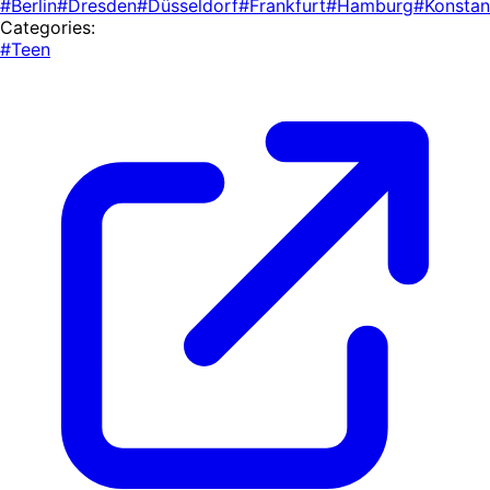
#Berlin
#Dresden
#Düsseldorf
#Frankfurt
#Hamburg
#Konsta
Categories:
#Teen