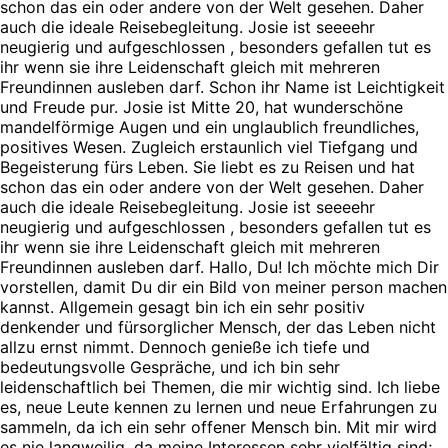
schon das ein oder andere von der Welt gesehen. Daher
auch die ideale Reisebegleitung. Josie ist seeeehr
neugierig und aufgeschlossen , besonders gefallen tut es
ihr wenn sie ihre Leidenschaft gleich mit mehreren
Freundinnen ausleben darf. Schon ihr Name ist Leichtigkeit
und Freude pur. Josie ist Mitte 20, hat wunderschöne
mandelförmige Augen und ein unglaublich freundliches,
positives Wesen. Zugleich erstaunlich viel Tiefgang und
Begeisterung fürs Leben. Sie liebt es zu Reisen und hat
schon das ein oder andere von der Welt gesehen. Daher
auch die ideale Reisebegleitung. Josie ist seeeehr
neugierig und aufgeschlossen , besonders gefallen tut es
ihr wenn sie ihre Leidenschaft gleich mit mehreren
Freundinnen ausleben darf. Hallo, Du! Ich möchte mich Dir
vorstellen, damit Du dir ein Bild von meiner person machen
kannst. Allgemein gesagt bin ich ein sehr positiv
denkender und fürsorglicher Mensch, der das Leben nicht
allzu ernst nimmt. Dennoch genieße ich tiefe und
bedeutungsvolle Gespräche, und ich bin sehr
leidenschaftlich bei Themen, die mir wichtig sind. Ich liebe
es, neue Leute kennen zu lernen und neue Erfahrungen zu
sammeln, da ich ein sehr offener Mensch bin. Mit mir wird
es nie langweilig, da meine Interessen sehr vielfältig sind;