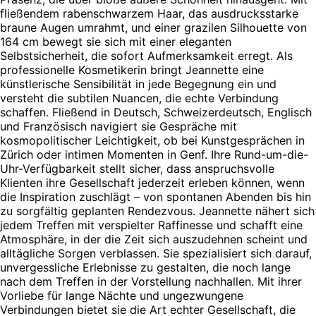
fließendem rabenschwarzem Haar, das ausdrucksstarke
braune Augen umrahmt, und einer grazilen Silhouette von
164 cm bewegt sie sich mit einer eleganten
Selbstsicherheit, die sofort Aufmerksamkeit erregt. Als
professionelle Kosmetikerin bringt Jeannette eine
künstlerische Sensibilität in jede Begegnung ein und
versteht die subtilen Nuancen, die echte Verbindung
schaffen. Fließend in Deutsch, Schweizerdeutsch, Englisch
und Französisch navigiert sie Gespräche mit
kosmopolitischer Leichtigkeit, ob bei Kunstgesprächen in
Zürich oder intimen Momenten in Genf. Ihre Rund-um-die-
Uhr-Verfügbarkeit stellt sicher, dass anspruchsvolle
Klienten ihre Gesellschaft jederzeit erleben können, wenn
die Inspiration zuschlägt – von spontanen Abenden bis hin
zu sorgfältig geplanten Rendezvous. Jeannette nähert sich
jedem Treffen mit verspielter Raffinesse und schafft eine
Atmosphäre, in der die Zeit sich auszudehnen scheint und
alltägliche Sorgen verblassen. Sie spezialisiert sich darauf,
unvergessliche Erlebnisse zu gestalten, die noch lange
nach dem Treffen in der Vorstellung nachhallen. Mit ihrer
Vorliebe für lange Nächte und ungezwungene
Verbindungen bietet sie die Art echter Gesellschaft, die