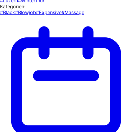
#Luzern
#Winterthur
Kategorien:
#Black
#Blowjob
#Expensive
#Massage