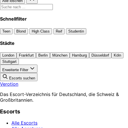
Alle löschen
Schnellfilter
Teen
Blond
High Class
Reif
Studentin
Städte
London
Frankfurt
Berlin
München
Hamburg
Düsseldorf
Köln
Stuttgart
Erweiterte Filter
Escorts suchen
Verotion
Das Escort-Verzeichnis für Deutschland, die Schweiz &
Großbritannien.
Escorts
Alle Escorts