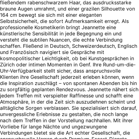
fließendem rabenschwarzem Haar, das ausdrucksstarke
braune Augen umrahmt, und einer grazilen Silhouette von
164 cm bewegt sie sich mit einer eleganten
Selbstsicherheit, die sofort Aufmerksamkeit erregt. Als
professionelle Kosmetikerin bringt Jeannette eine
künstlerische Sensibilität in jede Begegnung ein und
versteht die subtilen Nuancen, die echte Verbindung
schaffen. Fließend in Deutsch, Schweizerdeutsch, Englisch
und Französisch navigiert sie Gespräche mit
kosmopolitischer Leichtigkeit, ob bei Kunstgesprächen in
Zürich oder intimen Momenten in Genf. Ihre Rund-um-die-
Uhr-Verfügbarkeit stellt sicher, dass anspruchsvolle
Klienten ihre Gesellschaft jederzeit erleben können, wenn
die Inspiration zuschlägt – von spontanen Abenden bis hin
zu sorgfältig geplanten Rendezvous. Jeannette nähert sich
jedem Treffen mit verspielter Raffinesse und schafft eine
Atmosphäre, in der die Zeit sich auszudehnen scheint und
alltägliche Sorgen verblassen. Sie spezialisiert sich darauf,
unvergessliche Erlebnisse zu gestalten, die noch lange
nach dem Treffen in der Vorstellung nachhallen. Mit ihrer
Vorliebe für lange Nächte und ungezwungene
Verbindungen bietet sie die Art echter Gesellschaft, die