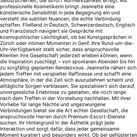
Selbstsicherheit, die sofort Aufmerksamkeit erregt. Als
professionelle Kosmetikerin bringt Jeannette eine
künstlerische Sensibilität in jede Begegnung ein und
versteht die subtilen Nuancen, die echte Verbindung
schaffen. Fließend in Deutsch, Schweizerdeutsch, Englisch
und Französisch navigiert sie Gespräche mit
kosmopolitischer Leichtigkeit, ob bei Kunstgesprächen in
Zürich oder intimen Momenten in Genf. Ihre Rund-um-die-
Uhr-Verfügbarkeit stellt sicher, dass anspruchsvolle
Klienten ihre Gesellschaft jederzeit erleben können, wenn
die Inspiration zuschlägt – von spontanen Abenden bis hin
zu sorgfältig geplanten Rendezvous. Jeannette nähert sich
jedem Treffen mit verspielter Raffinesse und schafft eine
Atmosphäre, in der die Zeit sich auszudehnen scheint und
alltägliche Sorgen verblassen. Sie spezialisiert sich darauf,
unvergessliche Erlebnisse zu gestalten, die noch lange
nach dem Treffen in der Vorstellung nachhallen. Mit ihrer
Vorliebe für lange Nächte und ungezwungene
Verbindungen bietet sie die Art echter Gesellschaft, die
anspruchsvolle Herren durch Premium-Escort-Dienste
suchen. Ihr Hintergrund in der Ästhetik prägt jede
Interaktion und sorgt dafür, dass jeder gemeinsame
Moment kuratiert und besonders wirkt. Ob bei geflüsterten