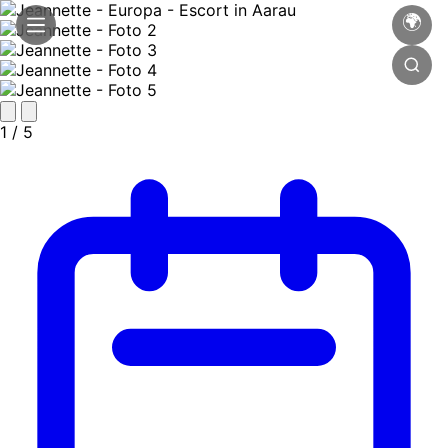
🌍
1
/ 5