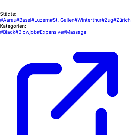
Städte:
#Aarau
#Basel
#Luzern
#St. Gallen
#Winterthur
#Zug
#Zürich
Kategorien:
#Black
#Blowjob
#Expensive
#Massage