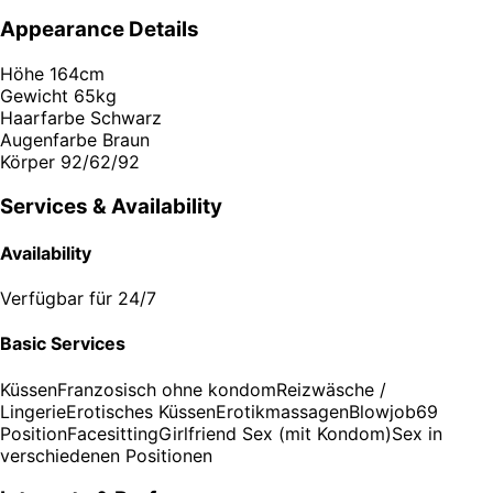
Appearance Details
Höhe
164cm
Gewicht
65kg
Haarfarbe
Schwarz
Augenfarbe
Braun
Körper
92/62/92
Services & Availability
Availability
Verfügbar für
24/7
Basic Services
Küssen
Franzosisch ohne kondom
Reizwäsche /
Lingerie
Erotisches Küssen
Erotikmassagen
Blowjob
69
Position
Facesitting
Girlfriend Sex (mit Kondom)
Sex in
verschiedenen Positionen