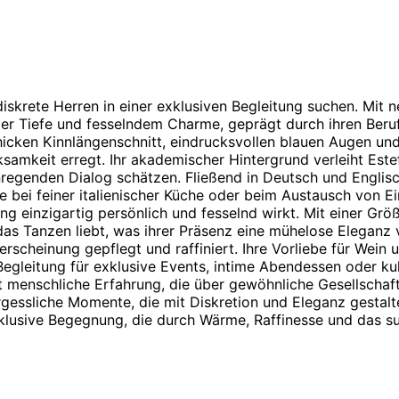
diskrete Herren in einer exklusiven Begleitung suchen. Mit
ller Tiefe und fesselndem Charme, geprägt durch ihren Beruf
cken Kinnlängenschnitt, eindrucksvollen blauen Augen und e
samkeit erregt. Ihr akademischer Hintergrund verleiht Est
nregenden Dialog schätzen. Fließend in Deutsch und Englisc
e bei feiner italienischer Küche oder beim Austausch von Ei
ng einzigartig persönlich und fesselnd wirkt. Mit einer G
 das Tanzen liebt, was ihrer Präsenz eine mühelose Eleganz 
mterscheinung gepflegt und raffiniert. Ihre Vorliebe für We
egleitung für exklusive Events, intime Abendessen oder ku
t menschliche Erfahrung, die über gewöhnliche Gesellschaft
gessliche Momente, die mit Diskretion und Eleganz gestalte
klusive Begegnung, die durch Wärme, Raffinesse und das subt