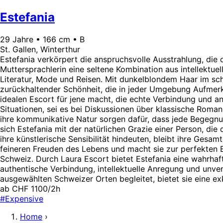
Estefania
29 Jahre • 166 cm • B
St. Gallen, Winterthur
Estefania verkörpert die anspruchsvolle Ausstrahlung, die 
Muttersprachlerin eine seltene Kombination aus intellektue
Literatur, Mode und Reisen. Mit dunkelblondem Haar im schi
zurückhaltender Schönheit, die in jeder Umgebung Aufmerk
idealen Escort für jene macht, die echte Verbindung und a
Situationen, sei es bei Diskussionen über klassische Roman
ihre kommunikative Natur sorgen dafür, dass jede Begegnu
sich Estefania mit der natürlichen Grazie einer Person, die
ihre künstlerische Sensibilität hindeuten, bleibt ihre Gesa
feineren Freuden des Lebens und macht sie zur perfekten B
Schweiz. Durch Laura Escort bietet Estefania eine wahrhaf
authentische Verbindung, intellektuelle Anregung und unver
ausgewählten Schweizer Orten begleitet, bietet sie eine ex
ab CHF 1100/2h
#Expensive
Home
›