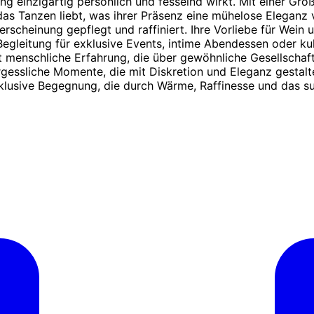
ng einzigartig persönlich und fesselnd wirkt. Mit einer G
 das Tanzen liebt, was ihrer Präsenz eine mühelose Eleganz 
mterscheinung gepflegt und raffiniert. Ihre Vorliebe für We
egleitung für exklusive Events, intime Abendessen oder ku
t menschliche Erfahrung, die über gewöhnliche Gesellschaft
gessliche Momente, die mit Diskretion und Eleganz gestalte
klusive Begegnung, die durch Wärme, Raffinesse und das subt