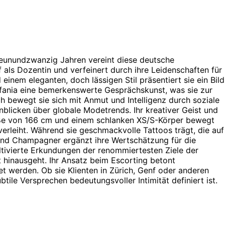
 neunundzwanzig Jahren vereint diese deutsche
 als Dozentin und verfeinert durch ihre Leidenschaften für
inem eleganten, doch lässigen Stil präsentiert sie ein Bild
efania eine bemerkenswerte Gesprächskunst, was sie zur
h bewegt sie sich mit Anmut und Intelligenz durch soziale
nblicken über globale Modetrends. Ihr kreativer Geist und
röße von 166 cm und einem schlanken XS/S-Körper bewegt
verleiht. Während sie geschmackvolle Tattoos trägt, die auf
in und Champagner ergänzt ihre Wertschätzung für die
ltivierte Erkundungen der renommiertesten Ziele der
 hinausgeht. Ihr Ansatz beim Escorting betont
t werden. Ob sie Klienten in Zürich, Genf oder anderen
ile Versprechen bedeutungsvoller Intimität definiert ist.