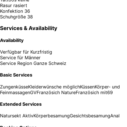
Rasur
rasiert
Konfektion
36
Schuhgröße
38
Services & Availability
Availability
Verfügbar für
Kurzfristig
Service für
Männer
Service Region
Ganze Schweiz
Basic Services
Zungenküsse
Kleiderwünsche möglich
Küssen
Körper- und
Feinmassagen
GV
Französich Nature
Französich mit
69
Extended Services
Natursekt Aktiv
Körperbesamung
Gesichtsbesamung
Anal