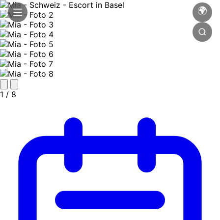
🌍
1
/ 8