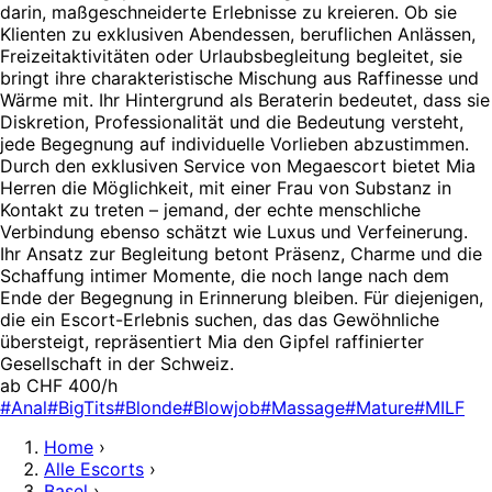
darin, maßgeschneiderte Erlebnisse zu kreieren. Ob sie
Klienten zu exklusiven Abendessen, beruflichen Anlässen,
Freizeitaktivitäten oder Urlaubsbegleitung begleitet, sie
bringt ihre charakteristische Mischung aus Raffinesse und
Wärme mit. Ihr Hintergrund als Beraterin bedeutet, dass sie
Diskretion, Professionalität und die Bedeutung versteht,
jede Begegnung auf individuelle Vorlieben abzustimmen.
Durch den exklusiven Service von Megaescort bietet Mia
Herren die Möglichkeit, mit einer Frau von Substanz in
Kontakt zu treten – jemand, der echte menschliche
Verbindung ebenso schätzt wie Luxus und Verfeinerung.
Ihr Ansatz zur Begleitung betont Präsenz, Charme und die
Schaffung intimer Momente, die noch lange nach dem
Ende der Begegnung in Erinnerung bleiben. Für diejenigen,
die ein Escort-Erlebnis suchen, das das Gewöhnliche
übersteigt, repräsentiert Mia den Gipfel raffinierter
Gesellschaft in der Schweiz.
ab CHF 400/h
#Anal
#BigTits
#Blonde
#Blowjob
#Massage
#Mature
#MILF
Home
›
Alle Escorts
›
Basel
›