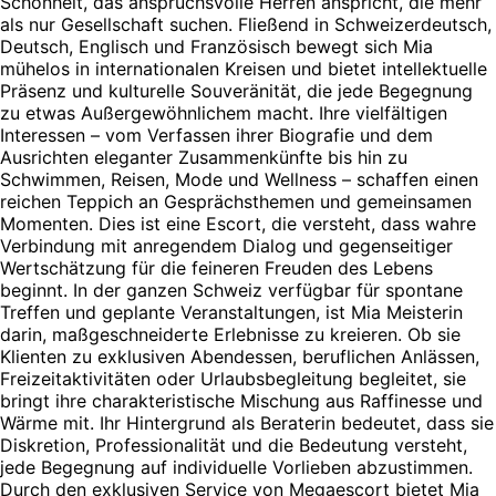
Schönheit, das anspruchsvolle Herren anspricht, die mehr
als nur Gesellschaft suchen. Fließend in Schweizerdeutsch,
Deutsch, Englisch und Französisch bewegt sich Mia
mühelos in internationalen Kreisen und bietet intellektuelle
Präsenz und kulturelle Souveränität, die jede Begegnung
zu etwas Außergewöhnlichem macht. Ihre vielfältigen
Interessen – vom Verfassen ihrer Biografie und dem
Ausrichten eleganter Zusammenkünfte bis hin zu
Schwimmen, Reisen, Mode und Wellness – schaffen einen
reichen Teppich an Gesprächsthemen und gemeinsamen
Momenten. Dies ist eine Escort, die versteht, dass wahre
Verbindung mit anregendem Dialog und gegenseitiger
Wertschätzung für die feineren Freuden des Lebens
beginnt. In der ganzen Schweiz verfügbar für spontane
Treffen und geplante Veranstaltungen, ist Mia Meisterin
darin, maßgeschneiderte Erlebnisse zu kreieren. Ob sie
Klienten zu exklusiven Abendessen, beruflichen Anlässen,
Freizeitaktivitäten oder Urlaubsbegleitung begleitet, sie
bringt ihre charakteristische Mischung aus Raffinesse und
Wärme mit. Ihr Hintergrund als Beraterin bedeutet, dass sie
Diskretion, Professionalität und die Bedeutung versteht,
jede Begegnung auf individuelle Vorlieben abzustimmen.
Durch den exklusiven Service von Megaescort bietet Mia