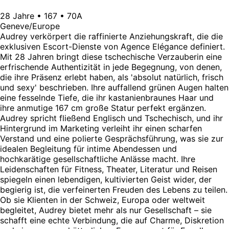
28 Jahre • 167 • 70A
Geneve/Europe
Audrey verkörpert die raffinierte Anziehungskraft, die die
exklusiven Escort-Dienste von Agence Elégance definiert.
Mit 28 Jahren bringt diese tschechische Verzauberin eine
erfrischende Authentizität in jede Begegnung, von denen,
die ihre Präsenz erlebt haben, als 'absolut natürlich, frisch
und sexy' beschrieben. Ihre auffallend grünen Augen halten
eine fesselnde Tiefe, die ihr kastanienbraunes Haar und
ihre anmutige 167 cm große Statur perfekt ergänzen.
Audrey spricht fließend Englisch und Tschechisch, und ihr
Hintergrund im Marketing verleiht ihr einen scharfen
Verstand und eine polierte Gesprächsführung, was sie zur
idealen Begleitung für intime Abendessen und
hochkarätige gesellschaftliche Anlässe macht. Ihre
Leidenschaften für Fitness, Theater, Literatur und Reisen
spiegeln einen lebendigen, kultivierten Geist wider, der
begierig ist, die verfeinerten Freuden des Lebens zu teilen.
Ob sie Klienten in der Schweiz, Europa oder weltweit
begleitet, Audrey bietet mehr als nur Gesellschaft – sie
schafft eine echte Verbindung, die auf Charme, Diskretion