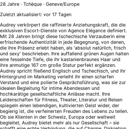
28 Jahre · Tchèque · Geneve/Europe
Zuletzt aktualisiert: vor 17 Tagen
Audrey verkörpert die raffinierte Anziehungskraft, die die
exklusiven Escort-Dienste von Agence Elégance definiert.
Mit 28 Jahren bringt diese tschechische Verzauberin eine
erfrischende Authentizität in jede Begegnung, von denen,
die ihre Präsenz erlebt haben, als 'absolut natürlich, frisch
und sexy' beschrieben. Ihre auffallend grünen Augen halten
eine fesselnde Tiefe, die ihr kastanienbraunes Haar und
ihre anmutige 167 cm große Statur perfekt ergänzen.
Audrey spricht fließend Englisch und Tschechisch, und ihr
Hintergrund im Marketing verleiht ihr einen scharfen
Verstand und eine polierte Gesprächsführung, was sie zur
idealen Begleitung für intime Abendessen und
hochkarätige gesellschaftliche Anlässe macht. Ihre
Leidenschaften für Fitness, Theater, Literatur und Reisen
spiegeln einen lebendigen, kultivierten Geist wider, der
begierig ist, die verfeinerten Freuden des Lebens zu teilen.
Ob sie Klienten in der Schweiz, Europa oder weltweit
begleitet, Audrey bietet mehr als nur Gesellschaft – sie
schafft eine echte Verbindung, die auf Charme, Diskretion