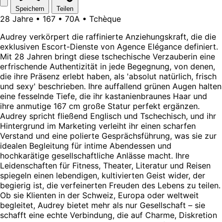
Speichern
Teilen
28 Jahre • 167 • 70A • Tchèque
Audrey verkörpert die raffinierte Anziehungskraft, die die
exklusiven Escort-Dienste von Agence Elégance definiert.
Mit 28 Jahren bringt diese tschechische Verzauberin eine
erfrischende Authentizität in jede Begegnung, von denen,
die ihre Präsenz erlebt haben, als 'absolut natürlich, frisch
und sexy' beschrieben. Ihre auffallend grünen Augen halten
eine fesselnde Tiefe, die ihr kastanienbraunes Haar und
ihre anmutige 167 cm große Statur perfekt ergänzen.
Audrey spricht fließend Englisch und Tschechisch, und ihr
Hintergrund im Marketing verleiht ihr einen scharfen
Verstand und eine polierte Gesprächsführung, was sie zur
idealen Begleitung für intime Abendessen und
hochkarätige gesellschaftliche Anlässe macht. Ihre
Leidenschaften für Fitness, Theater, Literatur und Reisen
spiegeln einen lebendigen, kultivierten Geist wider, der
begierig ist, die verfeinerten Freuden des Lebens zu teilen.
Ob sie Klienten in der Schweiz, Europa oder weltweit
begleitet, Audrey bietet mehr als nur Gesellschaft – sie
schafft eine echte Verbindung, die auf Charme, Diskretion