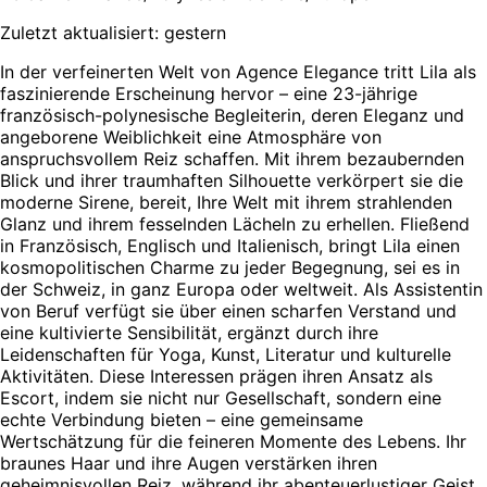
Zuletzt aktualisiert: gestern
In der verfeinerten Welt von Agence Elegance tritt Lila als
faszinierende Erscheinung hervor – eine 23-jährige
französisch-polynesische Begleiterin, deren Eleganz und
angeborene Weiblichkeit eine Atmosphäre von
anspruchsvollem Reiz schaffen. Mit ihrem bezaubernden
Blick und ihrer traumhaften Silhouette verkörpert sie die
moderne Sirene, bereit, Ihre Welt mit ihrem strahlenden
Glanz und ihrem fesselnden Lächeln zu erhellen. Fließend
in Französisch, Englisch und Italienisch, bringt Lila einen
kosmopolitischen Charme zu jeder Begegnung, sei es in
der Schweiz, in ganz Europa oder weltweit. Als Assistentin
von Beruf verfügt sie über einen scharfen Verstand und
eine kultivierte Sensibilität, ergänzt durch ihre
Leidenschaften für Yoga, Kunst, Literatur und kulturelle
Aktivitäten. Diese Interessen prägen ihren Ansatz als
Escort, indem sie nicht nur Gesellschaft, sondern eine
echte Verbindung bieten – eine gemeinsame
Wertschätzung für die feineren Momente des Lebens. Ihr
braunes Haar und ihre Augen verstärken ihren
geheimnisvollen Reiz, während ihr abenteuerlustiger Geist