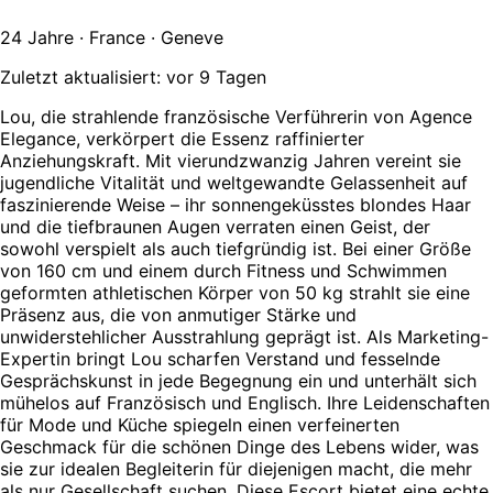
24 Jahre · France · Geneve
Zuletzt aktualisiert: vor 9 Tagen
Lou, die strahlende französische Verführerin von Agence
Elegance, verkörpert die Essenz raffinierter
Anziehungskraft. Mit vierundzwanzig Jahren vereint sie
jugendliche Vitalität und weltgewandte Gelassenheit auf
faszinierende Weise – ihr sonnengeküsstes blondes Haar
und die tiefbraunen Augen verraten einen Geist, der
sowohl verspielt als auch tiefgründig ist. Bei einer Größe
von 160 cm und einem durch Fitness und Schwimmen
geformten athletischen Körper von 50 kg strahlt sie eine
Präsenz aus, die von anmutiger Stärke und
unwiderstehlicher Ausstrahlung geprägt ist. Als Marketing-
Expertin bringt Lou scharfen Verstand und fesselnde
Gesprächskunst in jede Begegnung ein und unterhält sich
mühelos auf Französisch und Englisch. Ihre Leidenschaften
für Mode und Küche spiegeln einen verfeinerten
Geschmack für die schönen Dinge des Lebens wider, was
sie zur idealen Begleiterin für diejenigen macht, die mehr
als nur Gesellschaft suchen. Diese Escort bietet eine echte