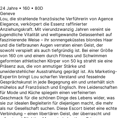
24 Jahre • 160 • 80D
Geneve
Lou, die strahlende französische Verführerin von Agence
Elegance, verkörpert die Essenz raffinierter
Anziehungskraft. Mit vierundzwanzig Jahren vereint sie
jugendliche Vitalität und weltgewandte Gelassenheit auf
faszinierende Weise – ihr sonnengeküsstes blondes Haar
und die tiefbraunen Augen verraten einen Geist, der
sowohl verspielt als auch tiefgründig ist. Bei einer Größe
von 160 cm und einem durch Fitness und Schwimmen
geformten athletischen Körper von 50 kg strahlt sie eine
Präsenz aus, die von anmutiger Stärke und
unwiderstehlicher Ausstrahlung geprägt ist. Als Marketing-
Expertin bringt Lou scharfen Verstand und fesselnde
Gesprächskunst in jede Begegnung ein und unterhält sich
mühelos auf Französisch und Englisch. Ihre Leidenschaften
für Mode und Küche spiegeln einen verfeinerten
Geschmack für die schönen Dinge des Lebens wider, was
sie zur idealen Begleiterin für diejenigen macht, die mehr
als nur Gesellschaft suchen. Diese Escort bietet eine echte
Verbindung – einen libertären Geist, der überrascht und