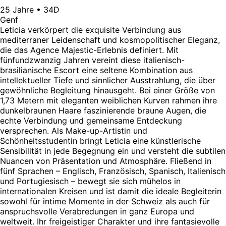
25 Jahre • 34D
Genf
Leticia verkörpert die exquisite Verbindung aus
mediterraner Leidenschaft und kosmopolitischer Eleganz,
die das Agence Majestic-Erlebnis definiert. Mit
fünfundzwanzig Jahren vereint diese italienisch-
brasilianische Escort eine seltene Kombination aus
intellektueller Tiefe und sinnlicher Ausstrahlung, die über
gewöhnliche Begleitung hinausgeht. Bei einer Größe von
1,73 Metern mit eleganten weiblichen Kurven rahmen ihre
dunkelbraunen Haare faszinierende braune Augen, die
echte Verbindung und gemeinsame Entdeckung
versprechen. Als Make-up-Artistin und
Schönheitsstudentin bringt Leticia eine künstlerische
Sensibilität in jede Begegnung ein und versteht die subtilen
Nuancen von Präsentation und Atmosphäre. Fließend in
fünf Sprachen – Englisch, Französisch, Spanisch, Italienisch
und Portugiesisch – bewegt sie sich mühelos in
internationalen Kreisen und ist damit die ideale Begleiterin
sowohl für intime Momente in der Schweiz als auch für
anspruchsvolle Verabredungen in ganz Europa und
weltweit. Ihr freigeistiger Charakter und ihre fantasievolle