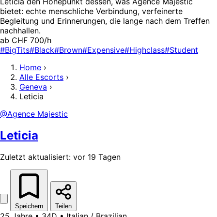
Leticia den Höhepunkt dessen, was Agence Majestic
bietet: echte menschliche Verbindung, verfeinerte
Begleitung und Erinnerungen, die lange nach dem Treffen
nachhallen.
ab CHF 700/h
#BigTits
#Black
#Brown
#Expensive
#Highclass
#Student
Home
›
Alle Escorts
›
Geneva
›
Leticia
@Agence Majestic
Leticia
Zuletzt aktualisiert: vor 19 Tagen
Speichern
Teilen
25 Jahre • 34D • Italian / Brazilian