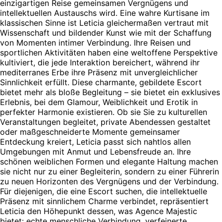
einzigartigen Reise gemeinsamen Vergnügens und
intellektuellen Austauschs wird. Eine wahre Kurtisane im
klassischen Sinne ist Leticia gleichermaßen vertraut mit
Wissenschaft und bildender Kunst wie mit der Schaffung
von Momenten intimer Verbindung. Ihre Reisen und
sportlichen Aktivitäten haben eine weltoffene Perspektive
kultiviert, die jede Interaktion bereichert, während ihr
mediterranes Erbe ihre Präsenz mit unvergleichlicher
Sinnlichkeit erfüllt. Diese charmante, gebildete Escort
bietet mehr als bloße Begleitung – sie bietet ein exklusives
Erlebnis, bei dem Glamour, Weiblichkeit und Erotik in
perfekter Harmonie existieren. Ob sie Sie zu kulturellen
Veranstaltungen begleitet, private Abendessen gestaltet
oder maßgeschneiderte Momente gemeinsamer
Entdeckung kreiert, Leticia passt sich nahtlos allen
Umgebungen mit Anmut und Lebensfreude an. Ihre
schönen weiblichen Formen und elegante Haltung machen
sie nicht nur zu einer Begleiterin, sondern zu einer Führerin
zu neuen Horizonten des Vergnügens und der Verbindung.
Für diejenigen, die eine Escort suchen, die intellektuelle
Präsenz mit sinnlichem Charme verbindet, repräsentiert
Leticia den Höhepunkt dessen, was Agence Majestic
bietet: echte menschliche Verbindung, verfeinerte