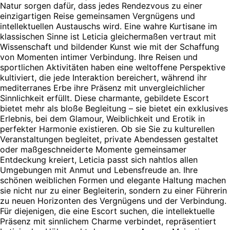
Natur sorgen dafür, dass jedes Rendezvous zu einer
einzigartigen Reise gemeinsamen Vergnügens und
intellektuellen Austauschs wird. Eine wahre Kurtisane im
klassischen Sinne ist Leticia gleichermaßen vertraut mit
Wissenschaft und bildender Kunst wie mit der Schaffung
von Momenten intimer Verbindung. Ihre Reisen und
sportlichen Aktivitäten haben eine weltoffene Perspektive
kultiviert, die jede Interaktion bereichert, während ihr
mediterranes Erbe ihre Präsenz mit unvergleichlicher
Sinnlichkeit erfüllt. Diese charmante, gebildete Escort
bietet mehr als bloße Begleitung – sie bietet ein exklusives
Erlebnis, bei dem Glamour, Weiblichkeit und Erotik in
perfekter Harmonie existieren. Ob sie Sie zu kulturellen
Veranstaltungen begleitet, private Abendessen gestaltet
oder maßgeschneiderte Momente gemeinsamer
Entdeckung kreiert, Leticia passt sich nahtlos allen
Umgebungen mit Anmut und Lebensfreude an. Ihre
schönen weiblichen Formen und elegante Haltung machen
sie nicht nur zu einer Begleiterin, sondern zu einer Führerin
zu neuen Horizonten des Vergnügens und der Verbindung.
Für diejenigen, die eine Escort suchen, die intellektuelle
Präsenz mit sinnlichem Charme verbindet, repräsentiert