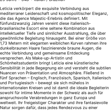
Leticia verkörpert die exquisite Verbindung aus
mediterraner Leidenschaft und kosmopolitischer Eleganz,
die das Agence Majestic-Erlebnis definiert. Mit
fünfundzwanzig Jahren vereint diese italienisch-
brasilianische Escort eine seltene Kombination aus
intellektueller Tiefe und sinnlicher Ausstrahlung, die über
gewöhnliche Begleitung hinausgeht. Bei einer Größe von
1,73 Metern mit eleganten weiblichen Kurven rahmen ihre
dunkelbraunen Haare faszinierende braune Augen, die
echte Verbindung und gemeinsame Entdeckung
versprechen. Als Make-up-Artistin und
Schönheitsstudentin bringt Leticia eine künstlerische
Sensibilität in jede Begegnung ein und versteht die subtilen
Nuancen von Präsentation und Atmosphäre. Fließend in
fünf Sprachen – Englisch, Französisch, Spanisch, Italienisch
und Portugiesisch – bewegt sie sich mühelos in
internationalen Kreisen und ist damit die ideale Begleiterin
sowohl für intime Momente in der Schweiz als auch für
anspruchsvolle Verabredungen in ganz Europa und
weltweit. Ihr freigeistiger Charakter und ihre fantasievolle
Natur sorgen dafür, dass jedes Rendezvous zu einer