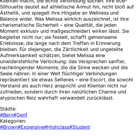
Klienten macht, die echte Verbindung suchen. Ihre 80B-
Silhouette deutet auf athletische Anmut hin, nicht bloß auf
Ästhetik, und spiegelt ihre Hingabe an Wellness und
Balance wider. Was Melissa wirklich auszeichnet, ist ihre
charismatische Sicherheit – eine Qualität, die jeden
Moment exklusiv und maßgeschneidert wirken lässt. Sie
begleitet nicht nur; sie fesselt, schafft gemeinsame
Erlebnisse, die lange nach dem Treffen in Erinnerung
bleiben. Für diejenigen, die Zärtlichkeit und ungeteilte
Aufmerksamkeit schätzen, bietet Melissa eine
unwiderstehliche Verlockung: das Versprechen sanfter,
nachklingender Momente, die die Sinne wecken und die
Seele nähren. In einer Welt flüchtiger Verbindungen
repräsentiert sie etwas Seltenes – eine Escort, die sowohl
Verstand als auch Herz anspricht und Klienten nicht nur
zufrieden, sondern durch ihren natürlichen Charme und
atypischen Reiz wahrhaft verwandelt zurücklässt.
Städte:
#Bern
#Genf
Kategorien:
#Brown
#Expensive
#Highclass
#Student