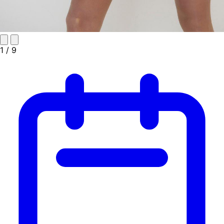
1
/ 9