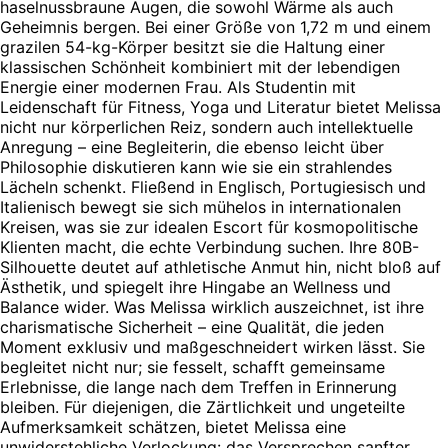
haselnussbraune Augen, die sowohl Wärme als auch
Geheimnis bergen. Bei einer Größe von 1,72 m und einem
grazilen 54-kg-Körper besitzt sie die Haltung einer
klassischen Schönheit kombiniert mit der lebendigen
Energie einer modernen Frau. Als Studentin mit
Leidenschaft für Fitness, Yoga und Literatur bietet Melissa
nicht nur körperlichen Reiz, sondern auch intellektuelle
Anregung – eine Begleiterin, die ebenso leicht über
Philosophie diskutieren kann wie sie ein strahlendes
Lächeln schenkt. Fließend in Englisch, Portugiesisch und
Italienisch bewegt sie sich mühelos in internationalen
Kreisen, was sie zur idealen Escort für kosmopolitische
Klienten macht, die echte Verbindung suchen. Ihre 80B-
Silhouette deutet auf athletische Anmut hin, nicht bloß auf
Ästhetik, und spiegelt ihre Hingabe an Wellness und
Balance wider. Was Melissa wirklich auszeichnet, ist ihre
charismatische Sicherheit – eine Qualität, die jeden
Moment exklusiv und maßgeschneidert wirken lässt. Sie
begleitet nicht nur; sie fesselt, schafft gemeinsame
Erlebnisse, die lange nach dem Treffen in Erinnerung
bleiben. Für diejenigen, die Zärtlichkeit und ungeteilte
Aufmerksamkeit schätzen, bietet Melissa eine
unwiderstehliche Verlockung: das Versprechen sanfter,