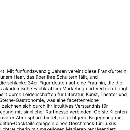
ert. Mit fünfundzwanzig Jahren vereint diese Frankfurterin
unem Haar, das über ihre Schultern fällt, und
die schlanke 34er Figur deuten auf eine Frau hin, die die
ls akademische Fachkraft im Marketing und Vertrieb bringt
ert durch Leidenschaften für Literatur, Kunst, Theater und
n-Sterne-Gastronomie, was eine facettenreiche
zeichnen sich durch ihr intuitives Verständnis für
nregung mit sinnlicher Raffinesse verbinden. Ob sie Klienten
rivater Atmosphäre bietet, sie geht jede Begegnung mit
olitan-Cocktails spiegeln einen Geschmack für Luxus
Nichtraucherin mit makellosen Manieren repräsentiert