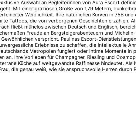
 exklusive Auswahl an Begleiterinnen von Aura Escort defini
sgeht. Mit einer graziösen Größe von 1,79 Metern, dunkelbra
rfeinerter Weiblichkeit. Ihre natürlichen Kurven in 75B und 
zarte Tattoos, die von verborgenen Geschichten erzählen. A
präch fließt mühelos zwischen Deutsch und Englisch, bereich
 gleichermaßen Freude an Bergsteigerabenteuern und Micheli
 Gewöhnlichen verspricht. Paulinas Escort-Dienstleistungen 
 unvergessliche Erlebnisse zu schaffen, die intellektuelle A
 Deutschlands Metropolen fungiert oder intime Momente in p
n an. Ihre Vorlieben für Champagner, Riesling und Cosmop
terrane Küche auf weltgewandte Raffinesse hindeutet. Als 
Frau, die genau weiß, wie sie anspruchsvolle Herren durch 