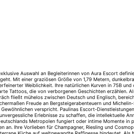
 exklusive Auswahl an Begleiterinnen von Aura Escort defini
sgeht. Mit einer graziösen Größe von 1,79 Metern, dunkelbra
rfeinerter Weiblichkeit. Ihre natürlichen Kurven in 75B und 
zarte Tattoos, die von verborgenen Geschichten erzählen. A
präch fließt mühelos zwischen Deutsch und Englisch, bereich
 gleichermaßen Freude an Bergsteigerabenteuern und Micheli
 Gewöhnlichen verspricht. Paulinas Escort-Dienstleistungen 
 unvergessliche Erlebnisse zu schaffen, die intellektuelle A
 Deutschlands Metropolen fungiert oder intime Momente in p
n an. Ihre Vorlieben für Champagner, Riesling und Cosmop
terrane Küche auf weltgewandte Raffinesse hindeutet. Als 