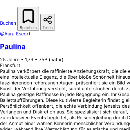
Buchen
Speichern
Teilen
@Aura Escort
Paulina
25 Jahre • 1,79 • 75B (natur)
Frankfurt
Paulina verkörpert die raffinierte Anziehungskraft, die die
eine intellektuelle Eleganz, die über bloße Schönheit hinau
faszinierenden rehbraunen Augen, präsentiert sie ein Bild ve
Kunst der Verführung versteht, subtil unterstrichen durch 
Paulina geistige Raffinesse in jede Begegnung ein. Ihr Ges
Ballettaufführungen. Diese kultivierte Begleiterin findet
Persönlichkeit offenbart, die echte Verbindung jenseits des
Verlangen und Diskretion aus. Sie spezialisiert sich darauf,
zu exklusiven Events begleitet, als Reisebegleitung durch
der Anmut einer wahren Kennerin menschlicher Verbindunge
wider, während ihre Wertschätzung für asiatische und medi