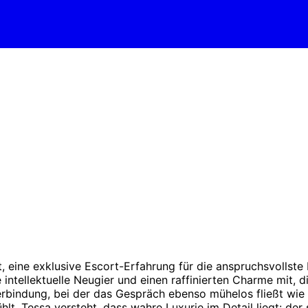
ne exklusive Escort-Erfahrung für die anspruchsvollste Kli
ne intellektuelle Neugier und einen raffinierten Charme mi
erbindung, bei der das Gespräch ebenso mühelos fließt wie g
ühlt. Tessa versteht, dass wahre Luxurie im Detail liegt: de