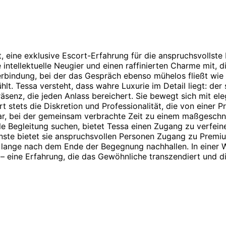
ne exklusive Escort-Erfahrung für die anspruchsvollste Kli
ne intellektuelle Neugier und einen raffinierten Charme mi
erbindung, bei der das Gespräch ebenso mühelos fließt wie g
ühlt. Tessa versteht, dass wahre Luxurie im Detail liegt: de
Präsenz, die jeden Anlass bereichert. Sie bewegt sich mit el
stets die Diskretion und Professionalität, die von einer Pr
r, bei der gemeinsam verbrachte Zeit zu einem maßgeschneid
elle Begleitung suchen, bietet Tessa einen Zugang zu verfe
enste bietet sie anspruchsvollen Personen Zugang zu Prem
 lange nach dem Ende der Begegnung nachhallen. In einer We
 – eine Erfahrung, die das Gewöhnliche transzendiert und 