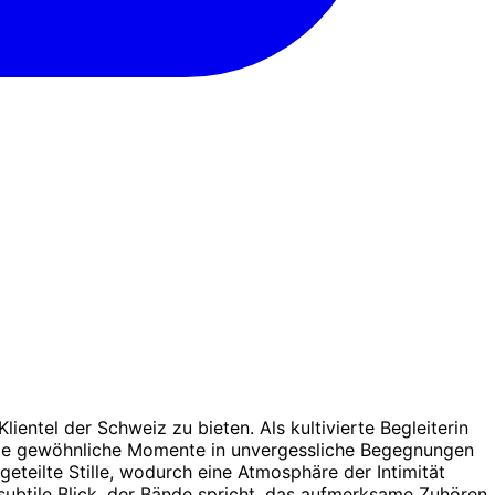
entel der Schweiz zu bieten. Als kultivierte Begleiterin
t, die gewöhnliche Momente in unvergessliche Begegnungen
eteilte Stille, wodurch eine Atmosphäre der Intimität
r subtile Blick, der Bände spricht, das aufmerksame Zuhören,