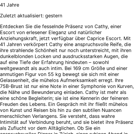
41 Jahre
Zuletzt aktualisiert: gestern
Entdecken Sie die fesselnde Präsenz von Cathy, einer
Escort von erlesener Eleganz und natürlicher
Anziehungskraft, jetzt verfügbar über Caprice Escort. Mit
41 Jahren verkörpert Cathy eine anspruchsvolle Reife, die
ihre strahlende Schönheit nur noch unterstreicht, mit ihren
dunkelblonden Locken und ausdrucksstarken Augen, die
auf eine Tiefe der Erfahrung hindeuten – sowohl
weltgewandt als auch intim. Bei 169 cm Größe und einer
anmutigen Figur von 55 kg bewegt sie sich mit einer
Gelassenheit, die mühelos Aufmerksamkeit erregt. Ihre
75B-Brust ist nur eine Note in einer Symphonie von Kurven,
die Nähe und Bewunderung einladen. Cathy ist mehr als
eine schöne Begleiterin; sie ist eine Kennerin der feineren
Freuden des Lebens. Ein Gespräch mit ihr fließt mühelos
von Kunst und Reisen bis hin zu den subtilen Nuancen
menschlichen Verlangens. Sie versteht, dass wahre
Intimität auf Verbindung beruht, und sie bietet ihre Präsenz
als Zuflucht vor dem Alltäglichen. Ob Sie ein
anspruchsvolles Dinner in Zürich, einen ruhigen Abend in