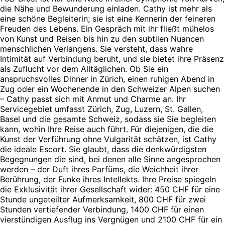
die Nähe und Bewunderung einladen. Cathy ist mehr als
eine schöne Begleiterin; sie ist eine Kennerin der feineren
Freuden des Lebens. Ein Gespräch mit ihr fließt mühelos
von Kunst und Reisen bis hin zu den subtilen Nuancen
menschlichen Verlangens. Sie versteht, dass wahre
Intimität auf Verbindung beruht, und sie bietet ihre Präsenz
als Zuflucht vor dem Alltäglichen. Ob Sie ein
anspruchsvolles Dinner in Zürich, einen ruhigen Abend in
Zug oder ein Wochenende in den Schweizer Alpen suchen
– Cathy passt sich mit Anmut und Charme an. Ihr
Servicegebiet umfasst Zürich, Zug, Luzern, St. Gallen,
Basel und die gesamte Schweiz, sodass sie Sie begleiten
kann, wohin Ihre Reise auch führt. Für diejenigen, die die
Kunst der Verführung ohne Vulgarität schätzen, ist Cathy
die ideale Escort. Sie glaubt, dass die denkwürdigsten
Begegnungen die sind, bei denen alle Sinne angesprochen
werden – der Duft ihres Parfüms, die Weichheit ihrer
Berührung, der Funke ihres Intellekts. Ihre Preise spiegeln
die Exklusivität ihrer Gesellschaft wider: 450 CHF für eine
Stunde ungeteilter Aufmerksamkeit, 800 CHF für zwei
Stunden vertiefender Verbindung, 1400 CHF für einen
vierstündigen Ausflug ins Vergnügen und 2100 CHF für ein