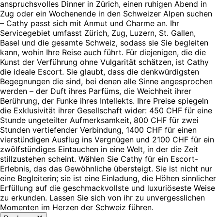
anspruchsvolles Dinner in Zürich, einen ruhigen Abend in
Zug oder ein Wochenende in den Schweizer Alpen suchen
– Cathy passt sich mit Anmut und Charme an. Ihr
Servicegebiet umfasst Zürich, Zug, Luzern, St. Gallen,
Basel und die gesamte Schweiz, sodass sie Sie begleiten
kann, wohin Ihre Reise auch führt. Für diejenigen, die die
Kunst der Verführung ohne Vulgarität schätzen, ist Cathy
die ideale Escort. Sie glaubt, dass die denkwürdigsten
Begegnungen die sind, bei denen alle Sinne angesprochen
werden – der Duft ihres Parfüms, die Weichheit ihrer
Berührung, der Funke ihres Intellekts. Ihre Preise spiegeln
die Exklusivität ihrer Gesellschaft wider: 450 CHF für eine
Stunde ungeteilter Aufmerksamkeit, 800 CHF für zwei
Stunden vertiefender Verbindung, 1400 CHF für einen
vierstündigen Ausflug ins Vergnügen und 2100 CHF für ein
zwölfstündiges Eintauchen in eine Welt, in der die Zeit
stillzustehen scheint. Wählen Sie Cathy für ein Escort-
Erlebnis, das das Gewöhnliche übersteigt. Sie ist nicht nur
eine Begleiterin; sie ist eine Einladung, die Höhen sinnlicher
Erfüllung auf die geschmackvollste und luxuriöseste Weise
zu erkunden. Lassen Sie sich von ihr zu unvergesslichen
Momenten im Herzen der Schweiz führen.