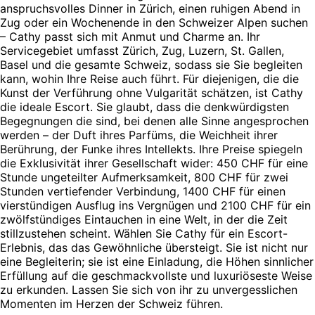
anspruchsvolles Dinner in Zürich, einen ruhigen Abend in
Zug oder ein Wochenende in den Schweizer Alpen suchen
– Cathy passt sich mit Anmut und Charme an. Ihr
Servicegebiet umfasst Zürich, Zug, Luzern, St. Gallen,
Basel und die gesamte Schweiz, sodass sie Sie begleiten
kann, wohin Ihre Reise auch führt. Für diejenigen, die die
Kunst der Verführung ohne Vulgarität schätzen, ist Cathy
die ideale Escort. Sie glaubt, dass die denkwürdigsten
Begegnungen die sind, bei denen alle Sinne angesprochen
werden – der Duft ihres Parfüms, die Weichheit ihrer
Berührung, der Funke ihres Intellekts. Ihre Preise spiegeln
die Exklusivität ihrer Gesellschaft wider: 450 CHF für eine
Stunde ungeteilter Aufmerksamkeit, 800 CHF für zwei
Stunden vertiefender Verbindung, 1400 CHF für einen
vierstündigen Ausflug ins Vergnügen und 2100 CHF für ein
zwölfstündiges Eintauchen in eine Welt, in der die Zeit
stillzustehen scheint. Wählen Sie Cathy für ein Escort-
Erlebnis, das das Gewöhnliche übersteigt. Sie ist nicht nur
eine Begleiterin; sie ist eine Einladung, die Höhen sinnlicher
Erfüllung auf die geschmackvollste und luxuriöseste Weise
zu erkunden. Lassen Sie sich von ihr zu unvergesslichen
Momenten im Herzen der Schweiz führen.