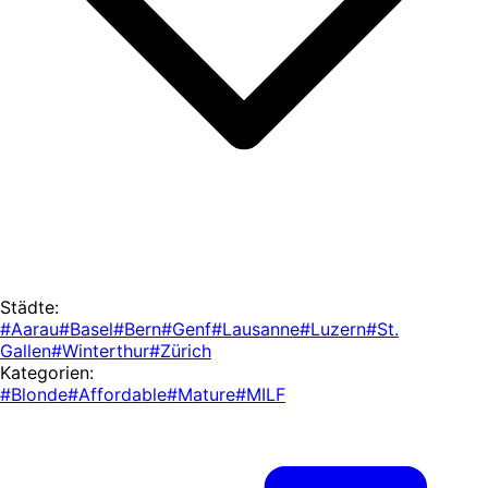
Städte:
#Aarau
#Basel
#Bern
#Genf
#Lausanne
#Luzern
#St.
Gallen
#Winterthur
#Zürich
Kategorien:
#Blonde
#Affordable
#Mature
#MILF