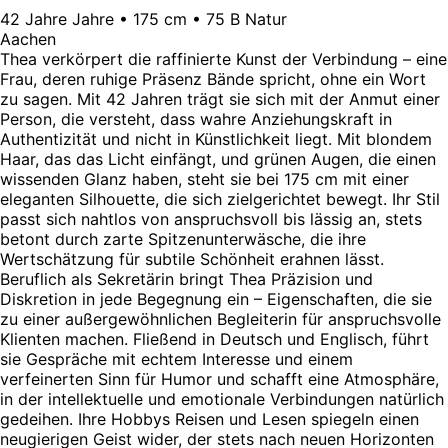
42 Jahre Jahre • 175 cm • 75 B Natur
Aachen
Thea verkörpert die raffinierte Kunst der Verbindung – eine
Frau, deren ruhige Präsenz Bände spricht, ohne ein Wort
zu sagen. Mit 42 Jahren trägt sie sich mit der Anmut einer
Person, die versteht, dass wahre Anziehungskraft in
Authentizität und nicht in Künstlichkeit liegt. Mit blondem
Haar, das das Licht einfängt, und grünen Augen, die einen
wissenden Glanz haben, steht sie bei 175 cm mit einer
eleganten Silhouette, die sich zielgerichtet bewegt. Ihr Stil
passt sich nahtlos von anspruchsvoll bis lässig an, stets
betont durch zarte Spitzenunterwäsche, die ihre
Wertschätzung für subtile Schönheit erahnen lässt.
Beruflich als Sekretärin bringt Thea Präzision und
Diskretion in jede Begegnung ein – Eigenschaften, die sie
zu einer außergewöhnlichen Begleiterin für anspruchsvolle
Klienten machen. Fließend in Deutsch und Englisch, führt
sie Gespräche mit echtem Interesse und einem
verfeinerten Sinn für Humor und schafft eine Atmosphäre,
in der intellektuelle und emotionale Verbindungen natürlich
gedeihen. Ihre Hobbys Reisen und Lesen spiegeln einen
neugierigen Geist wider, der stets nach neuen Horizonten