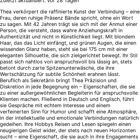
Zuletzt aktualisiert: vor 28 Tagen
Thea verkörpert die raffinierte Kunst der Verbindung – eine
Frau, deren ruhige Präsenz Bände spricht, ohne ein Wort
zu sagen. Mit 42 Jahren trägt sie sich mit der Anmut einer
Person, die versteht, dass wahre Anziehungskraft in
Authentizität und nicht in Künstlichkeit liegt. Mit blondem
Haar, das das Licht einfängt, und grünen Augen, die einen
wissenden Glanz haben, steht sie bei 175 cm mit einer
eleganten Silhouette, die sich zielgerichtet bewegt. Ihr Stil
passt sich nahtlos von anspruchsvoll bis lässig an, stets
betont durch zarte Spitzenunterwäsche, die ihre
Wertschätzung für subtile Schönheit erahnen lässt.
Beruflich als Sekretärin bringt Thea Präzision und
Diskretion in jede Begegnung ein – Eigenschaften, die sie
zu einer außergewöhnlichen Begleiterin für anspruchsvolle
Klienten machen. Fließend in Deutsch und Englisch, führt
sie Gespräche mit echtem Interesse und einem
verfeinerten Sinn für Humor und schafft eine Atmosphäre,
in der intellektuelle und emotionale Verbindungen natürlich
gedeihen. Ihre Hobbys Reisen und Lesen spiegeln einen
neugierigen Geist wider, der stets nach neuen Horizonten
sucht – eine Eigenschaft, die sie auch in ihre Engagements