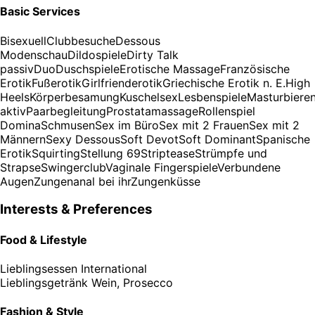
Basic Services
Bisexuell
Clubbesuche
Dessous
Modenschau
Dildospiele
Dirty Talk
passiv
Duo
Duschspiele
Erotische Massage
Französische
Erotik
Fußerotik
Girlfrienderotik
Griechische Erotik n. E.
High
Heels
Körperbesamung
Kuschelsex
Lesbenspiele
Masturbiere
aktiv
Paarbegleitung
Prostatamassage
Rollenspiel
Domina
Schmusen
Sex im Büro
Sex mit 2 Frauen
Sex mit 2
Männern
Sexy Dessous
Soft Devot
Soft Dominant
Spanische
Erotik
Squirting
Stellung 69
Striptease
Strümpfe und
Strapse
Swingerclub
Vaginale Fingerspiele
Verbundene
Augen
Zungenanal bei ihr
Zungenküsse
Interests & Preferences
Food & Lifestyle
Lieblingsessen
International
Lieblingsgetränk
Wein, Prosecco
Fashion & Style