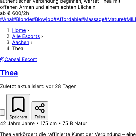
authentischer Verbindung beginnen, wartet Thea mit
offenen Armen und einem echten Lächeln.
ab € 600/2h
#Anal
#Blonde
#Blowjob
#Affordable
#Massage
#Mature
#MIL
Home
›
Alle Escorts
›
Aachen
›
Thea
@Capsai Escort
Thea
Zuletzt aktualisiert: vor 28 Tagen
Speichern
Teilen
42 Jahre Jahre • 175 cm • 75 B Natur
Thea verkörpert die raffinierte Kunst der Verbindung – eine