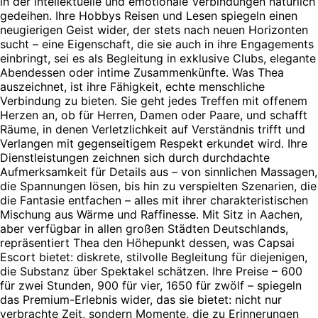
in der intellektuelle und emotionale Verbindungen natürlich
gedeihen. Ihre Hobbys Reisen und Lesen spiegeln einen
neugierigen Geist wider, der stets nach neuen Horizonten
sucht – eine Eigenschaft, die sie auch in ihre Engagements
einbringt, sei es als Begleitung in exklusive Clubs, elegante
Abendessen oder intime Zusammenkünfte. Was Thea
auszeichnet, ist ihre Fähigkeit, echte menschliche
Verbindung zu bieten. Sie geht jedes Treffen mit offenem
Herzen an, ob für Herren, Damen oder Paare, und schafft
Räume, in denen Verletzlichkeit auf Verständnis trifft und
Verlangen mit gegenseitigem Respekt erkundet wird. Ihre
Dienstleistungen zeichnen sich durch durchdachte
Aufmerksamkeit für Details aus – von sinnlichen Massagen,
die Spannungen lösen, bis hin zu verspielten Szenarien, die
die Fantasie entfachen – alles mit ihrer charakteristischen
Mischung aus Wärme und Raffinesse. Mit Sitz in Aachen,
aber verfügbar in allen großen Städten Deutschlands,
repräsentiert Thea den Höhepunkt dessen, was Capsai
Escort bietet: diskrete, stilvolle Begleitung für diejenigen,
die Substanz über Spektakel schätzen. Ihre Preise – 600
für zwei Stunden, 900 für vier, 1650 für zwölf – spiegeln
das Premium-Erlebnis wider, das sie bietet: nicht nur
verbrachte Zeit, sondern Momente, die zu Erinnerungen