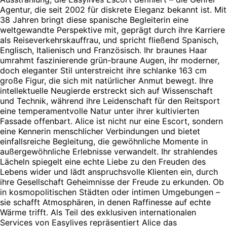
Agentur, die seit 2002 für diskrete Eleganz bekannt ist. Mit
38 Jahren bringt diese spanische Begleiterin eine
weltgewandte Perspektive mit, geprägt durch ihre Karriere
als Reiseverkehrskauffrau, und spricht fließend Spanisch,
Englisch, Italienisch und Französisch. Ihr braunes Haar
umrahmt faszinierende grün-braune Augen, ihr moderner,
doch eleganter Stil unterstreicht ihre schlanke 163 cm
große Figur, die sich mit natürlicher Anmut bewegt. Ihre
intellektuelle Neugierde erstreckt sich auf Wissenschaft
und Technik, während ihre Leidenschaft für den Reitsport
eine temperamentvolle Natur unter ihrer kultivierten
Fassade offenbart. Alice ist nicht nur eine Escort, sondern
eine Kennerin menschlicher Verbindungen und bietet
einfallsreiche Begleitung, die gewöhnliche Momente in
außergewöhnliche Erlebnisse verwandelt. Ihr strahlendes
Lächeln spiegelt eine echte Liebe zu den Freuden des
Lebens wider und lädt anspruchsvolle Klienten ein, durch
ihre Gesellschaft Geheimnisse der Freude zu erkunden. Ob
in kosmopolitischen Städten oder intimen Umgebungen –
sie schafft Atmosphären, in denen Raffinesse auf echte
Wärme trifft. Als Teil des exklusiven internationalen
Services von Easylives repräsentiert Alice das