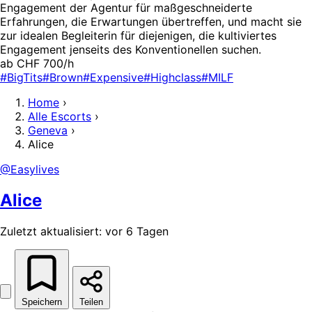
Engagement der Agentur für maßgeschneiderte
Erfahrungen, die Erwartungen übertreffen, und macht sie
zur idealen Begleiterin für diejenigen, die kultiviertes
Engagement jenseits des Konventionellen suchen.
ab CHF 700/h
#BigTits
#Brown
#Expensive
#Highclass
#MILF
Home
›
Alle Escorts
›
Geneva
›
Alice
@Easylives
Alice
Zuletzt aktualisiert: vor 6 Tagen
Speichern
Teilen