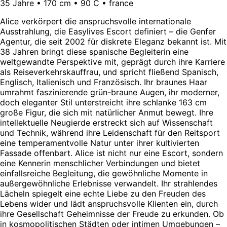
35 Jahre • 170 cm • 90 C • france
Alice verkörpert die anspruchsvolle internationale
Ausstrahlung, die Easylives Escort definiert – die Genfer
Agentur, die seit 2002 für diskrete Eleganz bekannt ist. Mit
38 Jahren bringt diese spanische Begleiterin eine
weltgewandte Perspektive mit, geprägt durch ihre Karriere
als Reiseverkehrskauffrau, und spricht fließend Spanisch,
Englisch, Italienisch und Französisch. Ihr braunes Haar
umrahmt faszinierende grün-braune Augen, ihr moderner,
doch eleganter Stil unterstreicht ihre schlanke 163 cm
große Figur, die sich mit natürlicher Anmut bewegt. Ihre
intellektuelle Neugierde erstreckt sich auf Wissenschaft
und Technik, während ihre Leidenschaft für den Reitsport
eine temperamentvolle Natur unter ihrer kultivierten
Fassade offenbart. Alice ist nicht nur eine Escort, sondern
eine Kennerin menschlicher Verbindungen und bietet
einfallsreiche Begleitung, die gewöhnliche Momente in
außergewöhnliche Erlebnisse verwandelt. Ihr strahlendes
Lächeln spiegelt eine echte Liebe zu den Freuden des
Lebens wider und lädt anspruchsvolle Klienten ein, durch
ihre Gesellschaft Geheimnisse der Freude zu erkunden. Ob
in kosmopolitischen Städten oder intimen Umgebungen –