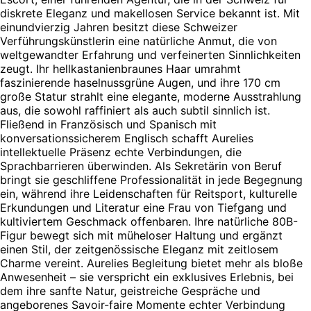
diskrete Eleganz und makellosen Service bekannt ist. Mit
einundvierzig Jahren besitzt diese Schweizer
Verführungskünstlerin eine natürliche Anmut, die von
weltgewandter Erfahrung und verfeinerten Sinnlichkeiten
zeugt. Ihr hellkastanienbraunes Haar umrahmt
faszinierende haselnussgrüne Augen, und ihre 170 cm
große Statur strahlt eine elegante, moderne Ausstrahlung
aus, die sowohl raffiniert als auch subtil sinnlich ist.
Fließend in Französisch und Spanisch mit
konversationssicherem Englisch schafft Aurelies
intellektuelle Präsenz echte Verbindungen, die
Sprachbarrieren überwinden. Als Sekretärin von Beruf
bringt sie geschliffene Professionalität in jede Begegnung
ein, während ihre Leidenschaften für Reitsport, kulturelle
Erkundungen und Literatur eine Frau von Tiefgang und
kultiviertem Geschmack offenbaren. Ihre natürliche 80B-
Figur bewegt sich mit müheloser Haltung und ergänzt
einen Stil, der zeitgenössische Eleganz mit zeitlosem
Charme vereint. Aurelies Begleitung bietet mehr als bloße
Anwesenheit – sie verspricht ein exklusives Erlebnis, bei
dem ihre sanfte Natur, geistreiche Gespräche und
angeborenes Savoir-faire Momente echter Verbindung