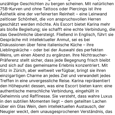
unzählige Geschichten zu bergen scheinen. Mit natürlichen
75B-Kurven und ohne Tattoos oder Piercings ist ihre
Ästhetik eine der verfeinerten Reinheit – eine Leinwand
zeitloser Schönheit, die von anspruchsvollen Herren
geschätzt werden möchte. Als Escort bietet Karina mehr
als bloße Begleitung; sie schafft eine echte Verbindung, die
das Gewöhnliche übersteigt. Fließend in Englisch, führt sie
Gespräche mit intellektueller Anmut, sei es bei
Diskussionen über feine italienische Küche – ihre
Lieblingsküche – oder bei der Auswahl des perfekten
Weins, um einen Abend zu ergänzen. Ihre Nichtraucher-
Präferenz stellt sicher, dass jede Begegnung frisch bleibt
und sich auf das gemeinsame Erlebnis konzentriert. Mit
Sitz in Zürich, aber weltweit verfügbar, bringt sie ihren
einzigartigen Charme an jedes Ziel und verwandelt jedes
Treffen in eine unvergessliche Reise. Karina repräsentiert
den Höhepunkt dessen, was eine Escort bieten kann: eine
authentische menschliche Verbindung, eingehüllt in
Geheimnis und Raffinesse. Sie versteht, dass wahre Luxus
in den subtilen Momenten liegt – dem geteilten Lachen
über ein Glas Wein, dem intellektuellen Austausch, der
Neugier weckt, dem unausgesprochenen Verständnis, das