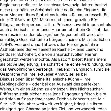
Begleitung definiert. Mit sechsundzwanzig Jahren besitzt
diese europäische Schönheit eine natürliche Eleganz, die
vom Moment ihres Eintretens in einen Raum an fesselt. Bei
einer Größe von 1,72 Metern und einem grazilen 50-
Kilogramm-Körperbau ist ihre Präsenz sowohl imposant als
auch ätherisch. Ihr braunes Haar umrahmt ein Gesicht, das
von faszinierenden blau-grünen Augen erhellt wird, die
unzählige Geschichten zu bergen scheinen. Mit natürlichen
75B-Kurven und ohne Tattoos oder Piercings ist ihre
Ästhetik eine der verfeinerten Reinheit – eine Leinwand
zeitloser Schönheit, die von anspruchsvollen Herren
geschätzt werden möchte. Als Escort bietet Karina mehr
als bloße Begleitung; sie schafft eine echte Verbindung, die
das Gewöhnliche übersteigt. Fließend in Englisch, führt sie
Gespräche mit intellektueller Anmut, sei es bei
Diskussionen über feine italienische Küche – ihre
Lieblingsküche – oder bei der Auswahl des perfekten
Weins, um einen Abend zu ergänzen. Ihre Nichtraucher-
Präferenz stellt sicher, dass jede Begegnung frisch bleibt
und sich auf das gemeinsame Erlebnis konzentriert. Mit
Sitz in Zürich, aber weltweit verfügbar, bringt sie ihren
einzigartigen Charme an jedes Ziel und verwandelt jedes