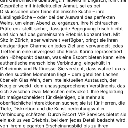
das Gewöhnliche übersteigt. Fließend in Englisch, führt sie
Gespräche mit intellektueller Anmut, sei es bei
Diskussionen über feine italienische Küche – ihre
Lieblingsküche – oder bei der Auswahl des perfekten
Weins, um einen Abend zu ergänzen. Ihre Nichtraucher-
Präferenz stellt sicher, dass jede Begegnung frisch bleibt
und sich auf das gemeinsame Erlebnis konzentriert. Mit
Sitz in Zürich, aber weltweit verfügbar, bringt sie ihren
einzigartigen Charme an jedes Ziel und verwandelt jedes
Treffen in eine unvergessliche Reise. Karina repräsentiert
den Höhepunkt dessen, was eine Escort bieten kann: eine
authentische menschliche Verbindung, eingehüllt in
Geheimnis und Raffinesse. Sie versteht, dass wahre Luxus
in den subtilen Momenten liegt – dem geteilten Lachen
über ein Glas Wein, dem intellektuellen Austausch, der
Neugier weckt, dem unausgesprochenen Verständnis, das
sich zwischen zwei Menschen entwickelt. Ihre Begleitung
ist maßgeschneidert für diejenigen, die mehr als
oberflächliche Interaktionen suchen; sie ist für Herren, die
Tiefe, Diskretion und die Kunst bedeutungsvoller
Verbindung schätzen. Durch Escort VIP Services bietet sie
ein exklusives Erlebnis, bei dem jedes Detail bedacht wird,
von ihrem eleganten Erscheinungsbild bis zu ihren