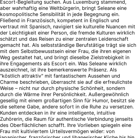
Escort-Begleitung suchen. Aus Luxemburg stammend,
aber wahrhaftig eine Weltbürgerin, bringt Seleane eine
kosmopolitische Sensibilität in jede Begegnung ein.
Fließend in Französisch, kompetent in Englisch und
vertraut mit Spanisch, navigiert sie kulturelle Nuancen mit
der Leichtigkeit einer Person, die fremde Kulturen wirklich
schätzt und das Reisen zu einer zentralen Leidenschaft
gemacht hat. Als selbstständige Berufstätige trägt sie sich
mit dem Selbstbewusstsein einer Frau, die ihren eigenen
Weg gestaltet hat, und bringt dieselbe Zielstrebigkeit in
ihre Engagements als Escort ein. Was Seleane wirklich
auszeichnet, ist ihre bemerkenswerte Präsenz. Als
"köstlich attraktiv" mit fantastischem Aussehen und
Charme beschrieben, überrascht sie auf die erfreulichste
Weise – nicht nur durch physische Schönheit, sondern
durch die Wärme ihrer Persönlichkeit. Außergewöhnlich
gesellig mit einem großartigen Sinn für Humor, besitzt sie
die seltene Gabe, andere sofort in die Ruhe zu versetzen.
Kunden entdecken in ihr eine intelligente, intuitive
Zuhörerin, die Raum für authentische Verbindung jenseits
des Oberflächlichen schafft. Ihre Vorlieben spiegeln eine
Frau mit kultiviertem Urteilsvermögen wider: von
japanischer, französischer und libanesischer Küche bis hin