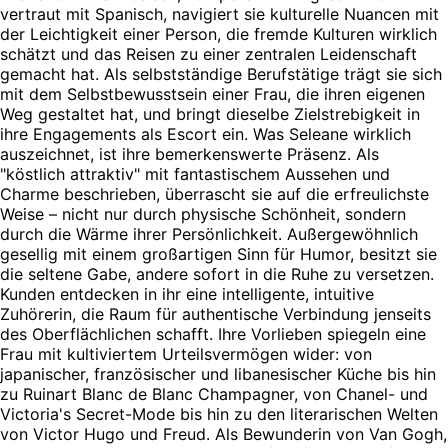
vertraut mit Spanisch, navigiert sie kulturelle Nuancen mit
der Leichtigkeit einer Person, die fremde Kulturen wirklich
schätzt und das Reisen zu einer zentralen Leidenschaft
gemacht hat. Als selbstständige Berufstätige trägt sie sich
mit dem Selbstbewusstsein einer Frau, die ihren eigenen
Weg gestaltet hat, und bringt dieselbe Zielstrebigkeit in
ihre Engagements als Escort ein. Was Seleane wirklich
auszeichnet, ist ihre bemerkenswerte Präsenz. Als
"köstlich attraktiv" mit fantastischem Aussehen und
Charme beschrieben, überrascht sie auf die erfreulichste
Weise – nicht nur durch physische Schönheit, sondern
durch die Wärme ihrer Persönlichkeit. Außergewöhnlich
gesellig mit einem großartigen Sinn für Humor, besitzt sie
die seltene Gabe, andere sofort in die Ruhe zu versetzen.
Kunden entdecken in ihr eine intelligente, intuitive
Zuhörerin, die Raum für authentische Verbindung jenseits
des Oberflächlichen schafft. Ihre Vorlieben spiegeln eine
Frau mit kultiviertem Urteilsvermögen wider: von
japanischer, französischer und libanesischer Küche bis hin
zu Ruinart Blanc de Blanc Champagner, von Chanel- und
Victoria's Secret-Mode bis hin zu den literarischen Welten
von Victor Hugo und Freud. Als Bewunderin von Van Gogh,