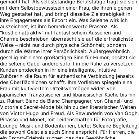
gemacht hat. Als selbstständige Berufstätige trägt sie sich
mit dem Selbstbewusstsein einer Frau, die ihren eigenen
Weg gestaltet hat, und bringt dieselbe Zielstrebigkeit in
ihre Engagements als Escort ein. Was Seleane wirklich
auszeichnet, ist ihre bemerkenswerte Präsenz. Als
"köstlich attraktiv" mit fantastischem Aussehen und
Charme beschrieben, überrascht sie auf die erfreulichste
Weise – nicht nur durch physische Schönheit, sondern
durch die Wärme ihrer Persönlichkeit. Außergewöhnlich
gesellig mit einem großartigen Sinn für Humor, besitzt sie
die seltene Gabe, andere sofort in die Ruhe zu versetzen.
Kunden entdecken in ihr eine intelligente, intuitive
Zuhörerin, die Raum für authentische Verbindung jenseits
des Oberflächlichen schafft. Ihre Vorlieben spiegeln eine
Frau mit kultiviertem Urteilsvermögen wider: von
japanischer, französischer und libanesischer Küche bis hin
zu Ruinart Blanc de Blanc Champagner, von Chanel- und
Victoria's Secret-Mode bis hin zu den literarischen Welten
von Victor Hugo und Freud. Als Bewunderin von Van Gogh,
Picasso und Monet, mit Leidenschaften für Fotografie,
Lounge-Musik und Bodenturnen, bietet Seleane Begleitung,
die sowohl Geist als auch Sinne anspricht. Für Herren, die
ein Escort-Erlebnis suchen, das das Gewöhnliche