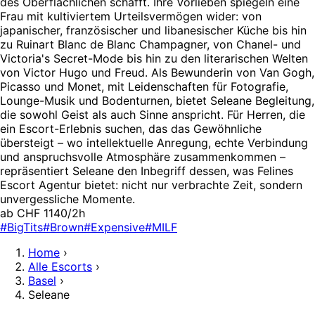
des Oberflächlichen schafft. Ihre Vorlieben spiegeln eine
Frau mit kultiviertem Urteilsvermögen wider: von
japanischer, französischer und libanesischer Küche bis hin
zu Ruinart Blanc de Blanc Champagner, von Chanel- und
Victoria's Secret-Mode bis hin zu den literarischen Welten
von Victor Hugo und Freud. Als Bewunderin von Van Gogh,
Picasso und Monet, mit Leidenschaften für Fotografie,
Lounge-Musik und Bodenturnen, bietet Seleane Begleitung,
die sowohl Geist als auch Sinne anspricht. Für Herren, die
ein Escort-Erlebnis suchen, das das Gewöhnliche
übersteigt – wo intellektuelle Anregung, echte Verbindung
und anspruchsvolle Atmosphäre zusammenkommen –
repräsentiert Seleane den Inbegriff dessen, was Felines
Escort Agentur bietet: nicht nur verbrachte Zeit, sondern
unvergessliche Momente.
ab CHF 1140/2h
#BigTits
#Brown
#Expensive
#MILF
Home
›
Alle Escorts
›
Basel
›
Seleane