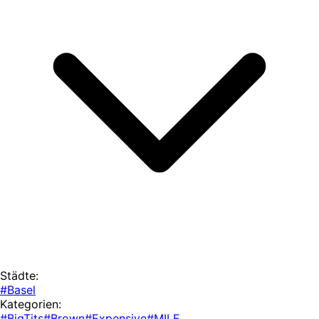
Städte:
#Basel
Kategorien:
#BigTits
#Brown
#Expensive
#MILF