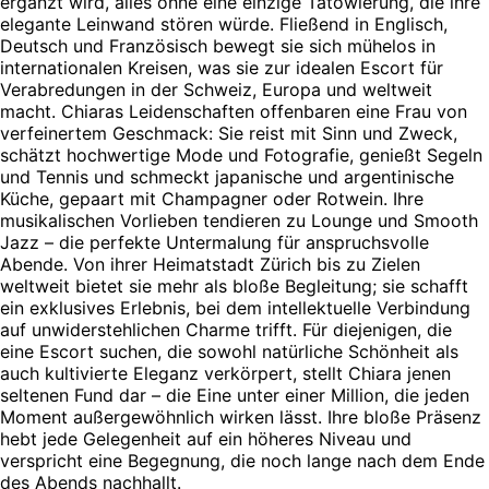
ergänzt wird, alles ohne eine einzige Tätowierung, die ihre
elegante Leinwand stören würde. Fließend in Englisch,
Deutsch und Französisch bewegt sie sich mühelos in
internationalen Kreisen, was sie zur idealen Escort für
Verabredungen in der Schweiz, Europa und weltweit
macht. Chiaras Leidenschaften offenbaren eine Frau von
verfeinertem Geschmack: Sie reist mit Sinn und Zweck,
schätzt hochwertige Mode und Fotografie, genießt Segeln
und Tennis und schmeckt japanische und argentinische
Küche, gepaart mit Champagner oder Rotwein. Ihre
musikalischen Vorlieben tendieren zu Lounge und Smooth
Jazz – die perfekte Untermalung für anspruchsvolle
Abende. Von ihrer Heimatstadt Zürich bis zu Zielen
weltweit bietet sie mehr als bloße Begleitung; sie schafft
ein exklusives Erlebnis, bei dem intellektuelle Verbindung
auf unwiderstehlichen Charme trifft. Für diejenigen, die
eine Escort suchen, die sowohl natürliche Schönheit als
auch kultivierte Eleganz verkörpert, stellt Chiara jenen
seltenen Fund dar – die Eine unter einer Million, die jeden
Moment außergewöhnlich wirken lässt. Ihre bloße Präsenz
hebt jede Gelegenheit auf ein höheres Niveau und
verspricht eine Begegnung, die noch lange nach dem Ende
des Abends nachhallt.