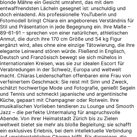
blonde Mähne ein Gesicht umrahmt, das mit dem
entwaffnendsten Lächeln gesegnet ist: unschuldig und
doch einladend. Als professionelle YouTuberin und
Fotomodell bringt Chiara ein angeborenes Verständnis für
Stil und Präsentation in jede Begegnung ein. Ihre Maße –
89-61-91 – sprechen von einer natürlichen, athletischen
Anmut, die durch ihre 170 cm Größe und 54 kg Figur
ergänzt wird, alles ohne eine einzige Tätowierung, die ihre
elegante Leinwand stören würde. Fließend in Englisch,
Deutsch und Französisch bewegt sie sich mühelos in
internationalen Kreisen, was sie zur idealen Escort für
Verabredungen in der Schweiz, Europa und weltweit
macht. Chiaras Leidenschaften offenbaren eine Frau von
verfeinertem Geschmack: Sie reist mit Sinn und Zweck,
schätzt hochwertige Mode und Fotografie, genießt Segeln
und Tennis und schmeckt japanische und argentinische
Küche, gepaart mit Champagner oder Rotwein. Ihre
musikalischen Vorlieben tendieren zu Lounge und Smooth
Jazz – die perfekte Untermalung für anspruchsvolle
Abende. Von ihrer Heimatstadt Zürich bis zu Zielen
weltweit bietet sie mehr als bloße Begleitung; sie schafft
ein exklusives Erlebnis, bei dem intellektuelle Verbindung
auf unwiderstehlichen Charme trifft. Für diejenigen, die