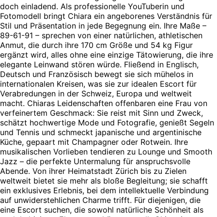
doch einladend. Als professionelle YouTuberin und
Fotomodell bringt Chiara ein angeborenes Verständnis für
Stil und Präsentation in jede Begegnung ein. Ihre Maße –
89-61-91 – sprechen von einer natürlichen, athletischen
Anmut, die durch ihre 170 cm Größe und 54 kg Figur
ergänzt wird, alles ohne eine einzige Tätowierung, die ihre
elegante Leinwand stören würde. Fließend in Englisch,
Deutsch und Französisch bewegt sie sich mühelos in
internationalen Kreisen, was sie zur idealen Escort für
Verabredungen in der Schweiz, Europa und weltweit
macht. Chiaras Leidenschaften offenbaren eine Frau von
verfeinertem Geschmack: Sie reist mit Sinn und Zweck,
schätzt hochwertige Mode und Fotografie, genießt Segeln
und Tennis und schmeckt japanische und argentinische
Küche, gepaart mit Champagner oder Rotwein. Ihre
musikalischen Vorlieben tendieren zu Lounge und Smooth
Jazz – die perfekte Untermalung für anspruchsvolle
Abende. Von ihrer Heimatstadt Zürich bis zu Zielen
weltweit bietet sie mehr als bloße Begleitung; sie schafft
ein exklusives Erlebnis, bei dem intellektuelle Verbindung
auf unwiderstehlichen Charme trifft. Für diejenigen, die
eine Escort suchen, die sowohl natürliche Schönheit als