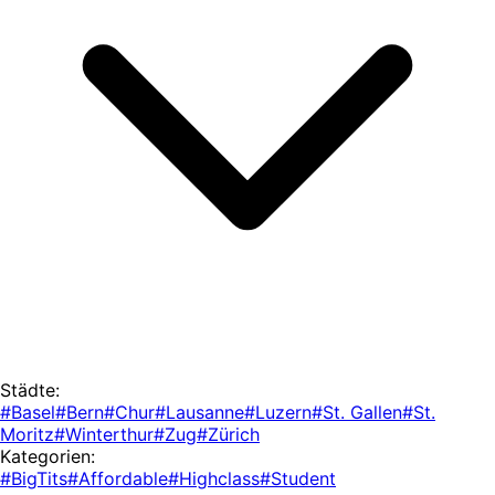
Städte:
#Basel
#Bern
#Chur
#Lausanne
#Luzern
#St. Gallen
#St.
Moritz
#Winterthur
#Zug
#Zürich
Kategorien:
#BigTits
#Affordable
#Highclass
#Student