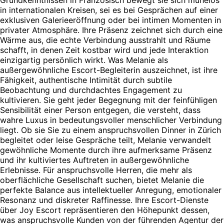
Grundkenntnissen in Französisch bewegt sie sich mühelos
in internationalen Kreisen, sei es bei Gesprächen auf einer
exklusiven Galerieeröffnung oder bei intimen Momenten in
privater Atmosphäre. Ihre Präsenz zeichnet sich durch eine
Wärme aus, die echte Verbindung ausstrahlt und Räume
schafft, in denen Zeit kostbar wird und jede Interaktion
einzigartig persönlich wirkt. Was Melanie als
außergewöhnliche Escort-Begleiterin auszeichnet, ist ihre
Fähigkeit, authentische Intimität durch subtile
Beobachtung und durchdachtes Engagement zu
kultivieren. Sie geht jeder Begegnung mit der feinfühligen
Sensibilität einer Person entgegen, die versteht, dass
wahre Luxus in bedeutungsvoller menschlicher Verbindung
liegt. Ob sie Sie zu einem anspruchsvollen Dinner in Zürich
begleitet oder leise Gespräche teilt, Melanie verwandelt
gewöhnliche Momente durch ihre aufmerksame Präsenz
und ihr kultiviertes Auftreten in außergewöhnliche
Erlebnisse. Für anspruchsvolle Herren, die mehr als
oberflächliche Gesellschaft suchen, bietet Melanie die
perfekte Balance aus intellektueller Anregung, emotionaler
Resonanz und diskreter Raffinesse. Ihre Escort-Dienste
über Joy Escort repräsentieren den Höhepunkt dessen,
was anspruchsvolle Kunden von der führenden Agentur der