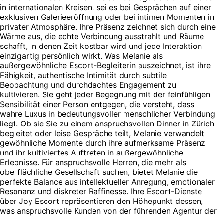
in internationalen Kreisen, sei es bei Gesprächen auf einer
exklusiven Galerieeröffnung oder bei intimen Momenten in
privater Atmosphäre. Ihre Präsenz zeichnet sich durch eine
Wärme aus, die echte Verbindung ausstrahlt und Räume
schafft, in denen Zeit kostbar wird und jede Interaktion
einzigartig persönlich wirkt. Was Melanie als
außergewöhnliche Escort-Begleiterin auszeichnet, ist ihre
Fähigkeit, authentische Intimität durch subtile
Beobachtung und durchdachtes Engagement zu
kultivieren. Sie geht jeder Begegnung mit der feinfühligen
Sensibilität einer Person entgegen, die versteht, dass
wahre Luxus in bedeutungsvoller menschlicher Verbindung
liegt. Ob sie Sie zu einem anspruchsvollen Dinner in Zürich
begleitet oder leise Gespräche teilt, Melanie verwandelt
gewöhnliche Momente durch ihre aufmerksame Präsenz
und ihr kultiviertes Auftreten in außergewöhnliche
Erlebnisse. Für anspruchsvolle Herren, die mehr als
oberflächliche Gesellschaft suchen, bietet Melanie die
perfekte Balance aus intellektueller Anregung, emotionaler
Resonanz und diskreter Raffinesse. Ihre Escort-Dienste
über Joy Escort repräsentieren den Höhepunkt dessen,
was anspruchsvolle Kunden von der führenden Agentur der