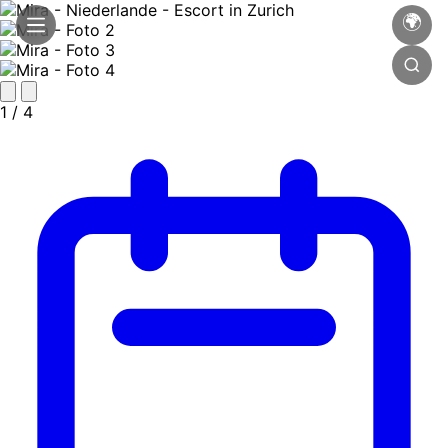
🌍
1
/ 4