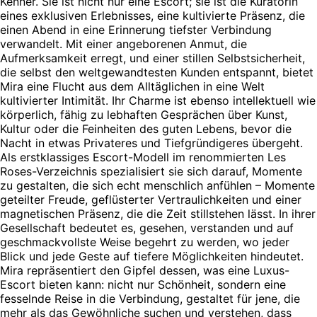
Kenner. Sie ist nicht nur eine Escort; sie ist die Kuratorin
eines exklusiven Erlebnisses, eine kultivierte Präsenz, die
einen Abend in eine Erinnerung tiefster Verbindung
verwandelt. Mit einer angeborenen Anmut, die
Aufmerksamkeit erregt, und einer stillen Selbstsicherheit,
die selbst den weltgewandtesten Kunden entspannt, bietet
Mira eine Flucht aus dem Alltäglichen in eine Welt
kultivierter Intimität. Ihr Charme ist ebenso intellektuell wie
körperlich, fähig zu lebhaften Gesprächen über Kunst,
Kultur oder die Feinheiten des guten Lebens, bevor die
Nacht in etwas Privateres und Tiefgründigeres übergeht.
Als erstklassiges Escort-Modell im renommierten Les
Roses-Verzeichnis spezialisiert sie sich darauf, Momente
zu gestalten, die sich echt menschlich anfühlen – Momente
geteilter Freude, geflüsterter Vertraulichkeiten und einer
magnetischen Präsenz, die die Zeit stillstehen lässt. In ihrer
Gesellschaft bedeutet es, gesehen, verstanden und auf
geschmackvollste Weise begehrt zu werden, wo jeder
Blick und jede Geste auf tiefere Möglichkeiten hindeutet.
Mira repräsentiert den Gipfel dessen, was eine Luxus-
Escort bieten kann: nicht nur Schönheit, sondern eine
fesselnde Reise in die Verbindung, gestaltet für jene, die
mehr als das Gewöhnliche suchen und verstehen, dass