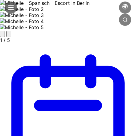
🌍
1
/ 5