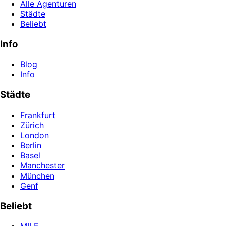
Alle Agenturen
Städte
Beliebt
Info
Blog
Info
Städte
Frankfurt
Zürich
London
Berlin
Basel
Manchester
München
Genf
Beliebt