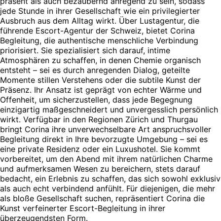
präsent als auch bezaubernd anregend zu sein, sodass
jede Stunde in ihrer Gesellschaft wie ein privilegierter
Ausbruch aus dem Alltag wirkt. Über Lustagentur, die
führende Escort-Agentur der Schweiz, bietet Corina
Begleitung, die authentische menschliche Verbindung
priorisiert. Sie spezialisiert sich darauf, intime
Atmosphären zu schaffen, in denen Chemie organisch
entsteht – sei es durch anregenden Dialog, geteilte
Momente stillen Verstehens oder die subtile Kunst der
Präsenz. Ihr Ansatz ist geprägt von echter Wärme und
Offenheit, um sicherzustellen, dass jede Begegnung
einzigartig maßgeschneidert und unvergesslich persönlich
wirkt. Verfügbar in den Regionen Zürich und Thurgau
bringt Corina ihre unverwechselbare Art anspruchsvoller
Begleitung direkt in Ihre bevorzugte Umgebung – sei es
eine private Residenz oder ein Luxushotel. Sie kommt
vorbereitet, um den Abend mit ihrem natürlichen Charme
und aufmerksamen Wesen zu bereichern, stets darauf
bedacht, ein Erlebnis zu schaffen, das sich sowohl exklusiv
als auch echt verbindend anfühlt. Für diejenigen, die mehr
als bloße Gesellschaft suchen, repräsentiert Corina die
Kunst verfeinerter Escort-Begleitung in ihrer
überzeugendsten Form.