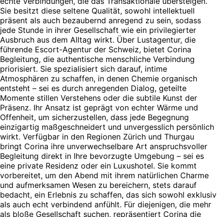
echte Verbindungen, die das Transaktionale übersteigen.
Sie besitzt diese seltene Qualität, sowohl intellektuell
präsent als auch bezaubernd anregend zu sein, sodass
jede Stunde in ihrer Gesellschaft wie ein privilegierter
Ausbruch aus dem Alltag wirkt. Über Lustagentur, die
führende Escort-Agentur der Schweiz, bietet Corina
Begleitung, die authentische menschliche Verbindung
priorisiert. Sie spezialisiert sich darauf, intime
Atmosphären zu schaffen, in denen Chemie organisch
entsteht – sei es durch anregenden Dialog, geteilte
Momente stillen Verstehens oder die subtile Kunst der
Präsenz. Ihr Ansatz ist geprägt von echter Wärme und
Offenheit, um sicherzustellen, dass jede Begegnung
einzigartig maßgeschneidert und unvergesslich persönlich
wirkt. Verfügbar in den Regionen Zürich und Thurgau
bringt Corina ihre unverwechselbare Art anspruchsvoller
Begleitung direkt in Ihre bevorzugte Umgebung – sei es
eine private Residenz oder ein Luxushotel. Sie kommt
vorbereitet, um den Abend mit ihrem natürlichen Charme
und aufmerksamen Wesen zu bereichern, stets darauf
bedacht, ein Erlebnis zu schaffen, das sich sowohl exklusiv
als auch echt verbindend anfühlt. Für diejenigen, die mehr
als bloße Gesellschaft suchen, repräsentiert Corina die