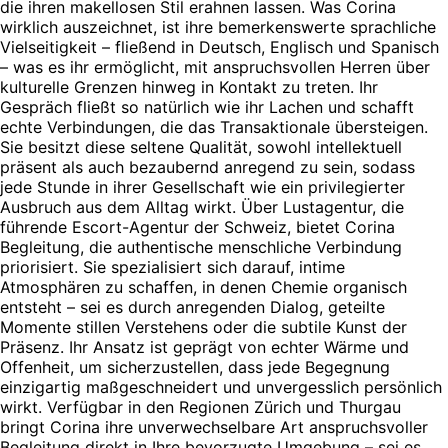
die ihren makellosen Stil erahnen lassen. Was Corina
wirklich auszeichnet, ist ihre bemerkenswerte sprachliche
Vielseitigkeit – fließend in Deutsch, Englisch und Spanisch
– was es ihr ermöglicht, mit anspruchsvollen Herren über
kulturelle Grenzen hinweg in Kontakt zu treten. Ihr
Gespräch fließt so natürlich wie ihr Lachen und schafft
echte Verbindungen, die das Transaktionale übersteigen.
Sie besitzt diese seltene Qualität, sowohl intellektuell
präsent als auch bezaubernd anregend zu sein, sodass
jede Stunde in ihrer Gesellschaft wie ein privilegierter
Ausbruch aus dem Alltag wirkt. Über Lustagentur, die
führende Escort-Agentur der Schweiz, bietet Corina
Begleitung, die authentische menschliche Verbindung
priorisiert. Sie spezialisiert sich darauf, intime
Atmosphären zu schaffen, in denen Chemie organisch
entsteht – sei es durch anregenden Dialog, geteilte
Momente stillen Verstehens oder die subtile Kunst der
Präsenz. Ihr Ansatz ist geprägt von echter Wärme und
Offenheit, um sicherzustellen, dass jede Begegnung
einzigartig maßgeschneidert und unvergesslich persönlich
wirkt. Verfügbar in den Regionen Zürich und Thurgau
bringt Corina ihre unverwechselbare Art anspruchsvoller
Begleitung direkt in Ihre bevorzugte Umgebung – sei es