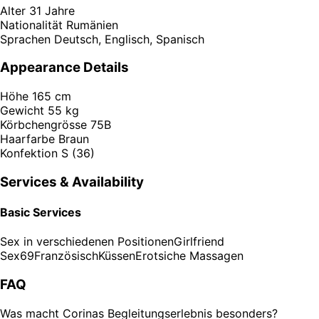
Alter
31 Jahre
Nationalität
Rumänien
Sprachen
Deutsch, Englisch, Spanisch
Appearance Details
Höhe
165 cm
Gewicht
55 kg
Körbchengrösse
75B
Haarfarbe
Braun
Konfektion
S (36)
Services & Availability
Basic Services
Sex in verschiedenen Positionen
Girlfriend
Sex
69
Französisch
Küssen
Erotsiche Massagen
FAQ
Was macht Corinas Begleitungserlebnis besonders?