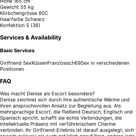
Höhe
165 cm
Gewicht
55 kg
Körbchengrösse
80C
Haarfarbe
Schwarz
Konfektion
S (36)
Services & Availability
Basic Services
Girlfriend Sex
Küssen
Französisch
69
Sex in verschiedenen
Positionen
FAQ
Was macht Denise als Escort besonders?
Denise zeichnet sich durch ihre authentische Wärme und
ihren anspruchsvollen Ansatz zur Begleitung aus. Als
mehrsprachige Escort, die fließend Deutsch, Englisch und
Spanisch spricht, schafft sie echte Verbindungen, die
intellektuelle Präsenz mit verführerischem Charme
verbinden. Ihr Girlfriend-Erlebnis ist darauf ausgelegt, sich
sowohl exklusiv als auch natürlich anzufühlen, sodass jede