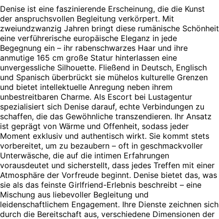
Denise ist eine faszinierende Erscheinung, die die Kunst
der anspruchsvollen Begleitung verkörpert. Mit
zweiundzwanzig Jahren bringt diese rumänische Schönheit
eine verführerische europäische Eleganz in jede
Begegnung ein – ihr rabenschwarzes Haar und ihre
anmutige 165 cm große Statur hinterlassen eine
unvergessliche Silhouette. Fließend in Deutsch, Englisch
und Spanisch überbrückt sie mühelos kulturelle Grenzen
und bietet intellektuelle Anregung neben ihrem
unbestreitbaren Charme. Als Escort bei Lustagentur
spezialisiert sich Denise darauf, echte Verbindungen zu
schaffen, die das Gewöhnliche transzendieren. Ihr Ansatz
ist geprägt von Wärme und Offenheit, sodass jeder
Moment exklusiv und authentisch wirkt. Sie kommt stets
vorbereitet, um zu bezaubern – oft in geschmackvoller
Unterwäsche, die auf die intimen Erfahrungen
vorausdeutet und sicherstellt, dass jedes Treffen mit einer
Atmosphäre der Vorfreude beginnt. Denise bietet das, was
sie als das feinste Girlfriend-Erlebnis beschreibt – eine
Mischung aus liebevoller Begleitung und
leidenschaftlichem Engagement. Ihre Dienste zeichnen sich
durch die Bereitschaft aus, verschiedene Dimensionen der