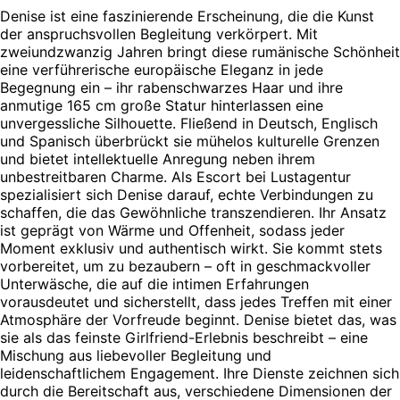
Denise ist eine faszinierende Erscheinung, die die Kunst
der anspruchsvollen Begleitung verkörpert. Mit
zweiundzwanzig Jahren bringt diese rumänische Schönheit
eine verführerische europäische Eleganz in jede
Begegnung ein – ihr rabenschwarzes Haar und ihre
anmutige 165 cm große Statur hinterlassen eine
unvergessliche Silhouette. Fließend in Deutsch, Englisch
und Spanisch überbrückt sie mühelos kulturelle Grenzen
und bietet intellektuelle Anregung neben ihrem
unbestreitbaren Charme. Als Escort bei Lustagentur
spezialisiert sich Denise darauf, echte Verbindungen zu
schaffen, die das Gewöhnliche transzendieren. Ihr Ansatz
ist geprägt von Wärme und Offenheit, sodass jeder
Moment exklusiv und authentisch wirkt. Sie kommt stets
vorbereitet, um zu bezaubern – oft in geschmackvoller
Unterwäsche, die auf die intimen Erfahrungen
vorausdeutet und sicherstellt, dass jedes Treffen mit einer
Atmosphäre der Vorfreude beginnt. Denise bietet das, was
sie als das feinste Girlfriend-Erlebnis beschreibt – eine
Mischung aus liebevoller Begleitung und
leidenschaftlichem Engagement. Ihre Dienste zeichnen sich
durch die Bereitschaft aus, verschiedene Dimensionen der