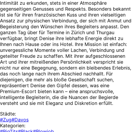
Intimität zu erkunden, stets in einer Atmosphäre
gegenseitigen Genusses und Respekts. Besonders bekannt
ist sie für ihren französischen Kuss und ihren vielseitigen
Ansatz zur physischen Verbindung, der sich mit Anmut und
Begeisterung den Wünschen ihres Begleiters anpasst. Den
ganzen Tag über für Termine in Zürich und Thurgau
verfügbar, bringt Denise ihre lebhafte Energie direkt zu
Ihnen nach Hause oder ins Hotel. Ihre Mission ist einfach:
unvergessliche Momente voller Lachen, Verbindung und
geteilter Freude zu schaffen. Mit ihrer aufgeschlossenen
Art und ihrer mitreißenden Persönlichkeit verspricht sie
nicht nur eine Begegnung, sondern ein bleibendes Erlebnis,
das noch lange nach ihrem Abschied nachhallt. Für
diejenigen, die mehr als bloße Gesellschaft suchen,
repräsentiert Denise den Gipfel dessen, was eine
Premium-Escort bieten kann – eine anspruchsvolle,
intelligente Begleiterin, die die Nuancen der Begierde
versteht und sie mit Eleganz und Diskretion erfüllt.
Städte:
#Zug
#Davos
Kategorien:
#BigTits
#Black
#Blowjob