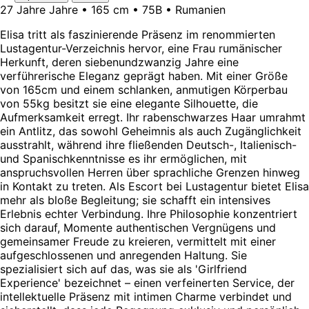
27 Jahre Jahre • 165 cm • 75B • Rumanien
Elisa tritt als faszinierende Präsenz im renommierten
Lustagentur-Verzeichnis hervor, eine Frau rumänischer
Herkunft, deren siebenundzwanzig Jahre eine
verführerische Eleganz geprägt haben. Mit einer Größe
von 165cm und einem schlanken, anmutigen Körperbau
von 55kg besitzt sie eine elegante Silhouette, die
Aufmerksamkeit erregt. Ihr rabenschwarzes Haar umrahmt
ein Antlitz, das sowohl Geheimnis als auch Zugänglichkeit
ausstrahlt, während ihre fließenden Deutsch-, Italienisch-
und Spanischkenntnisse es ihr ermöglichen, mit
anspruchsvollen Herren über sprachliche Grenzen hinweg
in Kontakt zu treten. Als Escort bei Lustagentur bietet Elisa
mehr als bloße Begleitung; sie schafft ein intensives
Erlebnis echter Verbindung. Ihre Philosophie konzentriert
sich darauf, Momente authentischen Vergnügens und
gemeinsamer Freude zu kreieren, vermittelt mit einer
aufgeschlossenen und anregenden Haltung. Sie
spezialisiert sich auf das, was sie als 'Girlfriend
Experience' bezeichnet – einen verfeinerten Service, der
intellektuelle Präsenz mit intimen Charme verbindet und