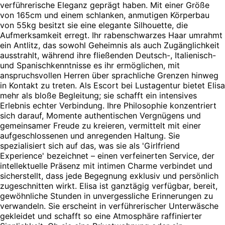
verführerische Eleganz geprägt haben. Mit einer Größe
von 165cm und einem schlanken, anmutigen Körperbau
von 55kg besitzt sie eine elegante Silhouette, die
Aufmerksamkeit erregt. Ihr rabenschwarzes Haar umrahmt
ein Antlitz, das sowohl Geheimnis als auch Zugänglichkeit
ausstrahlt, während ihre fließenden Deutsch-, Italienisch-
und Spanischkenntnisse es ihr ermöglichen, mit
anspruchsvollen Herren über sprachliche Grenzen hinweg
in Kontakt zu treten. Als Escort bei Lustagentur bietet Elisa
mehr als bloße Begleitung; sie schafft ein intensives
Erlebnis echter Verbindung. Ihre Philosophie konzentriert
sich darauf, Momente authentischen Vergnügens und
gemeinsamer Freude zu kreieren, vermittelt mit einer
aufgeschlossenen und anregenden Haltung. Sie
spezialisiert sich auf das, was sie als 'Girlfriend
Experience' bezeichnet – einen verfeinerten Service, der
intellektuelle Präsenz mit intimen Charme verbindet und
sicherstellt, dass jede Begegnung exklusiv und persönlich
zugeschnitten wirkt. Elisa ist ganztägig verfügbar, bereit,
gewöhnliche Stunden in unvergessliche Erinnerungen zu
verwandeln. Sie erscheint in verführerischer Unterwäsche
gekleidet und schafft so eine Atmosphäre raffinierter