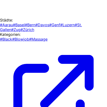
Städte:
#Aarau
#Basel
#Bern
#Davos
#Genf
#Luzern
#St.
Gallen
#Zug
#Zürich
Kategorien:
#Black
#Blowjob
#Massage