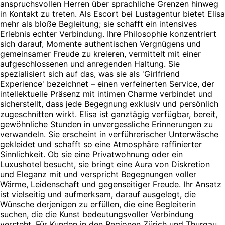
anspruchsvollen Herren über sprachliche Grenzen hinweg
in Kontakt zu treten. Als Escort bei Lustagentur bietet Elisa
mehr als bloße Begleitung; sie schafft ein intensives
Erlebnis echter Verbindung. Ihre Philosophie konzentriert
sich darauf, Momente authentischen Vergnügens und
gemeinsamer Freude zu kreieren, vermittelt mit einer
aufgeschlossenen und anregenden Haltung. Sie
spezialisiert sich auf das, was sie als 'Girlfriend
Experience' bezeichnet – einen verfeinerten Service, der
intellektuelle Präsenz mit intimen Charme verbindet und
sicherstellt, dass jede Begegnung exklusiv und persönlich
zugeschnitten wirkt. Elisa ist ganztägig verfügbar, bereit,
gewöhnliche Stunden in unvergessliche Erinnerungen zu
verwandeln. Sie erscheint in verführerischer Unterwäsche
gekleidet und schafft so eine Atmosphäre raffinierter
Sinnlichkeit. Ob sie eine Privatwohnung oder ein
Luxushotel besucht, sie bringt eine Aura von Diskretion
und Eleganz mit und verspricht Begegnungen voller
Wärme, Leidenschaft und gegenseitiger Freude. Ihr Ansatz
ist vielseitig und aufmerksam, darauf ausgelegt, die
Wünsche derjenigen zu erfüllen, die eine Begleiterin
suchen, die die Kunst bedeutungsvoller Verbindung
versteht. Für Kunden in den Regionen Zürich und Thurgau