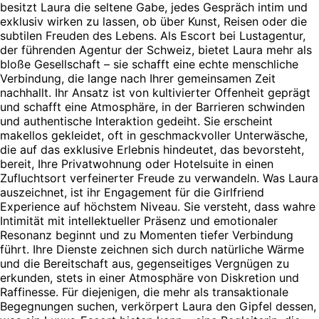
besitzt Laura die seltene Gabe, jedes Gespräch intim und
exklusiv wirken zu lassen, ob über Kunst, Reisen oder die
subtilen Freuden des Lebens. Als Escort bei Lustagentur,
der führenden Agentur der Schweiz, bietet Laura mehr als
bloße Gesellschaft – sie schafft eine echte menschliche
Verbindung, die lange nach Ihrer gemeinsamen Zeit
nachhallt. Ihr Ansatz ist von kultivierter Offenheit geprägt
und schafft eine Atmosphäre, in der Barrieren schwinden
und authentische Interaktion gedeiht. Sie erscheint
makellos gekleidet, oft in geschmackvoller Unterwäsche,
die auf das exklusive Erlebnis hindeutet, das bevorsteht,
bereit, Ihre Privatwohnung oder Hotelsuite in einen
Zufluchtsort verfeinerter Freude zu verwandeln. Was Laura
auszeichnet, ist ihr Engagement für die Girlfriend
Experience auf höchstem Niveau. Sie versteht, dass wahre
Intimität mit intellektueller Präsenz und emotionaler
Resonanz beginnt und zu Momenten tiefer Verbindung
führt. Ihre Dienste zeichnen sich durch natürliche Wärme
und die Bereitschaft aus, gegenseitiges Vergnügen zu
erkunden, stets in einer Atmosphäre von Diskretion und
Raffinesse. Für diejenigen, die mehr als transaktionale
Begegnungen suchen, verkörpert Laura den Gipfel dessen,