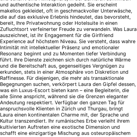
und authentische Interaktion gedeiht. Sie erscheint
makellos gekleidet, oft in geschmackvoller Unterwäsche,
die auf das exklusive Erlebnis hindeutet, das bevorsteht,
bereit, Ihre Privatwohnung oder Hotelsuite in einen
Zufluchtsort verfeinerter Freude zu verwandeln. Was Laura
auszeichnet, ist ihr Engagement für die Girlfriend
Experience auf höchstem Niveau. Sie versteht, dass wahre
Intimität mit intellektueller Präsenz und emotionaler
Resonanz beginnt und zu Momenten tiefer Verbindung
führt. Ihre Dienste zeichnen sich durch natürliche Wärme
und die Bereitschaft aus, gegenseitiges Vergnügen zu
erkunden, stets in einer Atmosphäre von Diskretion und
Raffinesse. Für diejenigen, die mehr als transaktionale
Begegnungen suchen, verkörpert Laura den Gipfel dessen,
was ein Luxus-Escort bieten kann – eine Begleiterin, die
alle Sinne anspricht, während sie die Grenzen eleganter
Andeutung respektiert. Verfügbar den ganzen Tag für
anspruchsvolle Klienten in Zürich und Thurgau, bringt
Laura einen kontinentalen Charme mit, der Sprache und
Kultur transzendiert. Ihr rumänisches Erbe verleiht ihrem
kultivierten Auftreten eine exotische Dimension und
schafft eine einzigartige Mischung aus osteuropäischem