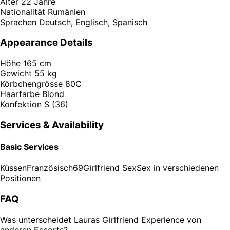
Alter
22 Jahre
Nationalität
Rumänien
Sprachen
Deutsch, Englisch, Spanisch
Appearance Details
Höhe
165 cm
Gewicht
55 kg
Körbchengrösse
80C
Haarfarbe
Blond
Konfektion
S (36)
Services & Availability
Basic Services
Küssen
Französisch
69
Girlfriend Sex
Sex in verschiedenen
Positionen
FAQ
Was unterscheidet Lauras Girlfriend Experience von
anderen Escorts?