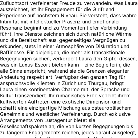
Zufluchtsort verfeinerter Freude zu verwandeln. Was Laura
auszeichnet, ist ihr Engagement für die Girlfriend
Experience auf höchstem Niveau. Sie versteht, dass wahre
Intimität mit intellektueller Präsenz und emotionaler
Resonanz beginnt und zu Momenten tiefer Verbindung
führt. Ihre Dienste zeichnen sich durch natürliche Wärme
und die Bereitschaft aus, gegenseitiges Vergnügen zu
erkunden, stets in einer Atmosphäre von Diskretion und
Raffinesse. Für diejenigen, die mehr als transaktionale
Begegnungen suchen, verkörpert Laura den Gipfel dessen,
was ein Luxus-Escort bieten kann – eine Begleiterin, die
alle Sinne anspricht, während sie die Grenzen eleganter
Andeutung respektiert. Verfügbar den ganzen Tag für
anspruchsvolle Klienten in Zürich und Thurgau, bringt
Laura einen kontinentalen Charme mit, der Sprache und
Kultur transzendiert. Ihr rumänisches Erbe verleiht ihrem
kultivierten Auftreten eine exotische Dimension und
schafft eine einzigartige Mischung aus osteuropäischem
Geheimnis und westlicher Verfeinerung. Durch exklusive
Arrangements von Lustagentur bietet sie
Gesellschaftspakete an, die von kurzen Begegnungen bis
zu längeren Engagements reichen, jedes darauf ausgelegt,