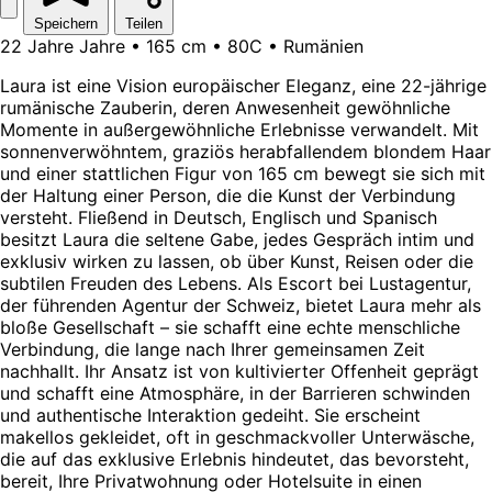
Speichern
Teilen
22 Jahre Jahre • 165 cm • 80C • Rumänien
Laura ist eine Vision europäischer Eleganz, eine 22-jährige
rumänische Zauberin, deren Anwesenheit gewöhnliche
Momente in außergewöhnliche Erlebnisse verwandelt. Mit
sonnenverwöhntem, graziös herabfallendem blondem Haar
und einer stattlichen Figur von 165 cm bewegt sie sich mit
der Haltung einer Person, die die Kunst der Verbindung
versteht. Fließend in Deutsch, Englisch und Spanisch
besitzt Laura die seltene Gabe, jedes Gespräch intim und
exklusiv wirken zu lassen, ob über Kunst, Reisen oder die
subtilen Freuden des Lebens. Als Escort bei Lustagentur,
der führenden Agentur der Schweiz, bietet Laura mehr als
bloße Gesellschaft – sie schafft eine echte menschliche
Verbindung, die lange nach Ihrer gemeinsamen Zeit
nachhallt. Ihr Ansatz ist von kultivierter Offenheit geprägt
und schafft eine Atmosphäre, in der Barrieren schwinden
und authentische Interaktion gedeiht. Sie erscheint
makellos gekleidet, oft in geschmackvoller Unterwäsche,
die auf das exklusive Erlebnis hindeutet, das bevorsteht,
bereit, Ihre Privatwohnung oder Hotelsuite in einen