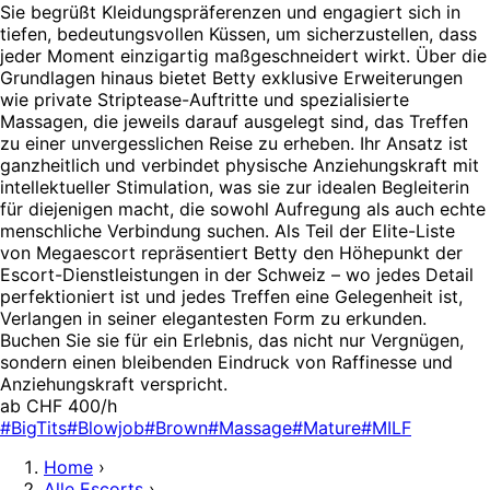
Sie begrüßt Kleidungspräferenzen und engagiert sich in
tiefen, bedeutungsvollen Küssen, um sicherzustellen, dass
jeder Moment einzigartig maßgeschneidert wirkt. Über die
Grundlagen hinaus bietet Betty exklusive Erweiterungen
wie private Striptease-Auftritte und spezialisierte
Massagen, die jeweils darauf ausgelegt sind, das Treffen
zu einer unvergesslichen Reise zu erheben. Ihr Ansatz ist
ganzheitlich und verbindet physische Anziehungskraft mit
intellektueller Stimulation, was sie zur idealen Begleiterin
für diejenigen macht, die sowohl Aufregung als auch echte
menschliche Verbindung suchen. Als Teil der Elite-Liste
von Megaescort repräsentiert Betty den Höhepunkt der
Escort-Dienstleistungen in der Schweiz – wo jedes Detail
perfektioniert ist und jedes Treffen eine Gelegenheit ist,
Verlangen in seiner elegantesten Form zu erkunden.
Buchen Sie sie für ein Erlebnis, das nicht nur Vergnügen,
sondern einen bleibenden Eindruck von Raffinesse und
Anziehungskraft verspricht.
ab CHF 400/h
#BigTits
#Blowjob
#Brown
#Massage
#Mature
#MILF
Home
›
Alle Escorts
›