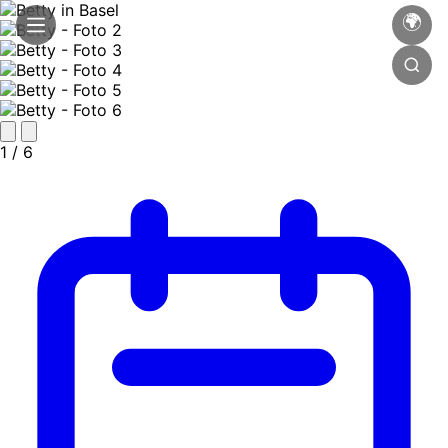
🌍
1
/ 6