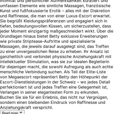
Intimität und persönlicher Aufmerksamkeit kuratiert und
umfassen Elemente wie sinnliche Massagen, französische
Kunst und fußfokussierte Erotik – alles mit der Diskretion
und Raffinesse, die man von einer Luxus-Escort erwartet.
Sie begrüßt Kleidungspräferenzen und engagiert sich in
tiefen, bedeutungsvollen Küssen, um sicherzustellen, dass
jeder Moment einzigartig maßgeschneidert wirkt. Über die
Grundlagen hinaus bietet Betty exklusive Erweiterungen
wie private Striptease-Auftritte und spezialisierte
Massagen, die jeweils darauf ausgelegt sind, das Treffen
zu einer unvergesslichen Reise zu erheben. Ihr Ansatz ist
ganzheitlich und verbindet physische Anziehungskraft mit
intellektueller Stimulation, was sie zur idealen Begleiterin
für diejenigen macht, die sowohl Aufregung als auch echte
menschliche Verbindung suchen. Als Teil der Elite-Liste
von Megaescort repräsentiert Betty den Höhepunkt der
Escort-Dienstleistungen in der Schweiz – wo jedes Detail
perfektioniert ist und jedes Treffen eine Gelegenheit ist,
Verlangen in seiner elegantesten Form zu erkunden.
Buchen Sie sie für ein Erlebnis, das nicht nur Vergnügen,
sondern einen bleibenden Eindruck von Raffinesse und
Anziehungskraft verspricht.
Read more