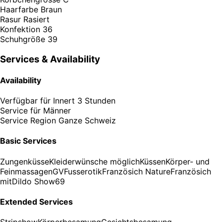
Haarfarbe
Braun
Rasur
Rasiert
Konfektion
36
Schuhgröße
39
Services & Availability
Availability
Verfügbar für
Innert 3 Stunden
Service für
Männer
Service Region
Ganze Schweiz
Basic Services
Zungenküsse
Kleiderwünsche möglich
Küssen
Körper- und
Feinmassagen
GV
Fusserotik
Französich Nature
Französich
mit
Dildo Show
69
Extended Services