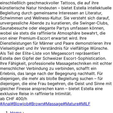
einschließlich geschmackvoller Tattoos, die auf ihre
künstlerische Natur hindeuten – bietet Estella intellektuelle
Begleitung durch gemeinsame Interessen an Literatur,
Schwimmen und Wellness-Kultur. Sie versteht sich darauf,
unvergessliche Abende zu kuratieren, die Swinger-Clubs,
Saunabesuche oder elegante Partys umfassen können,
wobei sie stets die raffinierte Atmosphäre bewahrt, die
von einer Premium-Escort erwartet wird. Ihre
Dienstleistungen für Männer und Paare demonstrieren ihre
Vielseitigkeit und ihr Verständnis für vielfältige Wünsche.
Als Teil der Elite-Liste von Megaescort repräsentiert
Estella den Gipfel der Schweizer Escort-Sophistication.
Ihre Fähigkeit, professionelle Massagetechniken mit echter
menschlicher Verbindung zu verbinden, schafft ein
Erlebnis, das lange nach der Begegnung nachhallt. Für
diejenigen, die mehr als bloße Begleitung suchen – für
diejenigen, die eine Frau begehren, die Geist und Sinne mit
gleicher Finesse ansprechen kann – bietet Estella eine
exklusive Reise in raffinierte Intimität.
ab CHF 400/h
#Anal
#Blowjob
#Brown
#Massage
#Mature
#MILF
Home
›