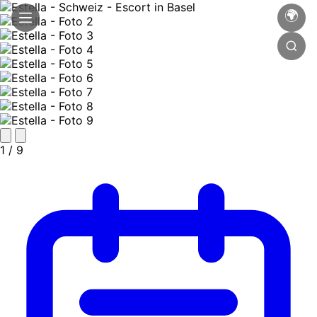
🌍
1
/ 9