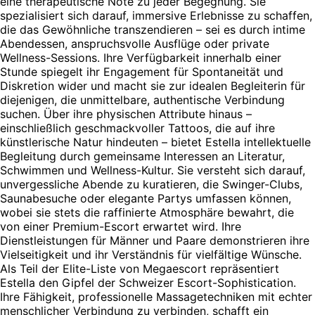
eine therapeutische Note zu jeder Begegnung. Sie
spezialisiert sich darauf, immersive Erlebnisse zu schaffen,
die das Gewöhnliche transzendieren – sei es durch intime
Abendessen, anspruchsvolle Ausflüge oder private
Wellness-Sessions. Ihre Verfügbarkeit innerhalb einer
Stunde spiegelt ihr Engagement für Spontaneität und
Diskretion wider und macht sie zur idealen Begleiterin für
diejenigen, die unmittelbare, authentische Verbindung
suchen. Über ihre physischen Attribute hinaus –
einschließlich geschmackvoller Tattoos, die auf ihre
künstlerische Natur hindeuten – bietet Estella intellektuelle
Begleitung durch gemeinsame Interessen an Literatur,
Schwimmen und Wellness-Kultur. Sie versteht sich darauf,
unvergessliche Abende zu kuratieren, die Swinger-Clubs,
Saunabesuche oder elegante Partys umfassen können,
wobei sie stets die raffinierte Atmosphäre bewahrt, die
von einer Premium-Escort erwartet wird. Ihre
Dienstleistungen für Männer und Paare demonstrieren ihre
Vielseitigkeit und ihr Verständnis für vielfältige Wünsche.
Als Teil der Elite-Liste von Megaescort repräsentiert
Estella den Gipfel der Schweizer Escort-Sophistication.
Ihre Fähigkeit, professionelle Massagetechniken mit echter
menschlicher Verbindung zu verbinden, schafft ein