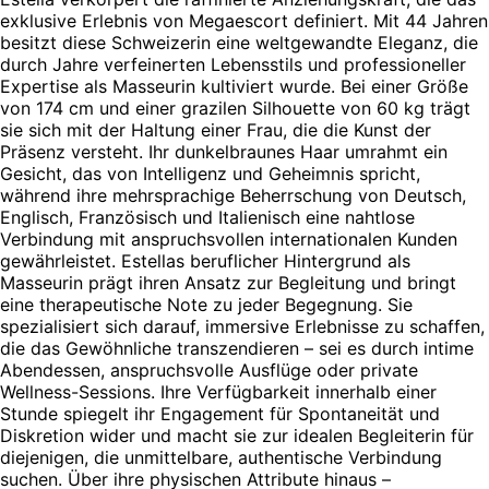
exklusive Erlebnis von Megaescort definiert. Mit 44 Jahren
besitzt diese Schweizerin eine weltgewandte Eleganz, die
durch Jahre verfeinerten Lebensstils und professioneller
Expertise als Masseurin kultiviert wurde. Bei einer Größe
von 174 cm und einer grazilen Silhouette von 60 kg trägt
sie sich mit der Haltung einer Frau, die die Kunst der
Präsenz versteht. Ihr dunkelbraunes Haar umrahmt ein
Gesicht, das von Intelligenz und Geheimnis spricht,
während ihre mehrsprachige Beherrschung von Deutsch,
Englisch, Französisch und Italienisch eine nahtlose
Verbindung mit anspruchsvollen internationalen Kunden
gewährleistet. Estellas beruflicher Hintergrund als
Masseurin prägt ihren Ansatz zur Begleitung und bringt
eine therapeutische Note zu jeder Begegnung. Sie
spezialisiert sich darauf, immersive Erlebnisse zu schaffen,
die das Gewöhnliche transzendieren – sei es durch intime
Abendessen, anspruchsvolle Ausflüge oder private
Wellness-Sessions. Ihre Verfügbarkeit innerhalb einer
Stunde spiegelt ihr Engagement für Spontaneität und
Diskretion wider und macht sie zur idealen Begleiterin für
diejenigen, die unmittelbare, authentische Verbindung
suchen. Über ihre physischen Attribute hinaus –