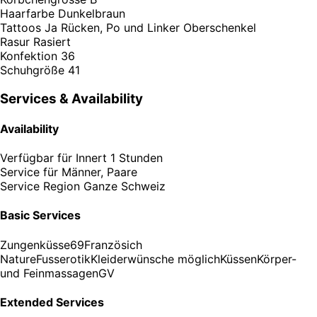
Haarfarbe
Dunkelbraun
Tattoos
Ja Rücken, Po und Linker Oberschenkel
Rasur
Rasiert
Konfektion
36
Schuhgröße
41
Services & Availability
Availability
Verfügbar für
Innert 1 Stunden
Service für
Männer, Paare
Service Region
Ganze Schweiz
Basic Services
Zungenküsse
69
Französich
Nature
Fusserotik
Kleiderwünsche möglich
Küssen
Körper-
und Feinmassagen
GV
Extended Services