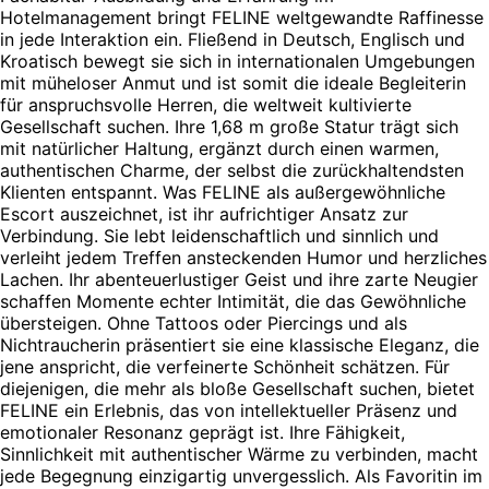
Hotelmanagement bringt FELINE weltgewandte Raffinesse
in jede Interaktion ein. Fließend in Deutsch, Englisch und
Kroatisch bewegt sie sich in internationalen Umgebungen
mit müheloser Anmut und ist somit die ideale Begleiterin
für anspruchsvolle Herren, die weltweit kultivierte
Gesellschaft suchen. Ihre 1,68 m große Statur trägt sich
mit natürlicher Haltung, ergänzt durch einen warmen,
authentischen Charme, der selbst die zurückhaltendsten
Klienten entspannt. Was FELINE als außergewöhnliche
Escort auszeichnet, ist ihr aufrichtiger Ansatz zur
Verbindung. Sie lebt leidenschaftlich und sinnlich und
verleiht jedem Treffen ansteckenden Humor und herzliches
Lachen. Ihr abenteuerlustiger Geist und ihre zarte Neugier
schaffen Momente echter Intimität, die das Gewöhnliche
übersteigen. Ohne Tattoos oder Piercings und als
Nichtraucherin präsentiert sie eine klassische Eleganz, die
jene anspricht, die verfeinerte Schönheit schätzen. Für
diejenigen, die mehr als bloße Gesellschaft suchen, bietet
FELINE ein Erlebnis, das von intellektueller Präsenz und
emotionaler Resonanz geprägt ist. Ihre Fähigkeit,
Sinnlichkeit mit authentischer Wärme zu verbinden, macht
jede Begegnung einzigartig unvergesslich. Als Favoritin im