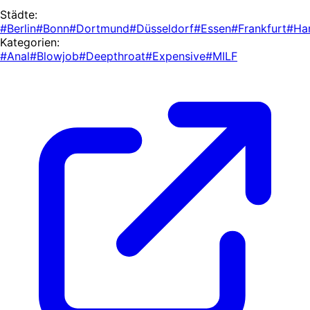
Städte:
#Berlin
#Bonn
#Dortmund
#Düsseldorf
#Essen
#Frankfurt
#Ha
Kategorien:
#Anal
#Blowjob
#Deepthroat
#Expensive
#MILF