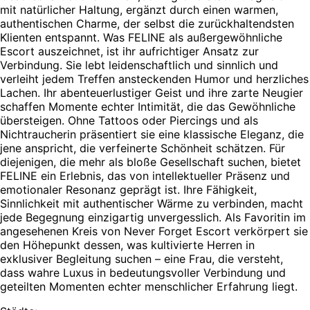
mit natürlicher Haltung, ergänzt durch einen warmen,
authentischen Charme, der selbst die zurückhaltendsten
Klienten entspannt. Was FELINE als außergewöhnliche
Escort auszeichnet, ist ihr aufrichtiger Ansatz zur
Verbindung. Sie lebt leidenschaftlich und sinnlich und
verleiht jedem Treffen ansteckenden Humor und herzliches
Lachen. Ihr abenteuerlustiger Geist und ihre zarte Neugier
schaffen Momente echter Intimität, die das Gewöhnliche
übersteigen. Ohne Tattoos oder Piercings und als
Nichtraucherin präsentiert sie eine klassische Eleganz, die
jene anspricht, die verfeinerte Schönheit schätzen. Für
diejenigen, die mehr als bloße Gesellschaft suchen, bietet
FELINE ein Erlebnis, das von intellektueller Präsenz und
emotionaler Resonanz geprägt ist. Ihre Fähigkeit,
Sinnlichkeit mit authentischer Wärme zu verbinden, macht
jede Begegnung einzigartig unvergesslich. Als Favoritin im
angesehenen Kreis von Never Forget Escort verkörpert sie
den Höhepunkt dessen, was kultivierte Herren in
exklusiver Begleitung suchen – eine Frau, die versteht,
dass wahre Luxus in bedeutungsvoller Verbindung und
geteilten Momenten echter menschlicher Erfahrung liegt.