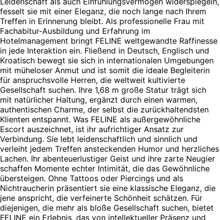
Leidenschaft als auch Einfühlungsvermögen widerspiegeln,
fesselt sie mit einer Eleganz, die noch lange nach Ihrem
Treffen in Erinnerung bleibt. Als professionelle Frau mit
Fachabitur-Ausbildung und Erfahrung im
Hotelmanagement bringt FELINE weltgewandte Raffinesse
in jede Interaktion ein. Fließend in Deutsch, Englisch und
Kroatisch bewegt sie sich in internationalen Umgebungen
mit müheloser Anmut und ist somit die ideale Begleiterin
für anspruchsvolle Herren, die weltweit kultivierte
Gesellschaft suchen. Ihre 1,68 m große Statur trägt sich
mit natürlicher Haltung, ergänzt durch einen warmen,
authentischen Charme, der selbst die zurückhaltendsten
Klienten entspannt. Was FELINE als außergewöhnliche
Escort auszeichnet, ist ihr aufrichtiger Ansatz zur
Verbindung. Sie lebt leidenschaftlich und sinnlich und
verleiht jedem Treffen ansteckenden Humor und herzliches
Lachen. Ihr abenteuerlustiger Geist und ihre zarte Neugier
schaffen Momente echter Intimität, die das Gewöhnliche
übersteigen. Ohne Tattoos oder Piercings und als
Nichtraucherin präsentiert sie eine klassische Eleganz, die
jene anspricht, die verfeinerte Schönheit schätzen. Für
diejenigen, die mehr als bloße Gesellschaft suchen, bietet
FELINE ein Erlebnis, das von intellektueller Präsenz und