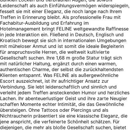
Leidenschaft als auch Einfühlungsvermögen widerspiegeln,
fesselt sie mit einer Eleganz, die noch lange nach Ihrem
Treffen in Erinnerung bleibt. Als professionelle Frau mit
Fachabitur-Ausbildung und Erfahrung im
Hotelmanagement bringt FELINE weltgewandte Raffinesse
in jede Interaktion ein. Fließend in Deutsch, Englisch und
Kroatisch bewegt sie sich in internationalen Umgebungen
mit müheloser Anmut und ist somit die ideale Begleiterin
für anspruchsvolle Herren, die weltweit kultivierte
Gesellschaft suchen. Ihre 1,68 m große Statur trägt sich
mit natürlicher Haltung, ergänzt durch einen warmen,
authentischen Charme, der selbst die zurückhaltendsten
Klienten entspannt. Was FELINE als außergewöhnliche
Escort auszeichnet, ist ihr aufrichtiger Ansatz zur
Verbindung. Sie lebt leidenschaftlich und sinnlich und
verleiht jedem Treffen ansteckenden Humor und herzliches
Lachen. Ihr abenteuerlustiger Geist und ihre zarte Neugier
schaffen Momente echter Intimität, die das Gewöhnliche
übersteigen. Ohne Tattoos oder Piercings und als
Nichtraucherin präsentiert sie eine klassische Eleganz, die
jene anspricht, die verfeinerte Schönheit schätzen. Für
diejenigen, die mehr als bloße Gesellschaft suchen, bietet