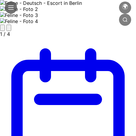
🌍
1
/ 4