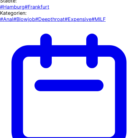
Städte:
#Hamburg
#Frankfurt
Kategorien:
#Anal
#Blowjob
#Deepthroat
#Expensive
#MILF