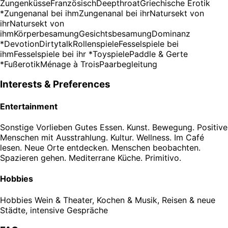
Zungenküsse
Französisch
Deepthroat
Griechische Erotik
*
Zungenanal bei ihm
Zungenanal bei ihr
Natursekt von
ihr
Natursekt von
ihm
Körperbesamung
Gesichtsbesamung
Dominanz
*
Devotion
Dirtytalk
Rollenspiele
Fesselspiele bei
ihm
Fesselspiele bei ihr *
Toyspiele
Paddle & Gerte
*
Fußerotik
Ménage à Trois
Paarbegleitung
Interests & Preferences
Entertainment
Sonstige Vorlieben
Gutes Essen. Kunst. Bewegung. Positive
Menschen mit Ausstrahlung. Kultur. Wellness. Im Café
lesen. Neue Orte entdecken. Menschen beobachten.
Spazieren gehen. Mediterrane Küche. Primitivo.
Hobbies
Hobbies
Wein & Theater, Kochen & Musik, Reisen & neue
Städte, intensive Gespräche