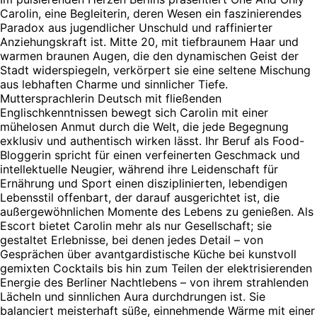
Carolin, eine Begleiterin, deren Wesen ein faszinierendes
Paradox aus jugendlicher Unschuld und raffinierter
Anziehungskraft ist. Mitte 20, mit tiefbraunem Haar und
warmen braunen Augen, die den dynamischen Geist der
Stadt widerspiegeln, verkörpert sie eine seltene Mischung
aus lebhaften Charme und sinnlicher Tiefe.
Muttersprachlerin Deutsch mit fließenden
Englischkenntnissen bewegt sich Carolin mit einer
mühelosen Anmut durch die Welt, die jede Begegnung
exklusiv und authentisch wirken lässt. Ihr Beruf als Food-
Bloggerin spricht für einen verfeinerten Geschmack und
intellektuelle Neugier, während ihre Leidenschaft für
Ernährung und Sport einen disziplinierten, lebendigen
Lebensstil offenbart, der darauf ausgerichtet ist, die
außergewöhnlichen Momente des Lebens zu genießen. Als
Escort bietet Carolin mehr als nur Gesellschaft; sie
gestaltet Erlebnisse, bei denen jedes Detail – von
Gesprächen über avantgardistische Küche bei kunstvoll
gemixten Cocktails bis hin zum Teilen der elektrisierenden
Energie des Berliner Nachtlebens – von ihrem strahlenden
Lächeln und sinnlichen Aura durchdrungen ist. Sie
balanciert meisterhaft süße, einnehmende Wärme mit einer