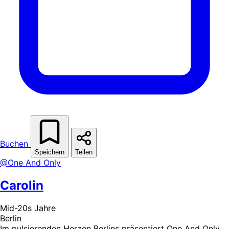
Buchen
Speichern
Teilen
@One And Only
Carolin
Mid-20s Jahre
Berlin
Im pulsierenden Herzen Berlins präsentiert One And Only