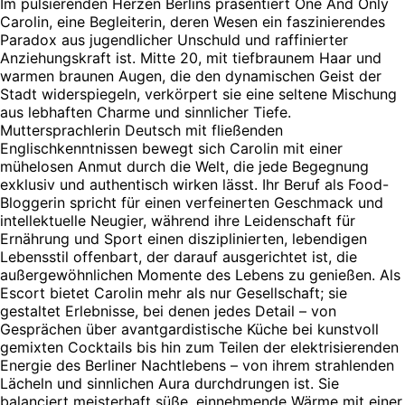
Im pulsierenden Herzen Berlins präsentiert One And Only
Carolin, eine Begleiterin, deren Wesen ein faszinierendes
Paradox aus jugendlicher Unschuld und raffinierter
Anziehungskraft ist. Mitte 20, mit tiefbraunem Haar und
warmen braunen Augen, die den dynamischen Geist der
Stadt widerspiegeln, verkörpert sie eine seltene Mischung
aus lebhaften Charme und sinnlicher Tiefe.
Muttersprachlerin Deutsch mit fließenden
Englischkenntnissen bewegt sich Carolin mit einer
mühelosen Anmut durch die Welt, die jede Begegnung
exklusiv und authentisch wirken lässt. Ihr Beruf als Food-
Bloggerin spricht für einen verfeinerten Geschmack und
intellektuelle Neugier, während ihre Leidenschaft für
Ernährung und Sport einen disziplinierten, lebendigen
Lebensstil offenbart, der darauf ausgerichtet ist, die
außergewöhnlichen Momente des Lebens zu genießen. Als
Escort bietet Carolin mehr als nur Gesellschaft; sie
gestaltet Erlebnisse, bei denen jedes Detail – von
Gesprächen über avantgardistische Küche bei kunstvoll
gemixten Cocktails bis hin zum Teilen der elektrisierenden
Energie des Berliner Nachtlebens – von ihrem strahlenden
Lächeln und sinnlichen Aura durchdrungen ist. Sie
balanciert meisterhaft süße, einnehmende Wärme mit einer