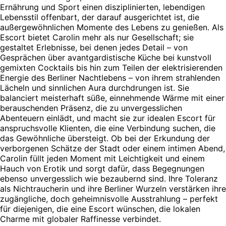
Ernährung und Sport einen disziplinierten, lebendigen
Lebensstil offenbart, der darauf ausgerichtet ist, die
außergewöhnlichen Momente des Lebens zu genießen. Als
Escort bietet Carolin mehr als nur Gesellschaft; sie
gestaltet Erlebnisse, bei denen jedes Detail – von
Gesprächen über avantgardistische Küche bei kunstvoll
gemixten Cocktails bis hin zum Teilen der elektrisierenden
Energie des Berliner Nachtlebens – von ihrem strahlenden
Lächeln und sinnlichen Aura durchdrungen ist. Sie
balanciert meisterhaft süße, einnehmende Wärme mit einer
berauschenden Präsenz, die zu unvergesslichen
Abenteuern einlädt, und macht sie zur idealen Escort für
anspruchsvolle Klienten, die eine Verbindung suchen, die
das Gewöhnliche übersteigt. Ob bei der Erkundung der
verborgenen Schätze der Stadt oder einem intimen Abend,
Carolin füllt jeden Moment mit Leichtigkeit und einem
Hauch von Erotik und sorgt dafür, dass Begegnungen
ebenso unvergesslich wie bezaubernd sind. Ihre Toleranz
als Nichtraucherin und ihre Berliner Wurzeln verstärken ihre
zugängliche, doch geheimnisvolle Ausstrahlung – perfekt
für diejenigen, die eine Escort wünschen, die lokalen
Charme mit globaler Raffinesse verbindet.