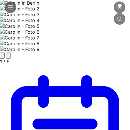
🌍
1
/ 9