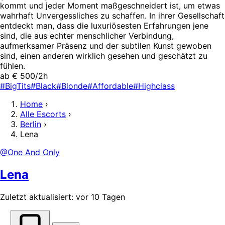
kommt und jeder Moment maßgeschneidert ist, um etwas
wahrhaft Unvergessliches zu schaffen. In ihrer Gesellschaft
entdeckt man, dass die luxuriösesten Erfahrungen jene
sind, die aus echter menschlicher Verbindung,
aufmerksamer Präsenz und der subtilen Kunst gewoben
sind, einen anderen wirklich gesehen und geschätzt zu
fühlen.
ab € 500/2h
#BigTits
#Black
#Blonde
#Affordable
#Highclass
Home
›
Alle Escorts
›
Berlin
›
Lena
@One And Only
Lena
Zuletzt aktualisiert: vor 10 Tagen