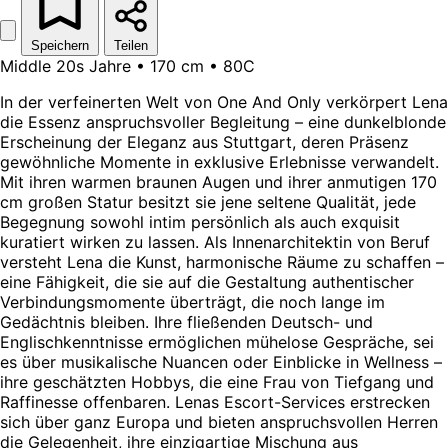
Speichern
Teilen
Middle 20s Jahre • 170 cm • 80C
In der verfeinerten Welt von One And Only verkörpert Lena
die Essenz anspruchsvoller Begleitung – eine dunkelblonde
Erscheinung der Eleganz aus Stuttgart, deren Präsenz
gewöhnliche Momente in exklusive Erlebnisse verwandelt.
Mit ihren warmen braunen Augen und ihrer anmutigen 170
cm großen Statur besitzt sie jene seltene Qualität, jede
Begegnung sowohl intim persönlich als auch exquisit
kuratiert wirken zu lassen. Als Innenarchitektin von Beruf
versteht Lena die Kunst, harmonische Räume zu schaffen –
eine Fähigkeit, die sie auf die Gestaltung authentischer
Verbindungsmomente überträgt, die noch lange im
Gedächtnis bleiben. Ihre fließenden Deutsch- und
Englischkenntnisse ermöglichen mühelose Gespräche, sei
es über musikalische Nuancen oder Einblicke in Wellness –
ihre geschätzten Hobbys, die eine Frau von Tiefgang und
Raffinesse offenbaren. Lenas Escort-Services erstrecken
sich über ganz Europa und bieten anspruchsvollen Herren
die Gelegenheit, ihre einzigartige Mischung aus