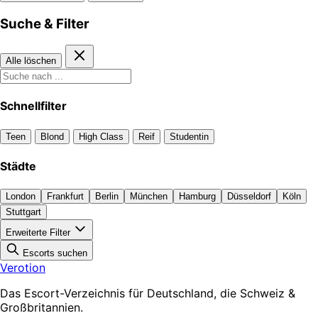
Suche & Filter
Alle löschen
Schnellfilter
Teen
Blond
High Class
Reif
Studentin
Städte
London
Frankfurt
Berlin
München
Hamburg
Düsseldorf
Köln
Stuttgart
Erweiterte Filter
Escorts suchen
Verotion
Das Escort-Verzeichnis für Deutschland, die Schweiz &
Großbritannien.