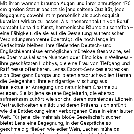
Mit ihren warmen braunen Augen und ihrer anmutigen 170
cm großen Statur besitzt sie jene seltene Qualität, jede
Begegnung sowohl intim persönlich als auch exquisit
kuratiert wirken zu lassen. Als Innenarchitektin von Beruf
versteht Lena die Kunst, harmonische Räume zu schaffen –
eine Fähigkeit, die sie auf die Gestaltung authentischer
Verbindungsmomente überträgt, die noch lange im
Gedächtnis bleiben. Ihre fließenden Deutsch- und
Englischkenntnisse ermöglichen mühelose Gespräche, sei
es über musikalische Nuancen oder Einblicke in Wellness –
ihre geschätzten Hobbys, die eine Frau von Tiefgang und
Raffinesse offenbaren. Lenas Escort-Services erstrecken
sich über ganz Europa und bieten anspruchsvollen Herren
die Gelegenheit, ihre einzigartige Mischung aus
intellektueller Anregung und natürlichem Charme zu
erleben. Sie ist jene seltene Begleiterin, die ebenso
aufmerksam zuhört wie spricht, deren strahlendes Lächeln
Vertraulichkeiten einlädt und deren Präsenz sich anfühlt
wie die Entdeckung einer verborgenen Oase in einer lauten
Welt. Für jene, die mehr als bloße Gesellschaft suchen,
bietet Lena eine Begegnung, in der Gespräche so
geschmeidig fließen wie edler Wein, Lachen mühelos