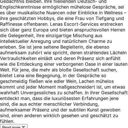
Gedächtnis bleiben. Ihre fließenden Deutsch- und
Englischkenntnisse ermöglichen mühelose Gespräche, sei
es über musikalische Nuancen oder Einblicke in Wellness –
ihre geschätzten Hobbys, die eine Frau von Tiefgang und
Raffinesse offenbaren. Lenas Escort-Services erstrecken
sich über ganz Europa und bieten anspruchsvollen Herren
die Gelegenheit, ihre einzigartige Mischung aus
intellektueller Anregung und natürlichem Charme zu
erleben. Sie ist jene seltene Begleiterin, die ebenso
aufmerksam zuhört wie spricht, deren strahlendes Lächeln
Vertraulichkeiten einlädt und deren Präsenz sich anfühlt
wie die Entdeckung einer verborgenen Oase in einer lauten
Welt. Für jene, die mehr als bloße Gesellschaft suchen,
bietet Lena eine Begegnung, in der Gespräche so
geschmeidig fließen wie edler Wein, Lachen mühelos
kommt und jeder Moment maßgeschneidert ist, um etwas
wahrhaft Unvergessliches zu schaffen. In ihrer Gesellschaft
entdeckt man, dass die luxuriösesten Erfahrungen jene
sind, die aus echter menschlicher Verbindung,
aufmerksamer Präsenz und der subtilen Kunst gewoben
sind, einen anderen wirklich gesehen und geschätzt zu
fühlen.
Read more