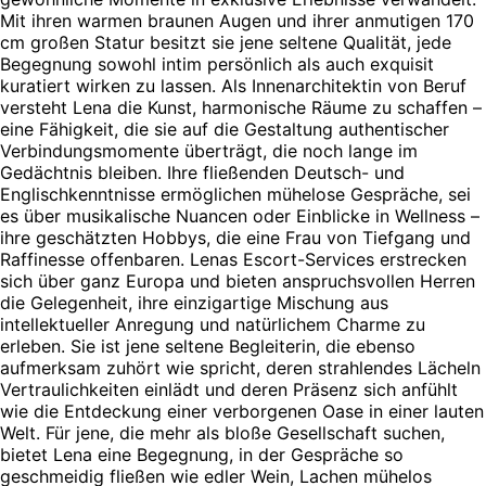
Mit ihren warmen braunen Augen und ihrer anmutigen 170
cm großen Statur besitzt sie jene seltene Qualität, jede
Begegnung sowohl intim persönlich als auch exquisit
kuratiert wirken zu lassen. Als Innenarchitektin von Beruf
versteht Lena die Kunst, harmonische Räume zu schaffen –
eine Fähigkeit, die sie auf die Gestaltung authentischer
Verbindungsmomente überträgt, die noch lange im
Gedächtnis bleiben. Ihre fließenden Deutsch- und
Englischkenntnisse ermöglichen mühelose Gespräche, sei
es über musikalische Nuancen oder Einblicke in Wellness –
ihre geschätzten Hobbys, die eine Frau von Tiefgang und
Raffinesse offenbaren. Lenas Escort-Services erstrecken
sich über ganz Europa und bieten anspruchsvollen Herren
die Gelegenheit, ihre einzigartige Mischung aus
intellektueller Anregung und natürlichem Charme zu
erleben. Sie ist jene seltene Begleiterin, die ebenso
aufmerksam zuhört wie spricht, deren strahlendes Lächeln
Vertraulichkeiten einlädt und deren Präsenz sich anfühlt
wie die Entdeckung einer verborgenen Oase in einer lauten
Welt. Für jene, die mehr als bloße Gesellschaft suchen,
bietet Lena eine Begegnung, in der Gespräche so
geschmeidig fließen wie edler Wein, Lachen mühelos