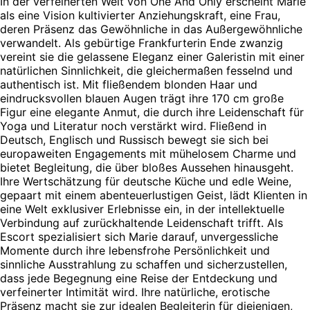
In der verfeinerten Welt von One And Only erscheint Marie
als eine Vision kultivierter Anziehungskraft, eine Frau,
deren Präsenz das Gewöhnliche in das Außergewöhnliche
verwandelt. Als gebürtige Frankfurterin Ende zwanzig
vereint sie die gelassene Eleganz einer Galeristin mit einer
natürlichen Sinnlichkeit, die gleichermaßen fesselnd und
authentisch ist. Mit fließendem blonden Haar und
eindrucksvollen blauen Augen trägt ihre 170 cm große
Figur eine elegante Anmut, die durch ihre Leidenschaft für
Yoga und Literatur noch verstärkt wird. Fließend in
Deutsch, Englisch und Russisch bewegt sie sich bei
europaweiten Engagements mit mühelosem Charme und
bietet Begleitung, die über bloßes Aussehen hinausgeht.
Ihre Wertschätzung für deutsche Küche und edle Weine,
gepaart mit einem abenteuerlustigen Geist, lädt Klienten in
eine Welt exklusiver Erlebnisse ein, in der intellektuelle
Verbindung auf zurückhaltende Leidenschaft trifft. Als
Escort spezialisiert sich Marie darauf, unvergessliche
Momente durch ihre lebensfrohe Persönlichkeit und
sinnliche Ausstrahlung zu schaffen und sicherzustellen,
dass jede Begegnung eine Reise der Entdeckung und
verfeinerter Intimität wird. Ihre natürliche, erotische
Präsenz macht sie zur idealen Begleiterin für diejenigen,