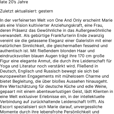
late 20’s Jahre
Zuletzt aktualisiert: gestern
In der verfeinerten Welt von One And Only erscheint Marie
als eine Vision kultivierter Anziehungskraft, eine Frau,
deren Präsenz das Gewöhnliche in das Außergewöhnliche
verwandelt. Als gebürtige Frankfurterin Ende zwanzig
vereint sie die gelassene Eleganz einer Galeristin mit einer
natürlichen Sinnlichkeit, die gleichermaßen fesselnd und
authentisch ist. Mit fließendem blonden Haar und
eindrucksvollen blauen Augen trägt ihre 170 cm große
Figur eine elegante Anmut, die durch ihre Leidenschaft für
Yoga und Literatur noch verstärkt wird. Fließend in
Deutsch, Englisch und Russisch bewegt sie sich bei
europaweiten Engagements mit mühelosem Charme und
bietet Begleitung, die über bloßes Aussehen hinausgeht.
Ihre Wertschätzung für deutsche Küche und edle Weine,
gepaart mit einem abenteuerlustigen Geist, lädt Klienten in
eine Welt exklusiver Erlebnisse ein, in der intellektuelle
Verbindung auf zurückhaltende Leidenschaft trifft. Als
Escort spezialisiert sich Marie darauf, unvergessliche
Momente durch ihre lebensfrohe Persönlichkeit und