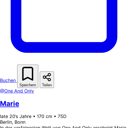
Buchen
Speichern
Teilen
@One And Only
Marie
late 20’s Jahre • 170 cm • 75D
Berlin, Bonn
In der verfeinerten Welt von One And Only erscheint Marie