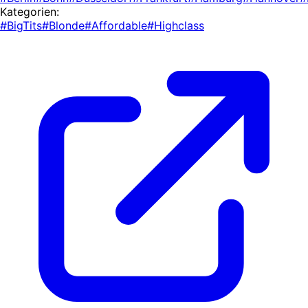
Kategorien:
#BigTits
#Blonde
#Affordable
#Highclass