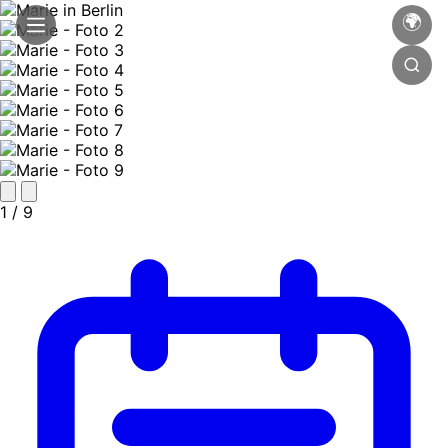
🌍
1
/ 9