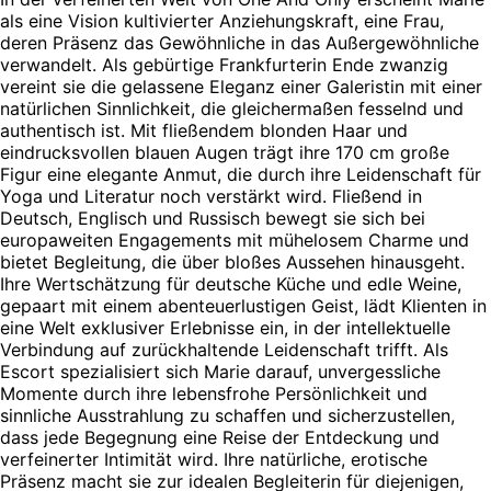
als eine Vision kultivierter Anziehungskraft, eine Frau,
deren Präsenz das Gewöhnliche in das Außergewöhnliche
verwandelt. Als gebürtige Frankfurterin Ende zwanzig
vereint sie die gelassene Eleganz einer Galeristin mit einer
natürlichen Sinnlichkeit, die gleichermaßen fesselnd und
authentisch ist. Mit fließendem blonden Haar und
eindrucksvollen blauen Augen trägt ihre 170 cm große
Figur eine elegante Anmut, die durch ihre Leidenschaft für
Yoga und Literatur noch verstärkt wird. Fließend in
Deutsch, Englisch und Russisch bewegt sie sich bei
europaweiten Engagements mit mühelosem Charme und
bietet Begleitung, die über bloßes Aussehen hinausgeht.
Ihre Wertschätzung für deutsche Küche und edle Weine,
gepaart mit einem abenteuerlustigen Geist, lädt Klienten in
eine Welt exklusiver Erlebnisse ein, in der intellektuelle
Verbindung auf zurückhaltende Leidenschaft trifft. Als
Escort spezialisiert sich Marie darauf, unvergessliche
Momente durch ihre lebensfrohe Persönlichkeit und
sinnliche Ausstrahlung zu schaffen und sicherzustellen,
dass jede Begegnung eine Reise der Entdeckung und
verfeinerter Intimität wird. Ihre natürliche, erotische
Präsenz macht sie zur idealen Begleiterin für diejenigen,