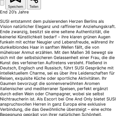
Speichern
Teilen
End 20’s Jahre
SUSI entstammt dem pulsierenden Herzen Berlins als
Vision natürlicher Eleganz und raffinierter Anziehungskraft.
Ende zwanzig, besitzt sie eine seltene Authentizität, die
keinerlei Künstlichkeit bedarf – ihre klaren grünen Augen
funkeln mit echter Neugier und Lebensfreude, während ihr
dunkelblondes Haar in sanften Wellen fällt, die von
müheloser Anmut erzählen. Mit den Maßen 36 bewegt sie
sich mit der selbstsicheren Gelassenheit einer Frau, die die
Kunst des verfeinerten Auftretens versteht. Fließend in
Deutsch, Englisch und Russisch, führt SUSI Gespräche mit
intellektuellem Charme, sei es über ihre Leidenschaften für
Reisen, exquisite Küche oder sportliche Aktivitäten. Ihr
Gaumen bevorzugt die sonnenverwöhnten Aromen
italienischer und mediterraner Speisen, perfekt ergänzt
durch edlen Wein oder Champagner, wobei sie selbst
Nichtraucherin ist. Als Escort bei One And Only bietet SUSI
anspruchsvollen Herren in ganz Europa eine exklusive
Verbindung, die das Gewöhnliche übersteigt – eine echte
Begegnung geprägt von ihrer natürlichen Schönheit,