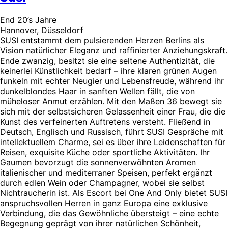
End 20’s Jahre
Hannover, Düsseldorf
SUSI entstammt dem pulsierenden Herzen Berlins als
Vision natürlicher Eleganz und raffinierter Anziehungskraft.
Ende zwanzig, besitzt sie eine seltene Authentizität, die
keinerlei Künstlichkeit bedarf – ihre klaren grünen Augen
funkeln mit echter Neugier und Lebensfreude, während ihr
dunkelblondes Haar in sanften Wellen fällt, die von
müheloser Anmut erzählen. Mit den Maßen 36 bewegt sie
sich mit der selbstsicheren Gelassenheit einer Frau, die die
Kunst des verfeinerten Auftretens versteht. Fließend in
Deutsch, Englisch und Russisch, führt SUSI Gespräche mit
intellektuellem Charme, sei es über ihre Leidenschaften für
Reisen, exquisite Küche oder sportliche Aktivitäten. Ihr
Gaumen bevorzugt die sonnenverwöhnten Aromen
italienischer und mediterraner Speisen, perfekt ergänzt
durch edlen Wein oder Champagner, wobei sie selbst
Nichtraucherin ist. Als Escort bei One And Only bietet SUSI
anspruchsvollen Herren in ganz Europa eine exklusive
Verbindung, die das Gewöhnliche übersteigt – eine echte
Begegnung geprägt von ihrer natürlichen Schönheit,