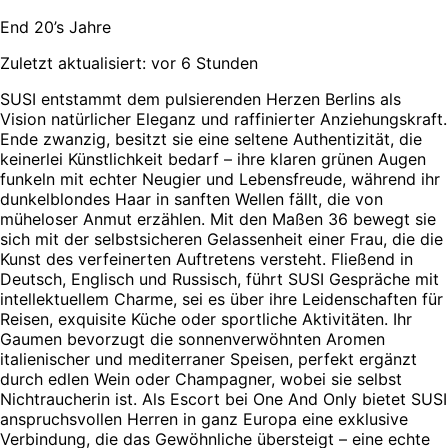
End 20’s Jahre
Zuletzt aktualisiert: vor 6 Stunden
SUSI entstammt dem pulsierenden Herzen Berlins als
Vision natürlicher Eleganz und raffinierter Anziehungskraft.
Ende zwanzig, besitzt sie eine seltene Authentizität, die
keinerlei Künstlichkeit bedarf – ihre klaren grünen Augen
funkeln mit echter Neugier und Lebensfreude, während ihr
dunkelblondes Haar in sanften Wellen fällt, die von
müheloser Anmut erzählen. Mit den Maßen 36 bewegt sie
sich mit der selbstsicheren Gelassenheit einer Frau, die die
Kunst des verfeinerten Auftretens versteht. Fließend in
Deutsch, Englisch und Russisch, führt SUSI Gespräche mit
intellektuellem Charme, sei es über ihre Leidenschaften für
Reisen, exquisite Küche oder sportliche Aktivitäten. Ihr
Gaumen bevorzugt die sonnenverwöhnten Aromen
italienischer und mediterraner Speisen, perfekt ergänzt
durch edlen Wein oder Champagner, wobei sie selbst
Nichtraucherin ist. Als Escort bei One And Only bietet SUSI
anspruchsvollen Herren in ganz Europa eine exklusive
Verbindung, die das Gewöhnliche übersteigt – eine echte