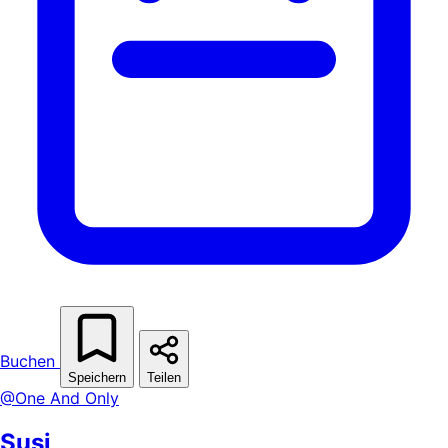
Buchen
Speichern
Teilen
@One And Only
Susi