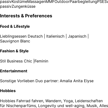
passiv
Kostüme
Massagen
MMF
Outdoor
Paarbegleitung
PSE
S
passiv
Zungenküsse
Interests & Preferences
Food & Lifestyle
Lieblingsessen
Deutsch | Italienisch | Japanisch |
Sauvignon Blanc
Fashion & Style
Stil
Business Chic |Feminin
Entertainment
Sonstige Vorlieben
Duo partner: Amalia Anita Elyse
Hobbies
Hobbies
Fahrrad fahren, Wandern, Yoga, Leidenschaften
für Nischenparfüms, Longevity und well-aging, Musik, Alles