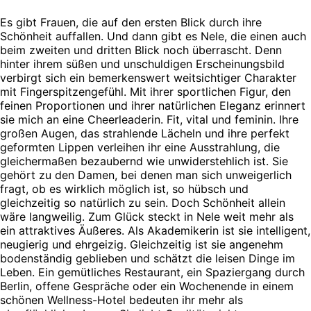
Es gibt Frauen, die auf den ersten Blick durch ihre
Schönheit auffallen. Und dann gibt es Nele, die einen auch
beim zweiten und dritten Blick noch überrascht. Denn
hinter ihrem süßen und unschuldigen Erscheinungsbild
verbirgt sich ein bemerkenswert weitsichtiger Charakter
mit Fingerspitzengefühl. Mit ihrer sportlichen Figur, den
feinen Proportionen und ihrer natürlichen Eleganz erinnert
sie mich an eine Cheerleaderin. Fit, vital und feminin. Ihre
großen Augen, das strahlende Lächeln und ihre perfekt
geformten Lippen verleihen ihr eine Ausstrahlung, die
gleichermaßen bezaubernd wie unwiderstehlich ist. Sie
gehört zu den Damen, bei denen man sich unweigerlich
fragt, ob es wirklich möglich ist, so hübsch und
gleichzeitig so natürlich zu sein. Doch Schönheit allein
wäre langweilig. Zum Glück steckt in Nele weit mehr als
ein attraktives Äußeres. Als Akademikerin ist sie intelligent,
neugierig und ehrgeizig. Gleichzeitig ist sie angenehm
bodenständig geblieben und schätzt die leisen Dinge im
Leben. Ein gemütliches Restaurant, ein Spaziergang durch
Berlin, offene Gespräche oder ein Wochenende in einem
schönen Wellness-Hotel bedeuten ihr mehr als