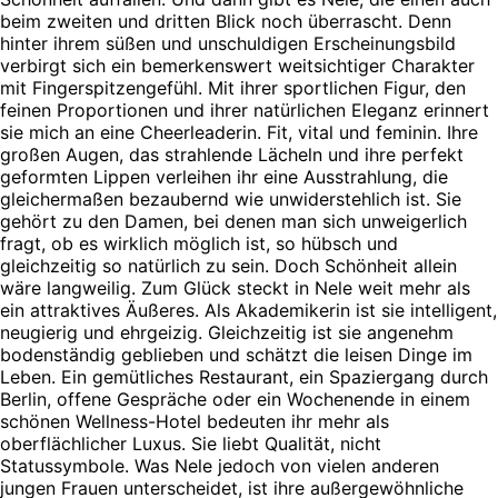
beim zweiten und dritten Blick noch überrascht. Denn
hinter ihrem süßen und unschuldigen Erscheinungsbild
verbirgt sich ein bemerkenswert weitsichtiger Charakter
mit Fingerspitzengefühl. Mit ihrer sportlichen Figur, den
feinen Proportionen und ihrer natürlichen Eleganz erinnert
sie mich an eine Cheerleaderin. Fit, vital und feminin. Ihre
großen Augen, das strahlende Lächeln und ihre perfekt
geformten Lippen verleihen ihr eine Ausstrahlung, die
gleichermaßen bezaubernd wie unwiderstehlich ist. Sie
gehört zu den Damen, bei denen man sich unweigerlich
fragt, ob es wirklich möglich ist, so hübsch und
gleichzeitig so natürlich zu sein. Doch Schönheit allein
wäre langweilig. Zum Glück steckt in Nele weit mehr als
ein attraktives Äußeres. Als Akademikerin ist sie intelligent,
neugierig und ehrgeizig. Gleichzeitig ist sie angenehm
bodenständig geblieben und schätzt die leisen Dinge im
Leben. Ein gemütliches Restaurant, ein Spaziergang durch
Berlin, offene Gespräche oder ein Wochenende in einem
schönen Wellness-Hotel bedeuten ihr mehr als
oberflächlicher Luxus. Sie liebt Qualität, nicht
Statussymbole. Was Nele jedoch von vielen anderen
jungen Frauen unterscheidet, ist ihre außergewöhnliche