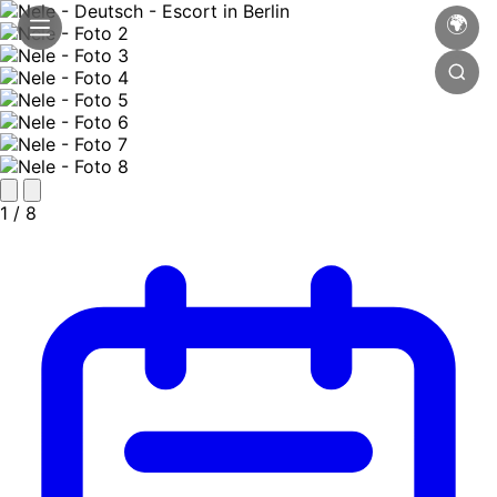
🌍
1
/ 8