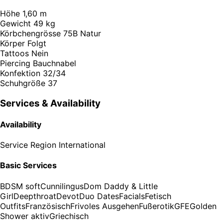
Höhe
1,60 m
Gewicht
49 kg
Körbchengrösse
75B Natur
Körper
Folgt
Tattoos
Nein
Piercing
Bauchnabel
Konfektion
32/34
Schuhgröße
37
Services & Availability
Availability
Service Region
International
Basic Services
BDSM soft
Cunnilingus
Dom Daddy & Little
Girl
Deepthroat
Devot
Duo Dates
Facials
Fetisch
Outfits
Französisch
Frivoles Ausgehen
Fußerotik
GFE
Golden
Shower aktiv
Griechisch