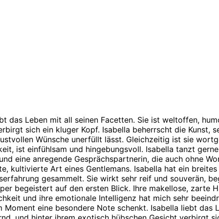
bt das Leben mit all seinen Facetten. Sie ist weltoffen, humo
irgt sich ein kluger Kopf. Isabella beherrscht die Kunst, se
lustvollen Wünsche unerfüllt lässt. Gleichzeitig ist sie wor
it, ist einfühlsam und hingebungsvoll. Isabella tanzt gern
in und eine anregende Gesprächspartnerin, die auch ohne W
, kultivierte Art eines Gentlemans. Isabella hat ein breite
nserfahrung gesammelt. Sie wirkt sehr reif und souverän, be
er begeistert auf den ersten Blick. Ihre makellose, zarte H
lichkeit und ihre emotionale Intelligenz hat mich sehr beein
em Moment eine besondere Note schenkt. Isabella liebt das Le
ernd, und hinter ihrem exotisch hübschen Gesicht verbirgt sic