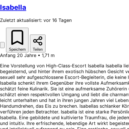
Isabella
Zuletzt aktualisiert: vor 16 Tagen
Speichern
Teilen
Anfang 20 Jahre • 1,71 m
Eine Vorstellung von High-Class-Escort Isabella Isabella lie
begeisternd, und hinter ihrem exotisch hübschen Gesicht verb
sexuell sehr aufgeschlossene Escort-Begleiterin, die keine 
Isabella schenkt ihrem Gegenüber ihre vollste Aufmerksamke
schätzt feine Kulinarik. Sie ist eine aufmerksame Zuhörer
schätzt einen respektvollen Umgang und liebt die charmante
leicht unterhalten und hat in ihren jungen Jahren viel Lebe
Handumdrehen, das Eis zu brechen. Isabellas schlanker Körp
verführen jeden Betrachter. Isabella ist eine starke Persön
Isabella. Eine gebildete und kultivierte Traumfrau, die jed
und intuitiv. Ihre erfrischende, lebendige Art wirkt begeist
und intellektuell aufregend zu sein. Eine erotische, sexuell