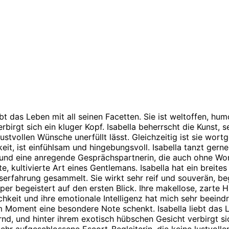
bt das Leben mit all seinen Facetten. Sie ist weltoffen, humo
irgt sich ein kluger Kopf. Isabella beherrscht die Kunst, se
lustvollen Wünsche unerfüllt lässt. Gleichzeitig ist sie wor
it, ist einfühlsam und hingebungsvoll. Isabella tanzt gern
in und eine anregende Gesprächspartnerin, die auch ohne W
, kultivierte Art eines Gentlemans. Isabella hat ein breite
nserfahrung gesammelt. Sie wirkt sehr reif und souverän, be
er begeistert auf den ersten Blick. Ihre makellose, zarte H
lichkeit und ihre emotionale Intelligenz hat mich sehr beein
em Moment eine besondere Note schenkt. Isabella liebt das Le
ernd, und hinter ihrem exotisch hübschen Gesicht verbirgt sic
 sehr aufgeschlossene Escort-Begleiterin, die keine lustvolle