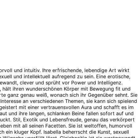
rvoll und intuitiv. Ihre erfrischende, lebendige Art wirkt
xuell und intellektuell aufregend zu sein. Eine erotische,
tgewandt, clever und sprüht vor Power und Intelligenz.
e, hält ihren wunderschönen Körper mit Bewegung fit und
orte ganz genau weiß, wonach sich ihr Gegenüber sehnt. Sie
s Interesse an verschiedenen Themen, sie kann sich spielend
geistert mit einer vertrauensvollen Aura und schafft es im
aut und ihre langen, schlanken Beine fallen sofort auf und
druckt. Stil, Exotik und Lebensfreude, genau das verkörpert
ben mit all seinen Facetten. Sie ist weltoffen, humorvoll
h ein kluger Kopf. Isabella beherrscht die Kunst, sexuell
n Wünsche unerfüllt lässt. Gleichzeitig ist sie wortgewandt,