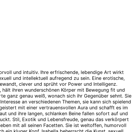
rvoll und intuitiv. Ihre erfrischende, lebendige Art wirkt
xuell und intellektuell aufregend zu sein. Eine erotische,
tgewandt, clever und sprüht vor Power und Intelligenz.
e, hält ihren wunderschönen Körper mit Bewegung fit und
orte ganz genau weiß, wonach sich ihr Gegenüber sehnt. Sie
s Interesse an verschiedenen Themen, sie kann sich spielend
geistert mit einer vertrauensvollen Aura und schafft es im
aut und ihre langen, schlanken Beine fallen sofort auf und
druckt. Stil, Exotik und Lebensfreude, genau das verkörpert
ben mit all seinen Facetten. Sie ist weltoffen, humorvoll
h ein kluger Kopf. Isabella beherrscht die Kunst, sexuell