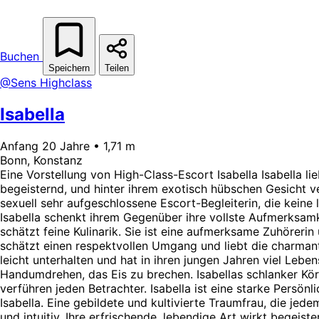
Buchen
Speichern
Teilen
@Sens Highclass
Isabella
Anfang 20 Jahre • 1,71 m
Bonn, Konstanz
Eine Vorstellung von High-Class-Escort Isabella Isabella lie
begeisternd, und hinter ihrem exotisch hübschen Gesicht verb
sexuell sehr aufgeschlossene Escort-Begleiterin, die keine 
Isabella schenkt ihrem Gegenüber ihre vollste Aufmerksamke
schätzt feine Kulinarik. Sie ist eine aufmerksame Zuhörer
schätzt einen respektvollen Umgang und liebt die charmante
leicht unterhalten und hat in ihren jungen Jahren viel Lebe
Handumdrehen, das Eis zu brechen. Isabellas schlanker Körp
verführen jeden Betrachter. Isabella ist eine starke Persön
Isabella. Eine gebildete und kultivierte Traumfrau, die jed
und intuitiv. Ihre erfrischende, lebendige Art wirkt begeist