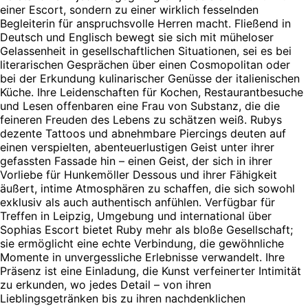
einer Escort, sondern zu einer wirklich fesselnden
Begleiterin für anspruchsvolle Herren macht. Fließend in
Deutsch und Englisch bewegt sie sich mit müheloser
Gelassenheit in gesellschaftlichen Situationen, sei es bei
literarischen Gesprächen über einen Cosmopolitan oder
bei der Erkundung kulinarischer Genüsse der italienischen
Küche. Ihre Leidenschaften für Kochen, Restaurantbesuche
und Lesen offenbaren eine Frau von Substanz, die die
feineren Freuden des Lebens zu schätzen weiß. Rubys
dezente Tattoos und abnehmbare Piercings deuten auf
einen verspielten, abenteuerlustigen Geist unter ihrer
gefassten Fassade hin – einen Geist, der sich in ihrer
Vorliebe für Hunkemöller Dessous und ihrer Fähigkeit
äußert, intime Atmosphären zu schaffen, die sich sowohl
exklusiv als auch authentisch anfühlen. Verfügbar für
Treffen in Leipzig, Umgebung und international über
Sophias Escort bietet Ruby mehr als bloße Gesellschaft;
sie ermöglicht eine echte Verbindung, die gewöhnliche
Momente in unvergessliche Erlebnisse verwandelt. Ihre
Präsenz ist eine Einladung, die Kunst verfeinerter Intimität
zu erkunden, wo jedes Detail – von ihren
Lieblingsgetränken bis zu ihren nachdenklichen