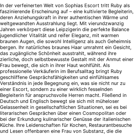
In der verfeinerten Welt von Sophias Escort tritt Ruby als
faszinierende Erscheinung auf – eine kultivierte Begleiterin,
deren Anziehungskraft in ihrer authentischen Wärme und
weltgewandten Ausstrahlung liegt. Mit vierundzwanzig
Jahren verkörpert diese Leipzigerin die perfekte Balance
jugendlicher Vitalität und reifer Eleganz, mit warmen
braunen Augen, die sowohl Intelligenz als auch Geheimnis
bergen. Ihr natürliches braunes Haar umrahmt ein Gesicht,
das zugängliche Schönheit ausstrahlt, während ihre
zierliche, doch selbstbewusste Gestalt mit der Anmut einer
Frau bewegt, die sich in ihrer Haut wohlfühlt. Als
professionelle Verkäuferin im Berufsalltag bringt Ruby
geschliffene Gesprächsfähigkeiten und einfühlsames
Verständnis in jede Begegnung ein, was sie nicht nur zu
einer Escort, sondern zu einer wirklich fesselnden
Begleiterin für anspruchsvolle Herren macht. Fließend in
Deutsch und Englisch bewegt sie sich mit müheloser
Gelassenheit in gesellschaftlichen Situationen, sei es bei
literarischen Gesprächen über einen Cosmopolitan oder
bei der Erkundung kulinarischer Genüsse der italienischen
Küche. Ihre Leidenschaften für Kochen, Restaurantbesuche
und Lesen offenbaren eine Frau von Substanz, die die