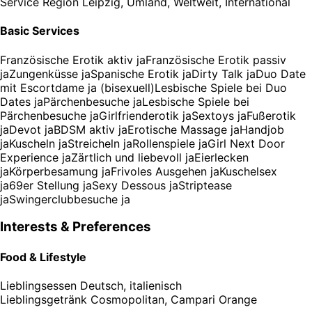
Service Region
Leipzig, Umland, Weltweit, International
Basic Services
Französische Erotik aktiv ja
Französische Erotik passiv
ja
Zungenküsse ja
Spanische Erotik ja
Dirty Talk ja
Duo Date
mit Escortdame ja (bisexuell)
Lesbische Spiele bei Duo
Dates ja
Pärchenbesuche ja
Lesbische Spiele bei
Pärchenbesuche ja
Girlfrienderotik ja
Sextoys ja
Fußerotik
ja
Devot ja
BDSM aktiv ja
Erotische Massage ja
Handjob
ja
Kuscheln ja
Streicheln ja
Rollenspiele ja
Girl Next Door
Experience ja
Zärtlich und liebevoll ja
Eierlecken
ja
Körperbesamung ja
Frivoles Ausgehen ja
Kuschelsex
ja
69er Stellung ja
Sexy Dessous ja
Striptease
ja
Swingerclubbesuche ja
Interests & Preferences
Food & Lifestyle
Lieblingsessen
Deutsch, italienisch
Lieblingsgetränk
Cosmopolitan, Campari Orange