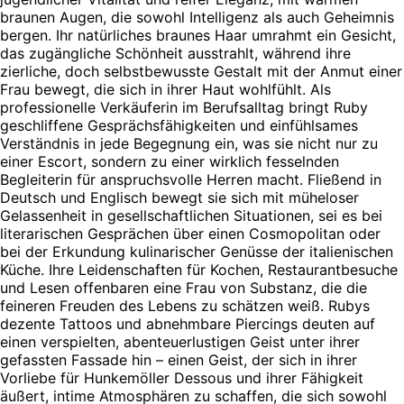
braunen Augen, die sowohl Intelligenz als auch Geheimnis
bergen. Ihr natürliches braunes Haar umrahmt ein Gesicht,
das zugängliche Schönheit ausstrahlt, während ihre
zierliche, doch selbstbewusste Gestalt mit der Anmut einer
Frau bewegt, die sich in ihrer Haut wohlfühlt. Als
professionelle Verkäuferin im Berufsalltag bringt Ruby
geschliffene Gesprächsfähigkeiten und einfühlsames
Verständnis in jede Begegnung ein, was sie nicht nur zu
einer Escort, sondern zu einer wirklich fesselnden
Begleiterin für anspruchsvolle Herren macht. Fließend in
Deutsch und Englisch bewegt sie sich mit müheloser
Gelassenheit in gesellschaftlichen Situationen, sei es bei
literarischen Gesprächen über einen Cosmopolitan oder
bei der Erkundung kulinarischer Genüsse der italienischen
Küche. Ihre Leidenschaften für Kochen, Restaurantbesuche
und Lesen offenbaren eine Frau von Substanz, die die
feineren Freuden des Lebens zu schätzen weiß. Rubys
dezente Tattoos und abnehmbare Piercings deuten auf
einen verspielten, abenteuerlustigen Geist unter ihrer
gefassten Fassade hin – einen Geist, der sich in ihrer
Vorliebe für Hunkemöller Dessous und ihrer Fähigkeit
äußert, intime Atmosphären zu schaffen, die sich sowohl