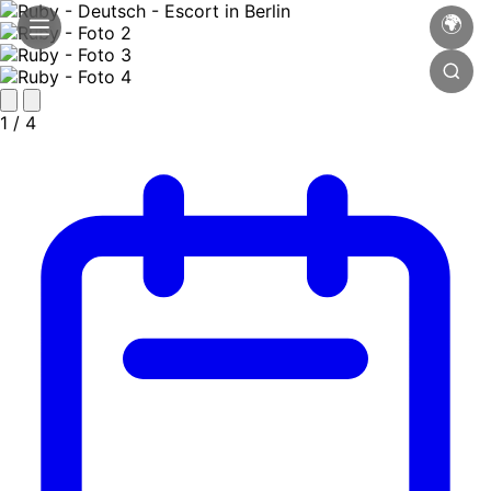
🌍
1
/ 4