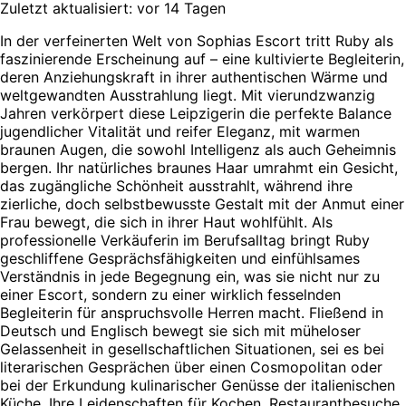
Zuletzt aktualisiert: vor 14 Tagen
In der verfeinerten Welt von Sophias Escort tritt Ruby als
faszinierende Erscheinung auf – eine kultivierte Begleiterin,
deren Anziehungskraft in ihrer authentischen Wärme und
weltgewandten Ausstrahlung liegt. Mit vierundzwanzig
Jahren verkörpert diese Leipzigerin die perfekte Balance
jugendlicher Vitalität und reifer Eleganz, mit warmen
braunen Augen, die sowohl Intelligenz als auch Geheimnis
bergen. Ihr natürliches braunes Haar umrahmt ein Gesicht,
das zugängliche Schönheit ausstrahlt, während ihre
zierliche, doch selbstbewusste Gestalt mit der Anmut einer
Frau bewegt, die sich in ihrer Haut wohlfühlt. Als
professionelle Verkäuferin im Berufsalltag bringt Ruby
geschliffene Gesprächsfähigkeiten und einfühlsames
Verständnis in jede Begegnung ein, was sie nicht nur zu
einer Escort, sondern zu einer wirklich fesselnden
Begleiterin für anspruchsvolle Herren macht. Fließend in
Deutsch und Englisch bewegt sie sich mit müheloser
Gelassenheit in gesellschaftlichen Situationen, sei es bei
literarischen Gesprächen über einen Cosmopolitan oder
bei der Erkundung kulinarischer Genüsse der italienischen
Küche. Ihre Leidenschaften für Kochen, Restaurantbesuche