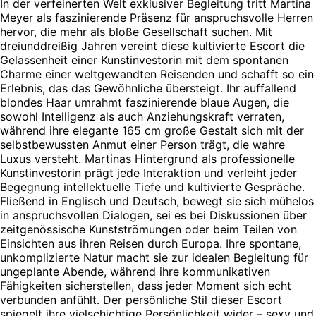
In der verfeinerten Welt exklusiver Begleitung tritt Martina
Meyer als faszinierende Präsenz für anspruchsvolle Herren
hervor, die mehr als bloße Gesellschaft suchen. Mit
dreiunddreißig Jahren vereint diese kultivierte Escort die
Gelassenheit einer Kunstinvestorin mit dem spontanen
Charme einer weltgewandten Reisenden und schafft so ein
Erlebnis, das das Gewöhnliche übersteigt. Ihr auffallend
blondes Haar umrahmt faszinierende blaue Augen, die
sowohl Intelligenz als auch Anziehungskraft verraten,
während ihre elegante 165 cm große Gestalt sich mit der
selbstbewussten Anmut einer Person trägt, die wahre
Luxus versteht. Martinas Hintergrund als professionelle
Kunstinvestorin prägt jede Interaktion und verleiht jeder
Begegnung intellektuelle Tiefe und kultivierte Gespräche.
Fließend in Englisch und Deutsch, bewegt sie sich mühelos
in anspruchsvollen Dialogen, sei es bei Diskussionen über
zeitgenössische Kunstströmungen oder beim Teilen von
Einsichten aus ihren Reisen durch Europa. Ihre spontane,
unkomplizierte Natur macht sie zur idealen Begleitung für
ungeplante Abende, während ihre kommunikativen
Fähigkeiten sicherstellen, dass jeder Moment sich echt
verbunden anfühlt. Der persönliche Stil dieser Escort
spiegelt ihre vielschichtige Persönlichkeit wider – sexy und