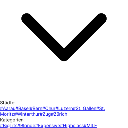
Städte:
#Aarau
#Basel
#Bern
#Chur
#Luzern
#St. Gallen
#St.
Moritz
#Winterthur
#Zug
#Zürich
Kategorien:
#BigTits
#Blonde
#Expensive
#Highclass
#MILF