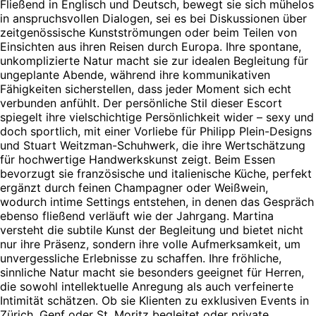
Fließend in Englisch und Deutsch, bewegt sie sich mühelos
in anspruchsvollen Dialogen, sei es bei Diskussionen über
zeitgenössische Kunstströmungen oder beim Teilen von
Einsichten aus ihren Reisen durch Europa. Ihre spontane,
unkomplizierte Natur macht sie zur idealen Begleitung für
ungeplante Abende, während ihre kommunikativen
Fähigkeiten sicherstellen, dass jeder Moment sich echt
verbunden anfühlt. Der persönliche Stil dieser Escort
spiegelt ihre vielschichtige Persönlichkeit wider – sexy und
doch sportlich, mit einer Vorliebe für Philipp Plein-Designs
und Stuart Weitzman-Schuhwerk, die ihre Wertschätzung
für hochwertige Handwerkskunst zeigt. Beim Essen
bevorzugt sie französische und italienische Küche, perfekt
ergänzt durch feinen Champagner oder Weißwein,
wodurch intime Settings entstehen, in denen das Gespräch
ebenso fließend verläuft wie der Jahrgang. Martina
versteht die subtile Kunst der Begleitung und bietet nicht
nur ihre Präsenz, sondern ihre volle Aufmerksamkeit, um
unvergessliche Erlebnisse zu schaffen. Ihre fröhliche,
sinnliche Natur macht sie besonders geeignet für Herren,
die sowohl intellektuelle Anregung als auch verfeinerte
Intimität schätzen. Ob sie Klienten zu exklusiven Events in
Zürich, Genf oder St. Moritz begleitet oder private