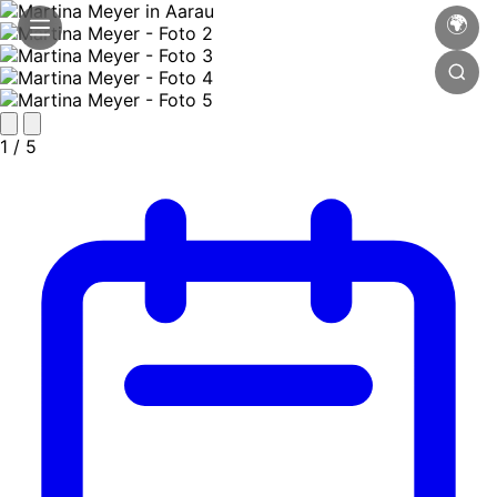
🌍
1
/ 5