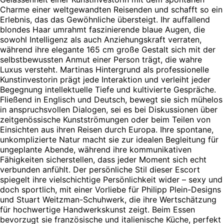
Charme einer weltgewandten Reisenden und schafft so ein
Erlebnis, das das Gewöhnliche übersteigt. Ihr auffallend
blondes Haar umrahmt faszinierende blaue Augen, die
sowohl Intelligenz als auch Anziehungskraft verraten,
während ihre elegante 165 cm große Gestalt sich mit der
selbstbewussten Anmut einer Person trägt, die wahre
Luxus versteht. Martinas Hintergrund als professionelle
Kunstinvestorin prägt jede Interaktion und verleiht jeder
Begegnung intellektuelle Tiefe und kultivierte Gespräche.
Fließend in Englisch und Deutsch, bewegt sie sich mühelos
in anspruchsvollen Dialogen, sei es bei Diskussionen über
zeitgenössische Kunstströmungen oder beim Teilen von
Einsichten aus ihren Reisen durch Europa. Ihre spontane,
unkomplizierte Natur macht sie zur idealen Begleitung für
ungeplante Abende, während ihre kommunikativen
Fähigkeiten sicherstellen, dass jeder Moment sich echt
verbunden anfühlt. Der persönliche Stil dieser Escort
spiegelt ihre vielschichtige Persönlichkeit wider – sexy und
doch sportlich, mit einer Vorliebe für Philipp Plein-Designs
und Stuart Weitzman-Schuhwerk, die ihre Wertschätzung
für hochwertige Handwerkskunst zeigt. Beim Essen
bevorzugt sie französische und italienische Küche, perfekt