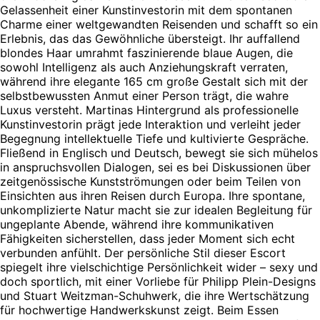
Gelassenheit einer Kunstinvestorin mit dem spontanen
Charme einer weltgewandten Reisenden und schafft so ein
Erlebnis, das das Gewöhnliche übersteigt. Ihr auffallend
blondes Haar umrahmt faszinierende blaue Augen, die
sowohl Intelligenz als auch Anziehungskraft verraten,
während ihre elegante 165 cm große Gestalt sich mit der
selbstbewussten Anmut einer Person trägt, die wahre
Luxus versteht. Martinas Hintergrund als professionelle
Kunstinvestorin prägt jede Interaktion und verleiht jeder
Begegnung intellektuelle Tiefe und kultivierte Gespräche.
Fließend in Englisch und Deutsch, bewegt sie sich mühelos
in anspruchsvollen Dialogen, sei es bei Diskussionen über
zeitgenössische Kunstströmungen oder beim Teilen von
Einsichten aus ihren Reisen durch Europa. Ihre spontane,
unkomplizierte Natur macht sie zur idealen Begleitung für
ungeplante Abende, während ihre kommunikativen
Fähigkeiten sicherstellen, dass jeder Moment sich echt
verbunden anfühlt. Der persönliche Stil dieser Escort
spiegelt ihre vielschichtige Persönlichkeit wider – sexy und
doch sportlich, mit einer Vorliebe für Philipp Plein-Designs
und Stuart Weitzman-Schuhwerk, die ihre Wertschätzung
für hochwertige Handwerkskunst zeigt. Beim Essen