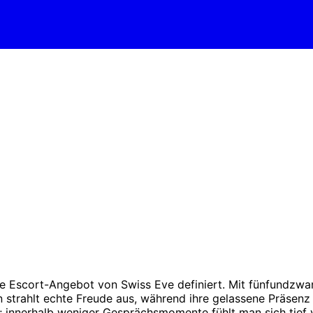
ive Escort-Angebot von Swiss Eve definiert. Mit fünfundzwan
ln strahlt echte Freude aus, während ihre gelassene Präsenz
t; innerhalb weniger Gesprächsmomente fühlt man sich tief 