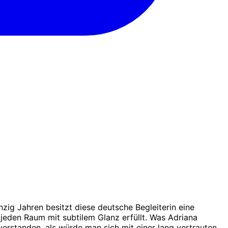
zig Jahren besitzt diese deutsche Begleiterin eine
 jeden Raum mit subtilem Glanz erfüllt. Was Adriana
verstanden, als würde man sich mit einer lang vertrauten