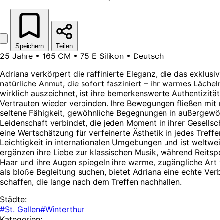
Speichern
Teilen
25 Jahre • 165 CM • 75 E Silikon • Deutsch
Adriana verkörpert die raffinierte Eleganz, die das exklus
natürliche Anmut, die sofort fasziniert – ihr warmes Läche
wirklich auszeichnet, ist ihre bemerkenswerte Authentizitä
Vertrauten wieder verbinden. Ihre Bewegungen fließen mit m
seltene Fähigkeit, gewöhnliche Begegnungen in außergewöh
Leidenschaft verbindet, die jeden Moment in ihrer Gesellsch
eine Wertschätzung für verfeinerte Ästhetik in jedes Treff
Leichtigkeit in internationalen Umgebungen und ist weltweit
ergänzen ihre Liebe zur klassischen Musik, während Reitspor
Haar und ihre Augen spiegeln ihre warme, zugängliche Art wi
als bloße Begleitung suchen, bietet Adriana eine echte Ve
schaffen, die lange nach dem Treffen nachhallen.
Städte:
#St. Gallen
#Winterthur
Kategorien: