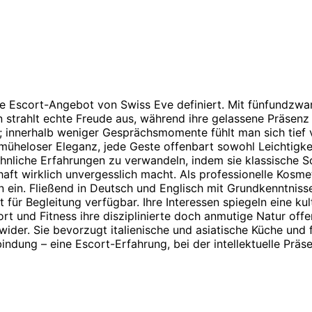
ive Escort-Angebot von Swiss Eve definiert. Mit fünfundzwan
ln strahlt echte Freude aus, während ihre gelassene Präsenz
t; innerhalb weniger Gesprächsmomente fühlt man sich tief 
üheloser Eleganz, jede Geste offenbart sowohl Leichtigkeit
nliche Erfahrungen zu verwandeln, indem sie klassische Sc
aft wirklich unvergesslich macht. Als professionelle Kosmet
en ein. Fließend in Deutsch und Englisch mit Grundkenntnis
 für Begleitung verfügbar. Ihre Interessen spiegeln eine ku
t und Fitness ihre disziplinierte doch anmutige Natur offenb
der. Sie bevorzugt italienische und asiatische Küche und fü
rbindung – eine Escort-Erfahrung, bei der intellektuelle 