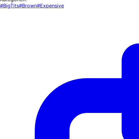
#BigTits
#Brown
#Expensive