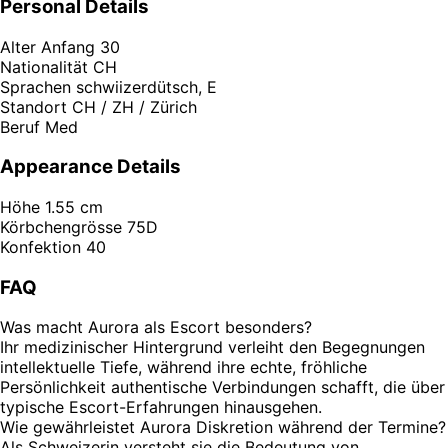
Personal Details
Alter
Anfang 30
Nationalität
CH
Sprachen
schwiizerdütsch, E
Standort
CH / ZH / Zürich
Beruf
Med
Appearance Details
Höhe
1.55 cm
Körbchengrösse
75D
Konfektion
40
FAQ
Was macht Aurora als Escort besonders?
Ihr medizinischer Hintergrund verleiht den Begegnungen
intellektuelle Tiefe, während ihre echte, fröhliche
Persönlichkeit authentische Verbindungen schafft, die über
typische Escort-Erfahrungen hinausgehen.
Wie gewährleistet Aurora Diskretion während der Termine?
Als Schweizerin versteht sie die Bedeutung von