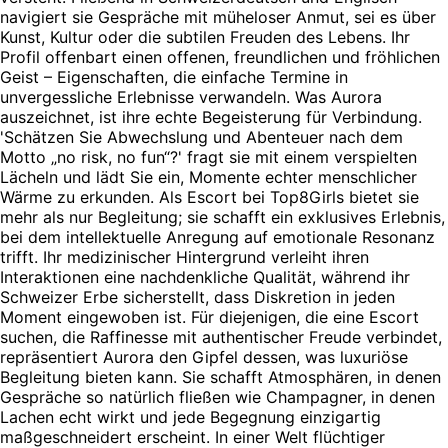
navigiert sie Gespräche mit müheloser Anmut, sei es über
Kunst, Kultur oder die subtilen Freuden des Lebens. Ihr
Profil offenbart einen offenen, freundlichen und fröhlichen
Geist – Eigenschaften, die einfache Termine in
unvergessliche Erlebnisse verwandeln. Was Aurora
auszeichnet, ist ihre echte Begeisterung für Verbindung.
'Schätzen Sie Abwechslung und Abenteuer nach dem
Motto „no risk, no fun“?' fragt sie mit einem verspielten
Lächeln und lädt Sie ein, Momente echter menschlicher
Wärme zu erkunden. Als Escort bei Top8Girls bietet sie
mehr als nur Begleitung; sie schafft ein exklusives Erlebnis,
bei dem intellektuelle Anregung auf emotionale Resonanz
trifft. Ihr medizinischer Hintergrund verleiht ihren
Interaktionen eine nachdenkliche Qualität, während ihr
Schweizer Erbe sicherstellt, dass Diskretion in jeden
Moment eingewoben ist. Für diejenigen, die eine Escort
suchen, die Raffinesse mit authentischer Freude verbindet,
repräsentiert Aurora den Gipfel dessen, was luxuriöse
Begleitung bieten kann. Sie schafft Atmosphären, in denen
Gespräche so natürlich fließen wie Champagner, in denen
Lachen echt wirkt und jede Begegnung einzigartig
maßgeschneidert erscheint. In einer Welt flüchtiger