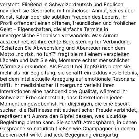
versteht. Fließend in Schweizerdeutsch und Englisch
navigiert sie Gespräche mit müheloser Anmut, sei es über
Kunst, Kultur oder die subtilen Freuden des Lebens. Ihr
Profil offenbart einen offenen, freundlichen und fröhlichen
Geist – Eigenschaften, die einfache Termine in
unvergessliche Erlebnisse verwandeln. Was Aurora
auszeichnet, ist ihre echte Begeisterung für Verbindung.
'Schätzen Sie Abwechslung und Abenteuer nach dem
Motto „no risk, no fun“?' fragt sie mit einem verspielten
Lächeln und lädt Sie ein, Momente echter menschlicher
Wärme zu erkunden. Als Escort bei Top8Girls bietet sie
mehr als nur Begleitung; sie schafft ein exklusives Erlebnis,
bei dem intellektuelle Anregung auf emotionale Resonanz
trifft. Ihr medizinischer Hintergrund verleiht ihren
Interaktionen eine nachdenkliche Qualität, während ihr
Schweizer Erbe sicherstellt, dass Diskretion in jeden
Moment eingewoben ist. Für diejenigen, die eine Escort
suchen, die Raffinesse mit authentischer Freude verbindet,
repräsentiert Aurora den Gipfel dessen, was luxuriöse
Begleitung bieten kann. Sie schafft Atmosphären, in denen
Gespräche so natürlich fließen wie Champagner, in denen
Lachen echt wirkt und jede Begegnung einzigartig