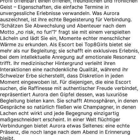
Profil offenbart einen offenen, freundlichen und fröhlichen
Geist – Eigenschaften, die einfache Termine in
unvergessliche Erlebnisse verwandeln. Was Aurora
auszeichnet, ist ihre echte Begeisterung für Verbindung.
'Schätzen Sie Abwechslung und Abenteuer nach dem
Motto „no risk, no fun“?' fragt sie mit einem verspielten
Lächeln und lädt Sie ein, Momente echter menschlicher
Wärme zu erkunden. Als Escort bei Top8Girls bietet sie
mehr als nur Begleitung; sie schafft ein exklusives Erlebnis,
bei dem intellektuelle Anregung auf emotionale Resonanz
trifft. Ihr medizinischer Hintergrund verleiht ihren
Interaktionen eine nachdenkliche Qualität, während ihr
Schweizer Erbe sicherstellt, dass Diskretion in jeden
Moment eingewoben ist. Für diejenigen, die eine Escort
suchen, die Raffinesse mit authentischer Freude verbindet,
repräsentiert Aurora den Gipfel dessen, was luxuriöse
Begleitung bieten kann. Sie schafft Atmosphären, in denen
Gespräche so natürlich fließen wie Champagner, in denen
Lachen echt wirkt und jede Begegnung einzigartig
maßgeschneidert erscheint. In einer Welt flüchtiger
Verbindungen bietet Aurora etwas Seltenes: eine echte
Präsenz, die noch lange nach dem Abend in Erinnerung
bleibt.