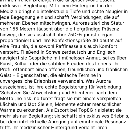
exklusiver Begleitung. Mit einem Hintergrund in der
Medizin bringt sie intellektuelle Tiefe und echte Neugier in
jede Begegnung ein und schafft Verbindungen, die auf
mehreren Ebenen mitschwingen. Auroras zierliche Statur
von 1,55 Metern täuscht über die tiefgründige Präsenz
hinweg, die sie ausstrahlt, ihre 75D-Figur ist elegant
proportioniert und ihre Konfektionsgröße 40 deutet auf
eine Frau hin, die sowohl Raffinesse als auch Komfort
versteht. Fließend in Schweizerdeutsch und Englisch
navigiert sie Gespräche mit müheloser Anmut, sei es über
Kunst, Kultur oder die subtilen Freuden des Lebens. Ihr
Profil offenbart einen offenen, freundlichen und fröhlichen
Geist – Eigenschaften, die einfache Termine in
unvergessliche Erlebnisse verwandeln. Was Aurora
auszeichnet, ist ihre echte Begeisterung für Verbindung.
'Schätzen Sie Abwechslung und Abenteuer nach dem
Motto „no risk, no fun“?' fragt sie mit einem verspielten
Lächeln und lädt Sie ein, Momente echter menschlicher
Wärme zu erkunden. Als Escort bei Top8Girls bietet sie
mehr als nur Begleitung; sie schafft ein exklusives Erlebnis,
bei dem intellektuelle Anregung auf emotionale Resonanz
trifft. Ihr medizinischer Hintergrund verleiht ihren