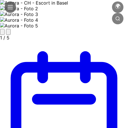
🌍
1
/ 5