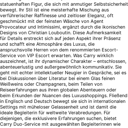
statuenhaften Figur, die sich mit anmutiger Selbstsicherheit
bewegt. Ihr Stil ist eine meisterhafte Mischung aus
verführerischer Raffinesse und zeitloser Eleganz, oft
geschmückt mit der feinsten Wäsche von Agent
Provocateur und Intimissimi, ergänzt durch die ikonischen
Designs von Christian Louboutin. Diese Aufmerksamkeit
für Details erstreckt sich auf jeden Aspekt ihrer Präsenz
und schafft eine Atmosphäre des Luxus, die
anspruchsvolle Herren von dem renommierten Escort-
Service von VIP Escort erwarten. Was Carry wirklich
auszeichnet, ist ihr dynamischer Charakter – entschlossen,
abenteuerlustig und außergewöhnlich kommunikativ. Sie
geht mit echter intellektueller Neugier in Gespräche, sei es
bei Diskussionen über Literatur bei einem Glas feinen
Weißweins oder Champagners, beim Teilen von
Reiseerfahrungen aus ihren globalen Abenteuern oder
beim Erkunden der Nuancen des Luxusshoppings. Fließend
in Englisch und Deutsch bewegt sie sich in internationalen
Settings mit müheloser Gelassenheit und ist damit die
ideale Begleiterin für weltweite Verabredungen. Für
diejenigen, die exklusivere Erfahrungen suchen, bietet
Carry Duo-Service mit ausgewählten Begleiterinnen wie