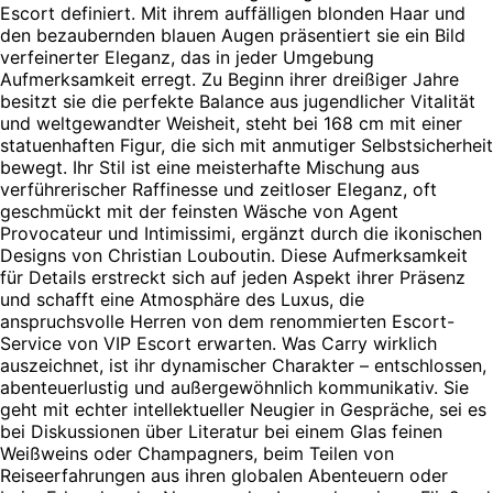
Escort definiert. Mit ihrem auffälligen blonden Haar und
den bezaubernden blauen Augen präsentiert sie ein Bild
verfeinerter Eleganz, das in jeder Umgebung
Aufmerksamkeit erregt. Zu Beginn ihrer dreißiger Jahre
besitzt sie die perfekte Balance aus jugendlicher Vitalität
und weltgewandter Weisheit, steht bei 168 cm mit einer
statuenhaften Figur, die sich mit anmutiger Selbstsicherheit
bewegt. Ihr Stil ist eine meisterhafte Mischung aus
verführerischer Raffinesse und zeitloser Eleganz, oft
geschmückt mit der feinsten Wäsche von Agent
Provocateur und Intimissimi, ergänzt durch die ikonischen
Designs von Christian Louboutin. Diese Aufmerksamkeit
für Details erstreckt sich auf jeden Aspekt ihrer Präsenz
und schafft eine Atmosphäre des Luxus, die
anspruchsvolle Herren von dem renommierten Escort-
Service von VIP Escort erwarten. Was Carry wirklich
auszeichnet, ist ihr dynamischer Charakter – entschlossen,
abenteuerlustig und außergewöhnlich kommunikativ. Sie
geht mit echter intellektueller Neugier in Gespräche, sei es
bei Diskussionen über Literatur bei einem Glas feinen
Weißweins oder Champagners, beim Teilen von
Reiseerfahrungen aus ihren globalen Abenteuern oder