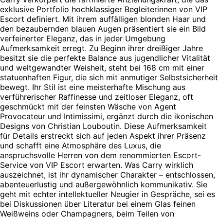
exklusive Portfolio hochklassiger Begleiterinnen von VIP
Escort definiert. Mit ihrem auffälligen blonden Haar und
den bezaubernden blauen Augen präsentiert sie ein Bild
verfeinerter Eleganz, das in jeder Umgebung
Aufmerksamkeit erregt. Zu Beginn ihrer dreißiger Jahre
besitzt sie die perfekte Balance aus jugendlicher Vitalität
und weltgewandter Weisheit, steht bei 168 cm mit einer
statuenhaften Figur, die sich mit anmutiger Selbstsicherheit
bewegt. Ihr Stil ist eine meisterhafte Mischung aus
verführerischer Raffinesse und zeitloser Eleganz, oft
geschmückt mit der feinsten Wäsche von Agent
Provocateur und Intimissimi, ergänzt durch die ikonischen
Designs von Christian Louboutin. Diese Aufmerksamkeit
für Details erstreckt sich auf jeden Aspekt ihrer Präsenz
und schafft eine Atmosphäre des Luxus, die
anspruchsvolle Herren von dem renommierten Escort-
Service von VIP Escort erwarten. Was Carry wirklich
auszeichnet, ist ihr dynamischer Charakter – entschlossen,
abenteuerlustig und außergewöhnlich kommunikativ. Sie
geht mit echter intellektueller Neugier in Gespräche, sei es
bei Diskussionen über Literatur bei einem Glas feinen
Weißweins oder Champagners, beim Teilen von