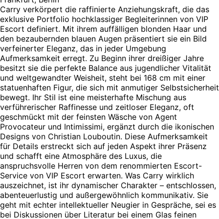
Carry verkörpert die raffinierte Anziehungskraft, die das
exklusive Portfolio hochklassiger Begleiterinnen von VIP
Escort definiert. Mit ihrem auffälligen blonden Haar und
den bezaubernden blauen Augen präsentiert sie ein Bild
verfeinerter Eleganz, das in jeder Umgebung
Aufmerksamkeit erregt. Zu Beginn ihrer dreißiger Jahre
besitzt sie die perfekte Balance aus jugendlicher Vitalität
und weltgewandter Weisheit, steht bei 168 cm mit einer
statuenhaften Figur, die sich mit anmutiger Selbstsicherheit
bewegt. Ihr Stil ist eine meisterhafte Mischung aus
verführerischer Raffinesse und zeitloser Eleganz, oft
geschmückt mit der feinsten Wäsche von Agent
Provocateur und Intimissimi, ergänzt durch die ikonischen
Designs von Christian Louboutin. Diese Aufmerksamkeit
für Details erstreckt sich auf jeden Aspekt ihrer Präsenz
und schafft eine Atmosphäre des Luxus, die
anspruchsvolle Herren von dem renommierten Escort-
Service von VIP Escort erwarten. Was Carry wirklich
auszeichnet, ist ihr dynamischer Charakter – entschlossen,
abenteuerlustig und außergewöhnlich kommunikativ. Sie
geht mit echter intellektueller Neugier in Gespräche, sei es
bei Diskussionen über Literatur bei einem Glas feinen