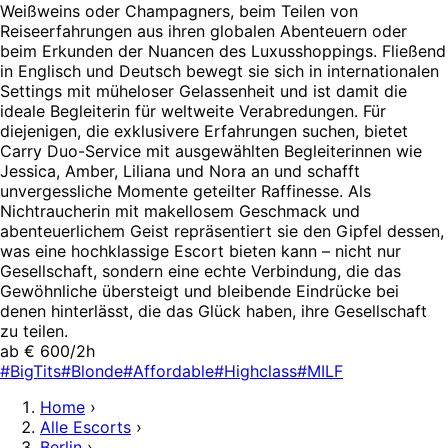
Weißweins oder Champagners, beim Teilen von
Reiseerfahrungen aus ihren globalen Abenteuern oder
beim Erkunden der Nuancen des Luxusshoppings. Fließend
in Englisch und Deutsch bewegt sie sich in internationalen
Settings mit müheloser Gelassenheit und ist damit die
ideale Begleiterin für weltweite Verabredungen. Für
diejenigen, die exklusivere Erfahrungen suchen, bietet
Carry Duo-Service mit ausgewählten Begleiterinnen wie
Jessica, Amber, Liliana und Nora an und schafft
unvergessliche Momente geteilter Raffinesse. Als
Nichtraucherin mit makellosem Geschmack und
abenteuerlichem Geist repräsentiert sie den Gipfel dessen,
was eine hochklassige Escort bieten kann – nicht nur
Gesellschaft, sondern eine echte Verbindung, die das
Gewöhnliche übersteigt und bleibende Eindrücke bei
denen hinterlässt, die das Glück haben, ihre Gesellschaft
zu teilen.
ab € 600/2h
#BigTits
#Blonde
#Affordable
#Highclass
#MILF
Home
›
Alle Escorts
›
Berlin
›