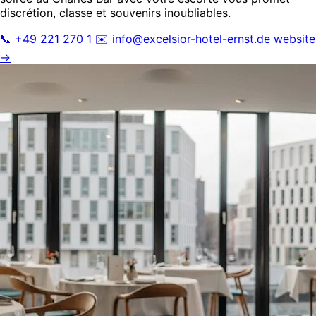
discrétion, classe et souvenirs inoubliables.
📞 +49 221 270 1
✉️
info@excelsior-hotel-ernst.de
website
→