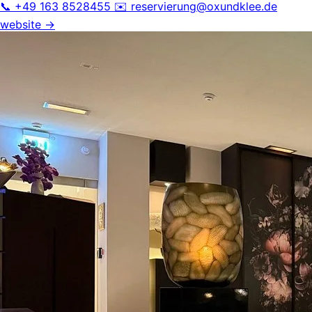
📞 +49 163 8528455
✉️
reservierung@oxundklee.de
website →