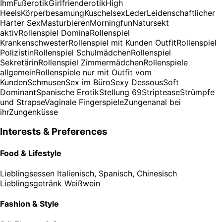
Ihm
Fußerotik
Girlfrienderotik
High
Heels
Körperbesamung
Kuschelsex
Leder
Leidenschaftlicher
Harter Sex
Masturbieren
Morningfun
Natursekt
aktiv
Rollenspiel Domina
Rollenspiel
Krankenschwester
Rollenspiel mit Kunden Outfit
Rollenspiel
Polizistin
Rollenspiel Schulmädchen
Rollenspiel
Sekretärin
Rollenspiel Zimmermädchen
Rollenspiele
allgemein
Rollenspiele nur mit Outfit vom
Kunden
Schmusen
Sex im Büro
Sexy Dessous
Soft
Dominant
Spanische Erotik
Stellung 69
Striptease
Strümpfe
und Strapse
Vaginale Fingerspiele
Zungenanal bei
ihr
Zungenküsse
Interests & Preferences
Food & Lifestyle
Lieblingsessen
Italienisch, Spanisch, Chinesisch
Lieblingsgetränk
Weißwein
Fashion & Style