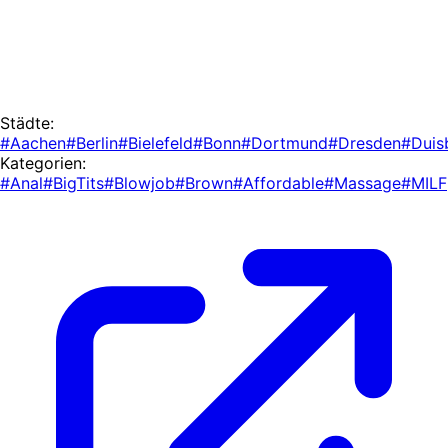
Städte:
#Aachen
#Berlin
#Bielefeld
#Bonn
#Dortmund
#Dresden
#Duis
Kategorien:
#Anal
#BigTits
#Blowjob
#Brown
#Affordable
#Massage
#MILF