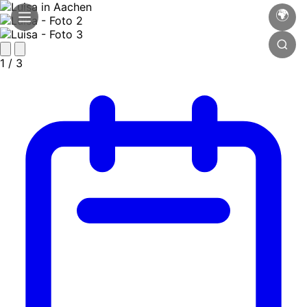
🌍
1
/ 3