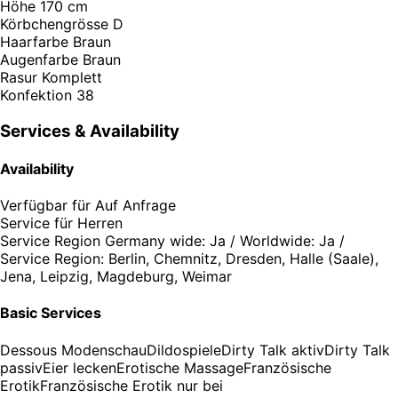
Höhe
170 cm
Körbchengrösse
D
Haarfarbe
Braun
Augenfarbe
Braun
Rasur
Komplett
Konfektion
38
Services & Availability
Availability
Verfügbar für
Auf Anfrage
Service für
Herren
Service Region
Germany wide: Ja / Worldwide: Ja /
Service Region: Berlin, Chemnitz, Dresden, Halle (Saale),
Jena, Leipzig, Magdeburg, Weimar
Basic Services
Dessous Modenschau
Dildospiele
Dirty Talk aktiv
Dirty Talk
passiv
Eier lecken
Erotische Massage
Französische
Erotik
Französische Erotik nur bei