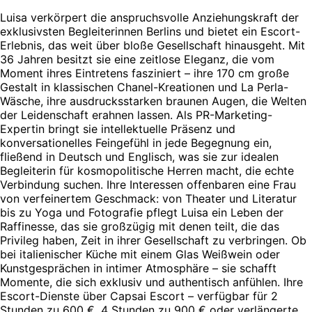
Luisa verkörpert die anspruchsvolle Anziehungskraft der
exklusivsten Begleiterinnen Berlins und bietet ein Escort-
Erlebnis, das weit über bloße Gesellschaft hinausgeht. Mit
36 Jahren besitzt sie eine zeitlose Eleganz, die vom
Moment ihres Eintretens fasziniert – ihre 170 cm große
Gestalt in klassischen Chanel-Kreationen und La Perla-
Wäsche, ihre ausdrucksstarken braunen Augen, die Welten
der Leidenschaft erahnen lassen. Als PR-Marketing-
Expertin bringt sie intellektuelle Präsenz und
konversationelles Feingefühl in jede Begegnung ein,
fließend in Deutsch und Englisch, was sie zur idealen
Begleiterin für kosmopolitische Herren macht, die echte
Verbindung suchen. Ihre Interessen offenbaren eine Frau
von verfeinertem Geschmack: von Theater und Literatur
bis zu Yoga und Fotografie pflegt Luisa ein Leben der
Raffinesse, das sie großzügig mit denen teilt, die das
Privileg haben, Zeit in ihrer Gesellschaft zu verbringen. Ob
bei italienischer Küche mit einem Glas Weißwein oder
Kunstgesprächen in intimer Atmosphäre – sie schafft
Momente, die sich exklusiv und authentisch anfühlen. Ihre
Escort-Dienste über Capsai Escort – verfügbar für 2
Stunden zu 600 €, 4 Stunden zu 900 € oder verlängerte