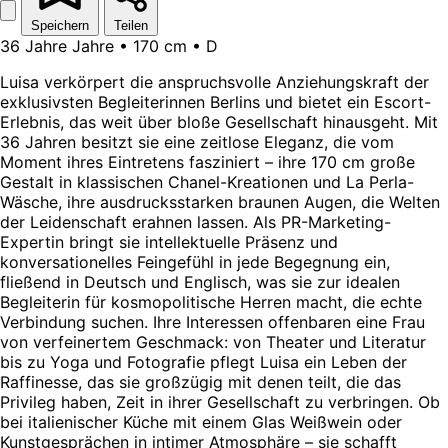
Speichern
Teilen
36 Jahre Jahre • 170 cm • D
Luisa verkörpert die anspruchsvolle Anziehungskraft der
exklusivsten Begleiterinnen Berlins und bietet ein Escort-
Erlebnis, das weit über bloße Gesellschaft hinausgeht. Mit
36 Jahren besitzt sie eine zeitlose Eleganz, die vom
Moment ihres Eintretens fasziniert – ihre 170 cm große
Gestalt in klassischen Chanel-Kreationen und La Perla-
Wäsche, ihre ausdrucksstarken braunen Augen, die Welten
der Leidenschaft erahnen lassen. Als PR-Marketing-
Expertin bringt sie intellektuelle Präsenz und
konversationelles Feingefühl in jede Begegnung ein,
fließend in Deutsch und Englisch, was sie zur idealen
Begleiterin für kosmopolitische Herren macht, die echte
Verbindung suchen. Ihre Interessen offenbaren eine Frau
von verfeinertem Geschmack: von Theater und Literatur
bis zu Yoga und Fotografie pflegt Luisa ein Leben der
Raffinesse, das sie großzügig mit denen teilt, die das
Privileg haben, Zeit in ihrer Gesellschaft zu verbringen. Ob
bei italienischer Küche mit einem Glas Weißwein oder
Kunstgesprächen in intimer Atmosphäre – sie schafft