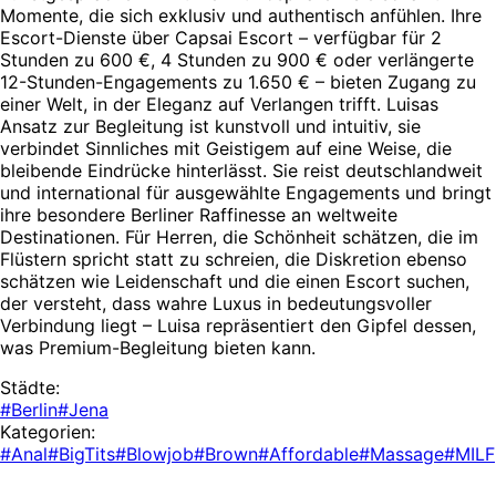
Momente, die sich exklusiv und authentisch anfühlen. Ihre
Escort-Dienste über Capsai Escort – verfügbar für 2
Stunden zu 600 €, 4 Stunden zu 900 € oder verlängerte
12-Stunden-Engagements zu 1.650 € – bieten Zugang zu
einer Welt, in der Eleganz auf Verlangen trifft. Luisas
Ansatz zur Begleitung ist kunstvoll und intuitiv, sie
verbindet Sinnliches mit Geistigem auf eine Weise, die
bleibende Eindrücke hinterlässt. Sie reist deutschlandweit
und international für ausgewählte Engagements und bringt
ihre besondere Berliner Raffinesse an weltweite
Destinationen. Für Herren, die Schönheit schätzen, die im
Flüstern spricht statt zu schreien, die Diskretion ebenso
schätzen wie Leidenschaft und die einen Escort suchen,
der versteht, dass wahre Luxus in bedeutungsvoller
Verbindung liegt – Luisa repräsentiert den Gipfel dessen,
was Premium-Begleitung bieten kann.
Städte:
#Berlin
#Jena
Kategorien:
#Anal
#BigTits
#Blowjob
#Brown
#Affordable
#Massage
#MILF