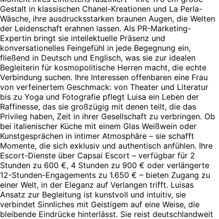
Gestalt in klassischen Chanel-Kreationen und La Perla-
Wäsche, ihre ausdrucksstarken braunen Augen, die Welten
der Leidenschaft erahnen lassen. Als PR-Marketing-
Expertin bringt sie intellektuelle Präsenz und
konversationelles Feingefühl in jede Begegnung ein,
fließend in Deutsch und Englisch, was sie zur idealen
Begleiterin für kosmopolitische Herren macht, die echte
Verbindung suchen. Ihre Interessen offenbaren eine Frau
von verfeinertem Geschmack: von Theater und Literatur
bis zu Yoga und Fotografie pflegt Luisa ein Leben der
Raffinesse, das sie großzügig mit denen teilt, die das
Privileg haben, Zeit in ihrer Gesellschaft zu verbringen. Ob
bei italienischer Küche mit einem Glas Weißwein oder
Kunstgesprächen in intimer Atmosphäre – sie schafft
Momente, die sich exklusiv und authentisch anfühlen. Ihre
Escort-Dienste über Capsai Escort – verfügbar für 2
Stunden zu 600 €, 4 Stunden zu 900 € oder verlängerte
12-Stunden-Engagements zu 1.650 € – bieten Zugang zu
einer Welt, in der Eleganz auf Verlangen trifft. Luisas
Ansatz zur Begleitung ist kunstvoll und intuitiv, sie
verbindet Sinnliches mit Geistigem auf eine Weise, die
bleibende Eindrücke hinterlässt. Sie reist deutschlandweit