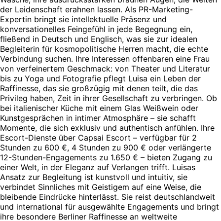
der Leidenschaft erahnen lassen. Als PR-Marketing-
Expertin bringt sie intellektuelle Präsenz und
konversationelles Feingefühl in jede Begegnung ein,
fließend in Deutsch und Englisch, was sie zur idealen
Begleiterin für kosmopolitische Herren macht, die echte
Verbindung suchen. Ihre Interessen offenbaren eine Frau
von verfeinertem Geschmack: von Theater und Literatur
bis zu Yoga und Fotografie pflegt Luisa ein Leben der
Raffinesse, das sie großzügig mit denen teilt, die das
Privileg haben, Zeit in ihrer Gesellschaft zu verbringen. Ob
bei italienischer Küche mit einem Glas Weißwein oder
Kunstgesprächen in intimer Atmosphäre – sie schafft
Momente, die sich exklusiv und authentisch anfühlen. Ihre
Escort-Dienste über Capsai Escort – verfügbar für 2
Stunden zu 600 €, 4 Stunden zu 900 € oder verlängerte
12-Stunden-Engagements zu 1.650 € – bieten Zugang zu
einer Welt, in der Eleganz auf Verlangen trifft. Luisas
Ansatz zur Begleitung ist kunstvoll und intuitiv, sie
verbindet Sinnliches mit Geistigem auf eine Weise, die
bleibende Eindrücke hinterlässt. Sie reist deutschlandweit
und international für ausgewählte Engagements und bringt
ihre besondere Berliner Raffinesse an weltweite