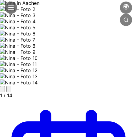
🌍
1
/ 14