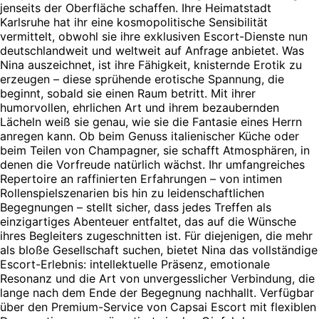
jenseits der Oberfläche schaffen. Ihre Heimatstadt
Karlsruhe hat ihr eine kosmopolitische Sensibilität
vermittelt, obwohl sie ihre exklusiven Escort-Dienste nun
deutschlandweit und weltweit auf Anfrage anbietet. Was
Nina auszeichnet, ist ihre Fähigkeit, knisternde Erotik zu
erzeugen – diese sprühende erotische Spannung, die
beginnt, sobald sie einen Raum betritt. Mit ihrer
humorvollen, ehrlichen Art und ihrem bezaubernden
Lächeln weiß sie genau, wie sie die Fantasie eines Herrn
anregen kann. Ob beim Genuss italienischer Küche oder
beim Teilen von Champagner, sie schafft Atmosphären, in
denen die Vorfreude natürlich wächst. Ihr umfangreiches
Repertoire an raffinierten Erfahrungen – von intimen
Rollenspielszenarien bis hin zu leidenschaftlichen
Begegnungen – stellt sicher, dass jedes Treffen als
einzigartiges Abenteuer entfaltet, das auf die Wünsche
ihres Begleiters zugeschnitten ist. Für diejenigen, die mehr
als bloße Gesellschaft suchen, bietet Nina das vollständige
Escort-Erlebnis: intellektuelle Präsenz, emotionale
Resonanz und die Art von unvergesslicher Verbindung, die
lange nach dem Ende der Begegnung nachhallt. Verfügbar
über den Premium-Service von Capsai Escort mit flexiblen