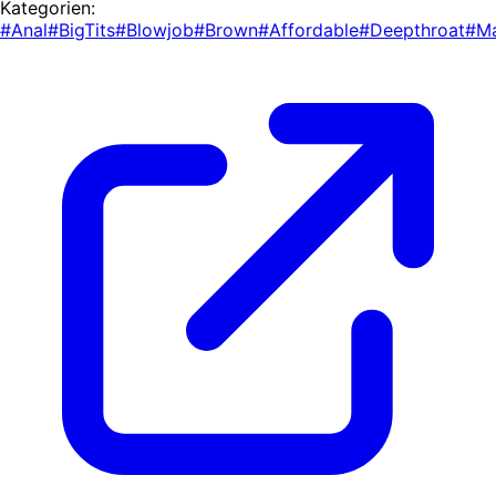
Kategorien:
#Anal
#BigTits
#Blowjob
#Brown
#Affordable
#Deepthroat
#M