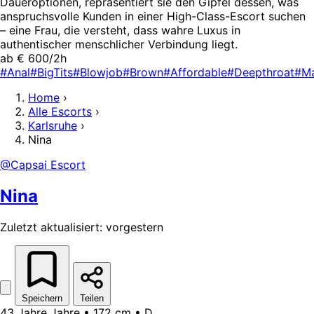
Daueroptionen, repräsentiert sie den Gipfel dessen, was
anspruchsvolle Kunden in einer High-Class-Escort suchen
– eine Frau, die versteht, dass wahre Luxus in
authentischer menschlicher Verbindung liegt.
ab € 600/2h
#Anal
#BigTits
#Blowjob
#Brown
#Affordable
#Deepthroat
#M
Home
›
Alle Escorts
›
Karlsruhe
›
Nina
@Capsai Escort
Nina
Zuletzt aktualisiert: vorgestern
Speichern
Teilen
43 Jahre Jahre • 172 cm • D