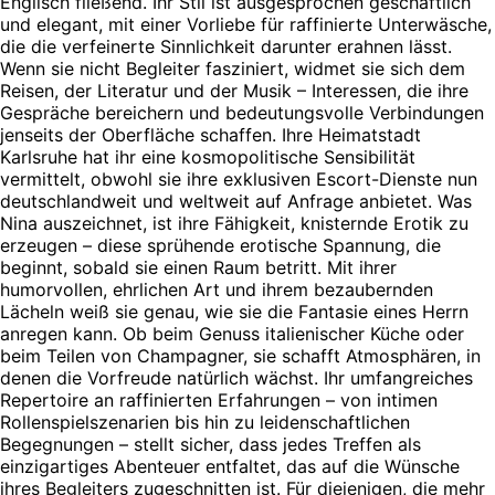
Englisch fließend. Ihr Stil ist ausgesprochen geschäftlich
und elegant, mit einer Vorliebe für raffinierte Unterwäsche,
die die verfeinerte Sinnlichkeit darunter erahnen lässt.
Wenn sie nicht Begleiter fasziniert, widmet sie sich dem
Reisen, der Literatur und der Musik – Interessen, die ihre
Gespräche bereichern und bedeutungsvolle Verbindungen
jenseits der Oberfläche schaffen. Ihre Heimatstadt
Karlsruhe hat ihr eine kosmopolitische Sensibilität
vermittelt, obwohl sie ihre exklusiven Escort-Dienste nun
deutschlandweit und weltweit auf Anfrage anbietet. Was
Nina auszeichnet, ist ihre Fähigkeit, knisternde Erotik zu
erzeugen – diese sprühende erotische Spannung, die
beginnt, sobald sie einen Raum betritt. Mit ihrer
humorvollen, ehrlichen Art und ihrem bezaubernden
Lächeln weiß sie genau, wie sie die Fantasie eines Herrn
anregen kann. Ob beim Genuss italienischer Küche oder
beim Teilen von Champagner, sie schafft Atmosphären, in
denen die Vorfreude natürlich wächst. Ihr umfangreiches
Repertoire an raffinierten Erfahrungen – von intimen
Rollenspielszenarien bis hin zu leidenschaftlichen
Begegnungen – stellt sicher, dass jedes Treffen als
einzigartiges Abenteuer entfaltet, das auf die Wünsche
ihres Begleiters zugeschnitten ist. Für diejenigen, die mehr