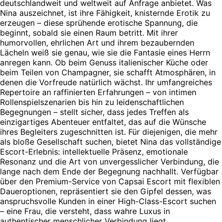
deutschlandweit und weltweit auf Anfrage anbietet. Was
Nina auszeichnet, ist ihre Fähigkeit, knisternde Erotik zu
erzeugen – diese sprühende erotische Spannung, die
beginnt, sobald sie einen Raum betritt. Mit ihrer
humorvollen, ehrlichen Art und ihrem bezaubernden
Lächeln weiß sie genau, wie sie die Fantasie eines Herrn
anregen kann. Ob beim Genuss italienischer Küche oder
beim Teilen von Champagner, sie schafft Atmosphären, in
denen die Vorfreude natürlich wächst. Ihr umfangreiches
Repertoire an raffinierten Erfahrungen – von intimen
Rollenspielszenarien bis hin zu leidenschaftlichen
Begegnungen – stellt sicher, dass jedes Treffen als
einzigartiges Abenteuer entfaltet, das auf die Wünsche
ihres Begleiters zugeschnitten ist. Für diejenigen, die mehr
als bloße Gesellschaft suchen, bietet Nina das vollständige
Escort-Erlebnis: intellektuelle Präsenz, emotionale
Resonanz und die Art von unvergesslicher Verbindung, die
lange nach dem Ende der Begegnung nachhallt. Verfügbar
über den Premium-Service von Capsai Escort mit flexiblen
Daueroptionen, repräsentiert sie den Gipfel dessen, was
anspruchsvolle Kunden in einer High-Class-Escort suchen
– eine Frau, die versteht, dass wahre Luxus in
authentischer menschlicher Verbindung liegt.