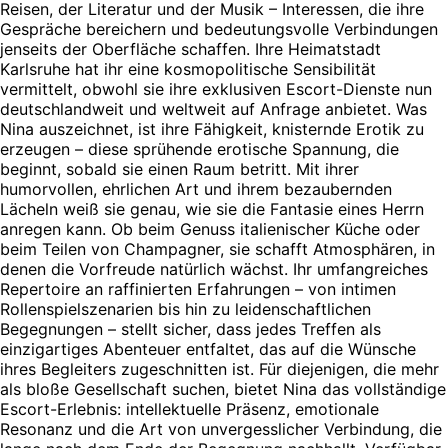
Reisen, der Literatur und der Musik – Interessen, die ihre
Gespräche bereichern und bedeutungsvolle Verbindungen
jenseits der Oberfläche schaffen. Ihre Heimatstadt
Karlsruhe hat ihr eine kosmopolitische Sensibilität
vermittelt, obwohl sie ihre exklusiven Escort-Dienste nun
deutschlandweit und weltweit auf Anfrage anbietet. Was
Nina auszeichnet, ist ihre Fähigkeit, knisternde Erotik zu
erzeugen – diese sprühende erotische Spannung, die
beginnt, sobald sie einen Raum betritt. Mit ihrer
humorvollen, ehrlichen Art und ihrem bezaubernden
Lächeln weiß sie genau, wie sie die Fantasie eines Herrn
anregen kann. Ob beim Genuss italienischer Küche oder
beim Teilen von Champagner, sie schafft Atmosphären, in
denen die Vorfreude natürlich wächst. Ihr umfangreiches
Repertoire an raffinierten Erfahrungen – von intimen
Rollenspielszenarien bis hin zu leidenschaftlichen
Begegnungen – stellt sicher, dass jedes Treffen als
einzigartiges Abenteuer entfaltet, das auf die Wünsche
ihres Begleiters zugeschnitten ist. Für diejenigen, die mehr
als bloße Gesellschaft suchen, bietet Nina das vollständige
Escort-Erlebnis: intellektuelle Präsenz, emotionale
Resonanz und die Art von unvergesslicher Verbindung, die